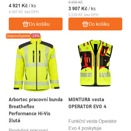
5 590 Kč
vhodná pro práci ve
4 921 Kč
/ ks
3 907 Kč
/ ks
výškách
4 067 Kč bez DPH
3 229 Kč bez DPH
Do košíku
Do košíku
Doporučujeme
-29%
Arbortec pracovní bunda
MONTURA vesta
Breatheflex
OPERATOR EVO 4
Performance Hi-Vis
žlutá
Funkční vesta Operator
Evo 4 poskytuje
Prodyšná pracovní