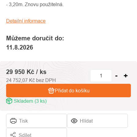
0,0
- 3,20m. Znovu použitelná.
z
5
Detailní informace
hvězdiček.
Můžeme doručit do:
11.8.2026
29 950 Kč
/ ks
24 752,07 Kč bez DPH
Přidat do košíku
Skladem
(3 ks)
Tisk
Hlídat
Sdílet