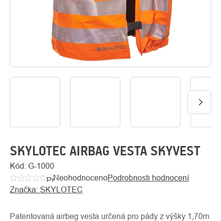
O
Kontakty
nás
SKYLOTEC AIRBAG VESTA SKYVEST
Kód:
G-1000
Neohodnoceno
Podrobnosti hodnocení
Průměrné
Značka:
SKYLOTEC
hodnocení
produktu
je
Patentovaná airbeg vesta určená pro pády z výšky 1,70m