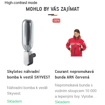
High-contrast mode
MOHLO BY VÁS ZAJÍMAT
-30%
Skylotec náhradní
Courant nepromokavá
bomba k vestě SKYVEST
bunda ARK červená
Nepromokavá bunda s
Náhradní bomba k vestě
vodním sloupcem 10 000
Skyvest.
a lepenými švy. Vyrobena
Skladem
Skladem
z odolného materiálu. Je