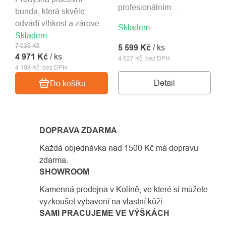
profesionálním
bunda, která skvěle
záchranářům lepší
odvádí vlhkost a zároveň
Skladem
viditelnost.
Skladem
je odolná proti oděru.
7 035 Kč
Velikost S - XXL.
5 599 Kč
/ ks
4 971 Kč
/ ks
4 627 Kč bez DPH
4 108 Kč bez DPH
Detail
Do košíku
DOPRAVA ZDARMA
Každá objednávka nad 1500 Kč má dopravu
zdarma.
SHOWROOM
Kamenná prodejna v Kolíně, ve které si můžete
vyzkoušet vybavení na vlastní kůži.
SAMI PRACUJEME VE VÝŠKÁCH