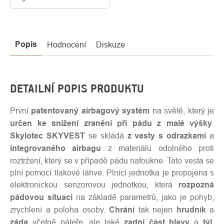
Popis
Hodnocení
Diskuze
DETAILNÍ POPIS PRODUKTU
První
patentovaný airbagový systém
na světě, který je
určen ke snížení zranění při pádu z malé výšky
.
Skylotec SKYVEST
se skládá
z vesty s odrazkami
a
integrovaného airbagu
z materiálu odolného proti
roztržení, který se v případě pádu nafoukne. Tato vesta se
plní pomocí tlakové láhve. Plnicí jednotka je propojena s
elektronickou senzorovou jednotkou, která
rozpozná
pádovou situaci
na základě parametrů, jako je pohyb,
zrychlení a poloha osoby.
Chrání
tak nejen
hrudník
a
záda
včetně páteře, ale také
zadní část hlavy
a
týl
.