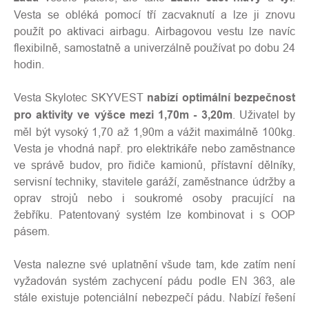
Vesta se obléká pomocí tří zacvaknutí a lze ji znovu
použít po aktivaci airbagu. Airbagovou vestu lze navíc
flexibilně, samostatně a univerzálně používat po dobu 24
hodin.
Vesta Skylotec SKYVEST
nabízí optimální bezpečnost
pro aktivity ve výšce mezi 1,70m - 3,20m
. Uživatel by
měl být vysoký 1,70 až 1,90m a vážit maximálně 100kg.
Vesta je vhodná např. pro elektrikáře nebo zaměstnance
ve správě budov, pro řidiče kamionů, přístavní dělníky,
servisní techniky, stavitele garáží, zaměstnance údržby a
oprav strojů nebo i soukromé osoby pracující na
žebříku. Patentovaný systém lze kombinovat i s OOP
pásem.
Vesta nalezne své uplatnění všude tam, kde zatím není
vyžadován systém zachycení pádu podle EN 363, ale
stále existuje potenciální nebezpečí pádu. Nabízí řešení