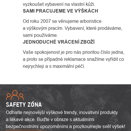
vyzkoušet vybavení na vlastní kůži.
SAMI PRACUJEME VE VÝŠKÁCH
Od roku 2007 se věnujeme arboristice
a výškovým pracím. Vybavení, které prodáváme,
sami používáme.
JEDNODUCHÉ VRÁCENÍ ZBOŽÍ
Vaše spokojenost je pro nás prioritou číslo jedna,
a proto se případné reklamace snažíme vyřídit co
nejrychleji a s maximální péčí.
SAFETY ZÓNA
Odhalte nejnovější výškové trendy, inovativní produkty
a lákavé akce. Buďte v obraze s aktuálními
bezpečnostními upozorněními a prozkoumejte svět výšek!