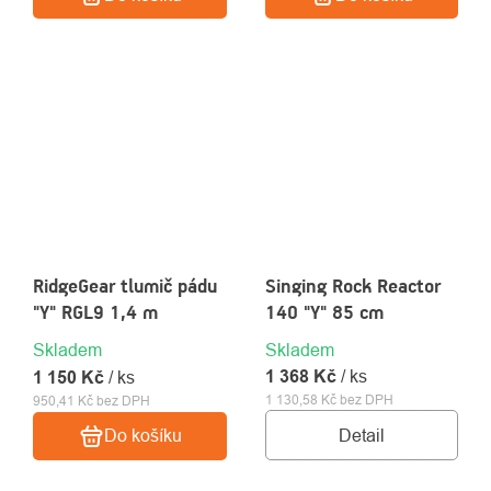
RidgeGear tlumič pádu
Singing Rock Reactor
"Y" RGL9 1,4 m
140 "Y" 85 cm
Skladem
Skladem
1 368 Kč
/ ks
1 150 Kč
/ ks
1 130,58 Kč bez DPH
950,41 Kč bez DPH
Detail
Do košíku