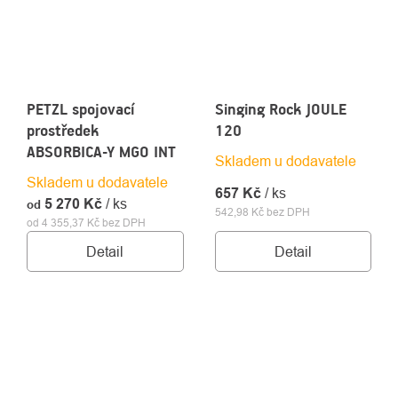
PETZL spojovací
Singing Rock JOULE
prostředek
120
ABSORBICA-Y MGO INT
Skladem u dodavatele
Skladem u dodavatele
657 Kč
/ ks
5 270 Kč
/ ks
od
542,98 Kč bez DPH
od 4 355,37 Kč bez DPH
Detail
Detail