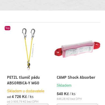
VÝPIS
Top
PRODUKTŮ
PETZL tlumič pádu
CAMP Shock Absorber
ABSORBICA-Y MGO
Skladem
Skladem u dodavatele
540 Kč
/ ks
4 726 Kč
/ ks
od
446,28 Kč bez DPH
od 3 905,79 Kč bez DPH