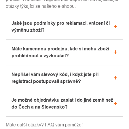
otázky týkající se našeho e-shopu.
Jaké jsou podmínky pro reklamaci, vrácení či
výměnu zboží?
Veškeré informace ohledně reklamací naleznete
Máte kamennou prodejnu, kde si mohu zboží
v sekci "Vše o nákupu" nebo nás kontaktujte
prohlédnout a vyzkoušet?
emailem či telefonicky.
Ano, naše kamenná prodejna se nachází v Kolíně.
Nepřišel vám slevový kód, i když jste při
Rádi vám zde poradíme s výběrem vhodného
registraci postupovali správně?
vybavení, které si můžete vyzkoušet přímo v našem
showroomu.
Prosíme, nejprve projděte v emailové schránce
Je možné objednávku zaslat i do jiné země než
záložku „hromadné“ nebo „SPAM“, velice často zde
do Čech a na Slovensko?
email s kódem končí. Pokud jste i přesto svůj
slevový kód nenalezli, kontaktujte nás na
Ano, zásilku je možné poslat takřka kamkoliv skrze
info@pavouci.cz
Máte další otázky? FAQ vám pomůže!
GLS. Cena této dopravy je dle kalkulace od