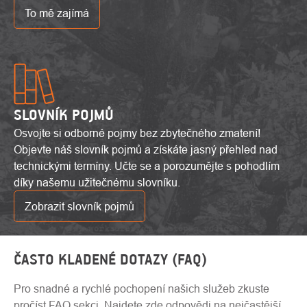
To mě zajímá
SLOVNÍK POJMŮ
Osvojte si odborné pojmy bez zbytečného zmatení!
Objevte náš slovník pojmů a získáte jasný přehled nad
technickými termíny. Učte se a porozumějte s pohodlím
díky našemu užitečnému slovníku.
Zobrazit slovník pojmů
ČASTO KLADENÉ DOTAZY (FAQ)
Pro snadné a rychlé pochopení našich služeb zkuste
pročíst FAQ sekci. Najdete zde odpovědi na nejčastější