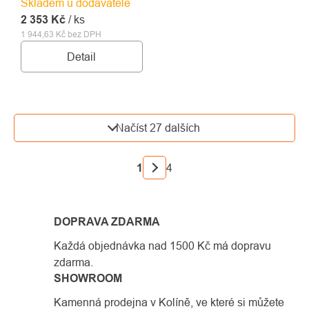
Skladem u dodavatele
2 353 Kč
/ ks
1 944,63 Kč bez DPH
Detail
OVLÁDACÍ
Načíst 27 dalších
PRVKY
VÝPISU
STRÁNKOVÁNÍ
1
4
DOPRAVA ZDARMA
Každá objednávka nad 1500 Kč má dopravu
zdarma.
SHOWROOM
Kamenná prodejna v Kolíně, ve které si můžete