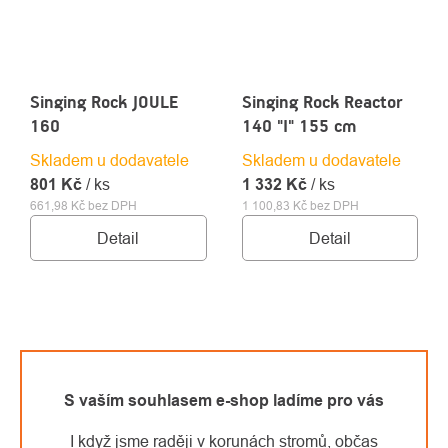
Singing Rock JOULE
Singing Rock Reactor
160
140 "I" 155 cm
Skladem u dodavatele
Skladem u dodavatele
801 Kč
/ ks
1 332 Kč
/ ks
661,98 Kč bez DPH
1 100,83 Kč bez DPH
Detail
Detail
S vaším souhlasem e-shop ladíme pro vás
I když jsme raději v korunách stromů, občas