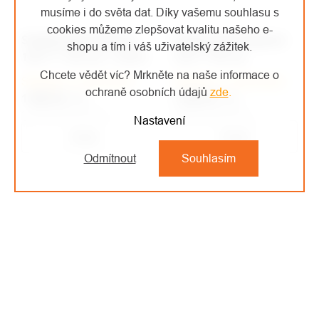
musíme i do světa dat. Díky vašemu souhlasu s
cookies můžeme zlepšovat kvalitu našeho e-
Singing Rock Reactor
Singing Rock Reactor
shopu a tím i váš uživatelský zážitek.
140 "I" 155 cm + K370
140 "I" 85 cm
Chcete vědět víc? Mrkněte na naše informace o
Skladem u dodavatele
Skladem u dodavatele
ochraně osobních údajů
zde
.
1 800 Kč
/ ks
1 206 Kč
/ ks
1 487,60 Kč bez DPH
996,69 Kč bez DPH
Nastavení
Detail
Detail
Odmítnout
Souhlasím