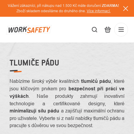
Přejít
Vážení zákazníci, při nákupu nad 1.500 Kč máte doručení
ZDARMA!
na
Zboží skladem odesíláme do druhého dne.
Více informací.
obsah
CZK
Přihláš
/
TLUMIČE PÁDU
Nabízíme široký výběr kvalitních
tlumičů pádu
, které
jsou klíčovým prvkem pro
bezpečnost při práci ve
výškách
. Naše produkty zahrnují inovativní
technologie a certifikované designy, které
minimalizují sílu pádu
a zajišťují maximální ochranu
pro uživatele. Vyberte si z naší nabídky tlumičů pádu a
pracujte s důvěrou ve svou bezpečnost.