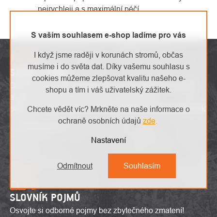
nejrychleji a s maximální péčí.
S vaším souhlasem e-shop ladíme pro vás
I když jsme raději v korunách stromů, občas
musíme i do světa dat. Díky vašemu souhlasu s
SAFETY ZÓNA
cookies můžeme zlepšovat kvalitu našeho e-
Odhalte nejnovější výškové trendy, inovativní produkty
shopu a tím i váš uživatelský zážitek.
a lákavé akce. Buďte v obraze s aktuálními
bezpečnostními upozorněními a prozkoumejte svět výšek!
Chcete vědět víc? Mrkněte na naše informace o
ochraně osobních údajů
zde
.
To mě zajímá
Nastavení
Odmítnout
Souhlasím
SLOVNÍK POJMŮ
Osvojte si odborné pojmy bez zbytečného zmatení!