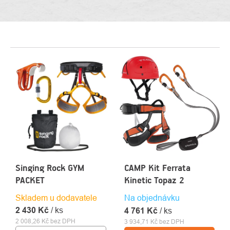
VÝPIS
PRODUKTŮ
Singing Rock GYM
CAMP Kit Ferrata
PACKET
Kinetic Topaz 2
Skladem u dodavatele
Na objednávku
2 430 Kč
/ ks
4 761 Kč
/ ks
2 008,26 Kč bez DPH
3 934,71 Kč bez DPH