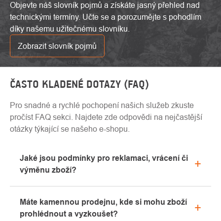
Objevte náš slovník pojmů a získáte jasný přehled nad
technickými termíny. Učte se a porozumějte s pohodlím
díky našemu užitečnému slovníku.
Zobrazit slovník pojmů
ČASTO KLADENÉ DOTAZY (FAQ)
Pro snadné a rychlé pochopení našich služeb zkuste
pročíst FAQ sekci. Najdete zde odpovědi na nejčastější
otázky týkající se našeho e-shopu.
Jaké jsou podmínky pro reklamaci, vrácení či
výměnu zboží?
Veškeré informace ohledně reklamací naleznete
Máte kamennou prodejnu, kde si mohu zboží
v sekci "Vše o nákupu" nebo nás kontaktujte
prohlédnout a vyzkoušet?
emailem či telefonicky.