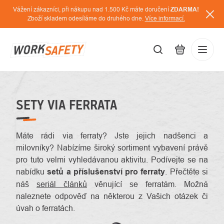
Přejít
Vážení zákazníci, při nákupu nad 1.500 Kč máte doručení
ZDARMA!
na
Zboží skladem odesíláme do druhého dne.
Více informací.
obsah
CZK
Přihláš
/
SETY VIA FERRATA
Máte rádi
via ferraty? Jste jejich nadšenci a
milovníky? Nabízíme široký sortiment vybavení právě
pro tuto velmi vyhledávanou aktivitu. Podívejte se na
nabídku
setů a příslušenství pro ferraty
. Přečtěte si
náš
seriál článků
věnující se ferratám. Možná
naleznete odpověď na některou z Vašich otázek či
úvah o ferratách.