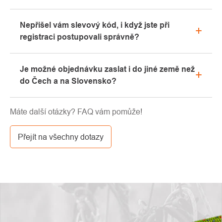
Ano, naše kamenná prodejna se nachází v Kolíně.
Nepřišel vám slevový kód, i když jste při
Rádi vám zde poradíme s výběrem vhodného
registraci postupovali správně?
vybavení, které si můžete vyzkoušet přímo v našem
showroomu.
Prosíme, nejprve projděte v emailové schránce
Je možné objednávku zaslat i do jiné země než
záložku „hromadné“ nebo „SPAM“, velice často zde
do Čech a na Slovensko?
email s kódem končí. Pokud jste i přesto svůj
slevový kód nenalezli, kontaktujte nás na
Ano, zásilku je možné poslat takřka kamkoliv skrze
info@pavouci.cz
Máte další otázky? FAQ vám pomůže!
GLS. Cena této dopravy je dle kalkulace od
dopravce.
Přejít na všechny dotazy