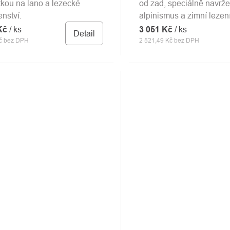
tkou na lano a lezecké
od zad, speciálně navrže
enství.
alpinismus a zimní lezení
 Kč
/ ks
3 051 Kč
/ ks
Detail
č bez DPH
2 521,49 Kč bez DPH