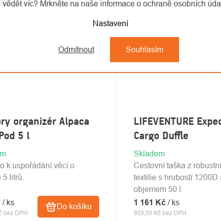
 vědět víc? Mrkněte na naše informace o ochraně osobních úd
Nastavení
Odmítnout
Souhlasím
ry organizér Alpaca
LIFEVENTURE Exped
Pod 5 l
Cargo Duffle
em
Skladem
o k uspořádání věcí o
Cestovní taška z robustn
5 litrů.
textilie s hrubostí 1200D 
objemem 50 l.
č
/ ks
1 161 Kč
/ ks
Do košíku
č bez DPH
959,50 Kč bez DPH