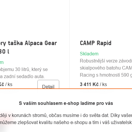
ry taška Alpaca Gear
CAMP Rapid
30 l
Skladem
Robustnější verze závod
em
skialpového batohu CA
bjemu 30 litrů, který se
Racing s hmotností 590 g
a zadní sedadlo auta.
 Kč
/ ks
3 411 Kč
/ ks
Detail
 Kč bez DPH
2 819,01 Kč bez DPH
S vaším souhlasem e-shop ladíme pro vás
aději v korunách stromů, občas musíme i do světa dat. Díky vaš
–30 %
můžeme zlepšovat kvalitu našeho e-shopu a tím i váš uživatelský
ej