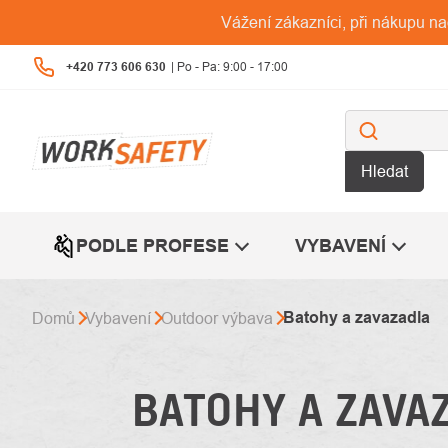
Přejít
Vážení zákazníci, při nákupu n
na
obsah
+420 773 606 630
Hledat
PODLE PROFESE
VYBAVENÍ
Batohy a zavazadla
Domů
Vybavení
Outdoor výbava
BATOHY A ZAVA