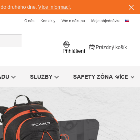
 do druhého dne.
Více informací.
O nás
Kontakty
Vše o nákupu
Moje objednávka
Prázdný košík
Nákupní košík
Přihlášení
ÁDU
SLUŽBY
SAFETY ZÓNA
VÍCE