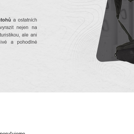
atohů
a ostatních
vyrazit nejen na
turistikou, ale ani
livé a pohodlné
ENÍ
poručujeme