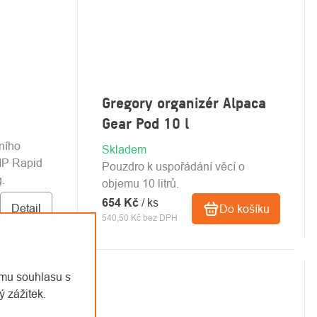
Gregory organizér Alpaca
Gear Pod 10 l
ního
Skladem
MP Rapid
Pouzdro k uspořádání věcí o
.
objemu 10 litrů.
654 Kč
/ ks
Detail
Do košíku
540,50 Kč bez DPH
emu souhlasu s
 zážitek.