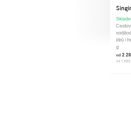
Sing
Sklad
Cestov
voděod
litrů /
g
2 2
od
od 1 889