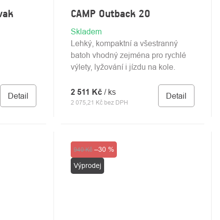
vak
CAMP Outback 20
Skladem
Lehký, kompaktní a všestranný
batoh vhodný zejména pro rychlé
výlety, lyžování i jízdu na kole.
2 511 Kč
/ ks
Detail
Detail
2 075,21 Kč bez DPH
Akce
–30 %
940 Kč
Výprodej