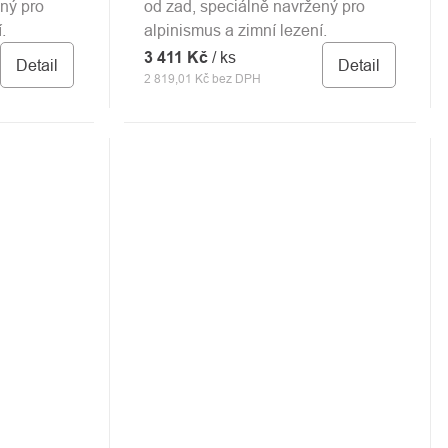
ný pro
od zad, speciálně navržený pro
.
alpinismus a zimní lezení.
3 411 Kč
/ ks
Detail
Detail
2 819,01 Kč bez DPH