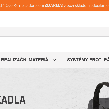
ad 1.500 Kč máte doručení
ZDARMA!
Zboží skladem odesíláme
REALIZAČNÍ MATERIÁL
SYSTÉMY PROTI P
ZADLA