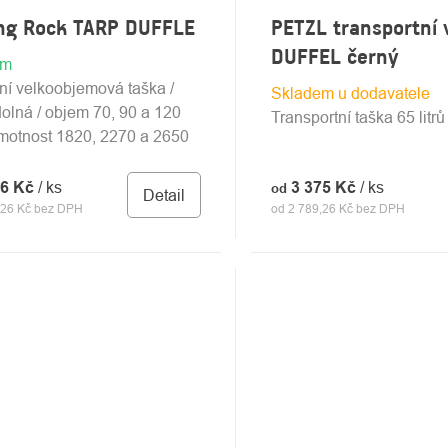
ing Rock TARP DUFFLE
PETZL transportní 
DUFFEL černý
em
ní velkoobjemová taška /
Skladem u dodavatele
olná / objem 70, 90 a 120
Transportní taška 65 litrů
 hmotnost 1820, 2270 a 2650
86 Kč
/ ks
3 375 Kč
/ ks
od
Detail
,26 Kč bez DPH
od 2 789,26 Kč bez DPH