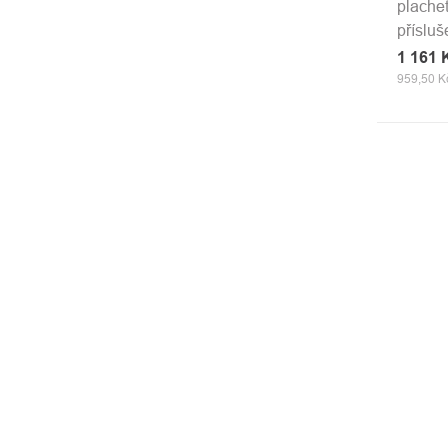
plache
přísluš
1 161
959,50 K