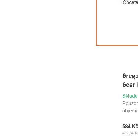
Chcete
Grego
Gear 
Sklad
Pouzdr
objemu 
584 K
482,64 K