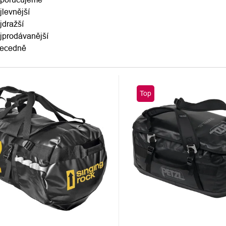
jlevnější
DUKTŮ
jdražší
jprodávanější
ecedně
S
Top
DUKTŮ