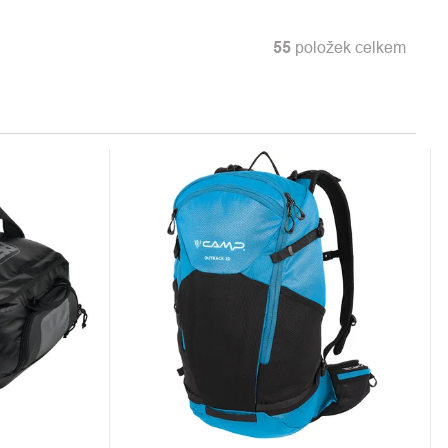
55
položek celkem