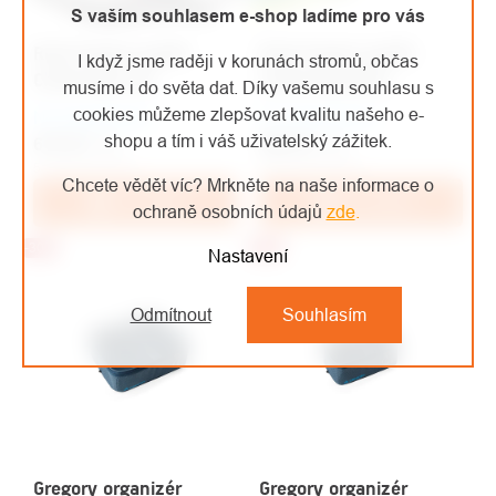
S vaším souhlasem e-shop ladíme pro vás
Rock Empire pytlík
Rock Empire pytlík
I když jsme raději v korunách stromů, občas
Chalk Bag Owl
Chalk Bag Basic
musíme i do světa dat. Díky vašemu souhlasu s
cookies můžeme zlepšovat kvalitu našeho e-
Na objednávku
Na objednávku
shopu a tím i váš uživatelský zážitek.
619 Kč
/ ks
599 Kč
/ ks
512 Kč bez DPH
495 Kč bez DPH
Chcete vědět víc? Mrkněte na naše informace o
Do košíku
Do košíku
ochraně osobních údajů
zde
.
-30%
-30%
Nastavení
Odmítnout
Souhlasím
Gregory organizér
Gregory organizér