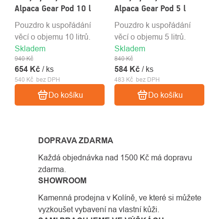
Alpaca Gear Pod 10 l
Alpaca Gear Pod 5 l
Pouzdro k uspořádání
Pouzdro k uspořádání
věcí o objemu 10 litrů.
věcí o objemu 5 litrů.
Skladem
Skladem
940 Kč
840 Kč
654 Kč
/ ks
584 Kč
/ ks
540 Kč bez DPH
483 Kč bez DPH
Do košíku
Do košíku
DOPRAVA ZDARMA
Každá objednávka nad 1500 Kč má dopravu
zdarma.
SHOWROOM
Kamenná prodejna v Kolíně, ve které si můžete
vyzkoušet vybavení na vlastní kůži.