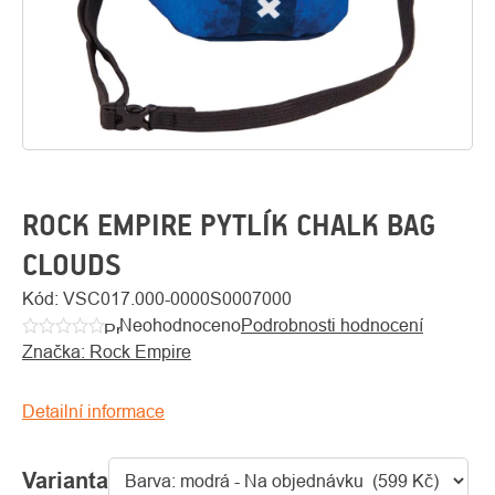
ROCK EMPIRE PYTLÍK CHALK BAG
CLOUDS
O
Kód:
VSC017.000-0000S0007000
Kontakty
nás
Neohodnoceno
Podrobnosti hodnocení
Průměrné
Značka:
Rock Empire
hodnocení
produktu
je
Detailní informace
0,0
z
Varianta
5