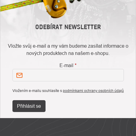
ODEBÍRAT NEWSLETTER
Vložte svůj e-mail a my vám budeme zasílat informace o
nových produktech na našem e-shopu.
E-mail
Vložením e-mailu souhlasíte s
podmínkami ochrany osobních údajů
Přihlásit se
ZÁPATÍ