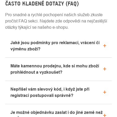
ČASTO KLADENÉ DOTAZY (FAQ)
Pro snadné a rychlé pochopení našich služeb zkuste
pročíst FAQ sekci. Najdete zde odpovědi na nejčastější
otázky týkající se našeho e-shopu.
Jaké jsou podmínky pro reklamaci, vrácení či
výměnu zboží?
Veškeré informace ohledně reklamací naleznete
Máte kamennou prodejnu, kde si mohu zboží
v sekci "Vše o nákupu" nebo nás kontaktujte
prohlédnout a vyzkoušet?
emailem či telefonicky.
Ano, naše kamenná prodejna se nachází v Kolíně.
Nepřišel vám slevový kód, i když jste při
Rádi vám zde poradíme s výběrem vhodného
registraci postupovali správně?
vybavení, které si můžete vyzkoušet přímo v našem
showroomu.
Prosíme, nejprve projděte v emailové schránce
Je možné objednávku zaslat i do jiné země než
záložku „hromadné“ nebo „SPAM“, velice často zde