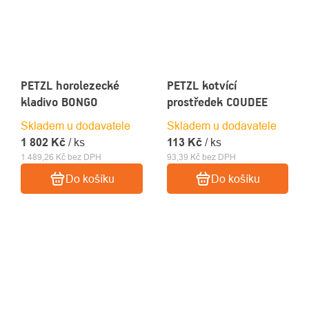
PETZL horolezecké
PETZL kotvící
kladivo BONGO
prostředek COUDEE
Skladem u dodavatele
Skladem u dodavatele
1 802 Kč
/ ks
113 Kč
/ ks
1 489,26 Kč bez DPH
93,39 Kč bez DPH
Do košíku
Do košíku