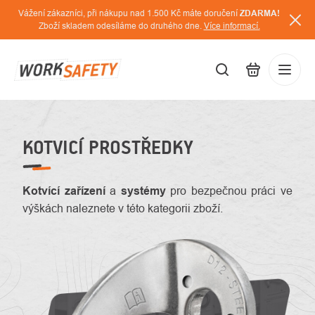
Přejít
Vážení zákazníci, při nákupu nad 1.500 Kč máte doručení
ZDARMA!
na
Zboží skladem odesíláme do druhého dne.
Více informací.
obsah
CZK
Přihláš
/
KOTVICÍ PROSTŘEDKY
Kotvící zařízení
a
systémy
pro bezpečnou práci ve
výškách naleznete v této kategorii zboží.