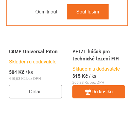
Odmítnout
Souhlasím
CAMP Universal Piton
PETZL háček pro
technické lezení FIFI
Skladem u dodavatele
Skladem u dodavatele
504 Kč
/ ks
315 Kč
/ ks
416,53 Kč bez DPH
260,33 Kč bez DPH
Detail
Do košíku