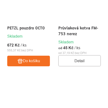
PETZL pouzdro OCTO
Průvlaková kotva FM-
753 nerez
Skladem
Skladem
672 Kč
/ ks
45 Kč
/ ks
od
555,37 Kč bez DPH
od 37,19 Kč bez DPH
Detail
Do košíku