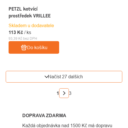
PETZL kotvící
prostředek VRILLEE
Skladem u dodavatele
113 Kč
/ ks
93,39 Kč bez DPH
Do košíku
OVLÁDACÍ
Načíst 27 dalších
PRVKY
VÝPISU
STRÁNKOVÁNÍ
1
3
DOPRAVA ZDARMA
Každá objednávka nad 1500 Kč má dopravu