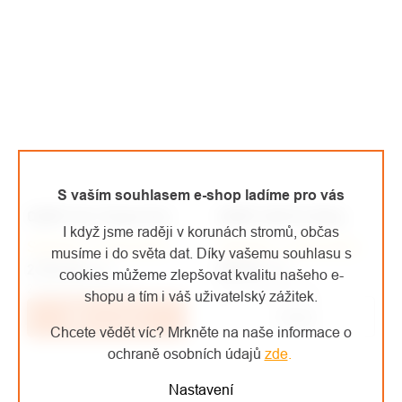
S vaším souhlasem e-shop ladíme pro vás
CAMP Set Tricam Evo
CAMP Soft Fix Ring
I když jsme raději v korunách stromů, občas
Skladem u dodavatele
Skladem u dodavatele
musíme i do světa dat. Díky vašemu souhlasu s
549 Kč
/ ks
2 781 Kč
/ ks
cookies můžeme zlepšovat kvalitu našeho e-
453,72 Kč bez DPH
2 298,35 Kč bez DPH
shopu a tím i váš uživatelský zážitek.
Detail
Do košíku
Chcete vědět víc? Mrkněte na naše informace o
ochraně osobních údajů
zde
.
Nastavení