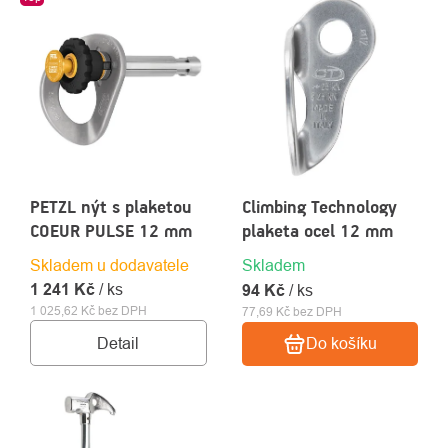
PRODUKTŮ
PETZL nýt s plaketou
Climbing Technology
COEUR PULSE 12 mm
plaketa ocel 12 mm
Skladem u dodavatele
Skladem
1 241 Kč
/ ks
94 Kč
/ ks
1 025,62 Kč bez DPH
77,69 Kč bez DPH
Detail
Do košíku