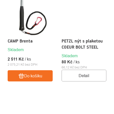
CAMP Brenta
PETZL nýt s plaketou
COEUR BOLT STEEL
Skladem
Skladem
2 511 Kč
/ ks
80 Kč
/ ks
2 075,21 Kč bez DPH
66,12 Kč bez DPH
Detail
Do košíku