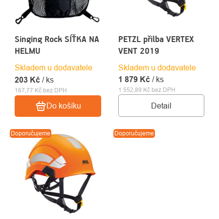
Singing Rock SÍŤKA NA
PETZL přilba VERTEX
HELMU
VENT 2019
Skladem u dodavatele
Skladem u dodavatele
1 879 Kč
/ ks
203 Kč
/ ks
1 552,89 Kč bez DPH
167,77 Kč bez DPH
Detail
Do košíku
Doporučujeme
Doporučujeme