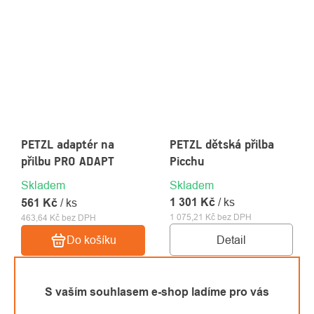
PETZL adaptér na
PETZL dětská přilba
přilbu PRO ADAPT
Picchu
Skladem
Skladem
1 301 Kč
/ ks
561 Kč
/ ks
1 075,21 Kč bez DPH
463,64 Kč bez DPH
Detail
Do košíku
S vaším souhlasem e-shop ladíme pro vás