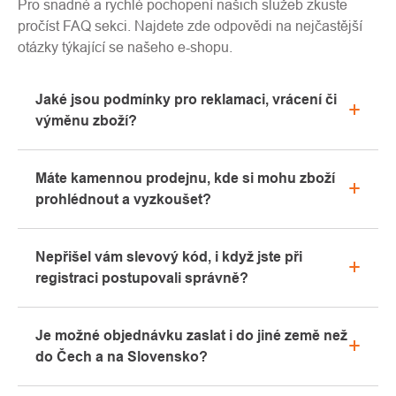
Pro snadné a rychlé pochopení našich služeb zkuste
pročíst FAQ sekci. Najdete zde odpovědi na nejčastější
otázky týkající se našeho e-shopu.
Jaké jsou podmínky pro reklamaci, vrácení či
výměnu zboží?
Veškeré informace ohledně reklamací naleznete
Máte kamennou prodejnu, kde si mohu zboží
v sekci "Vše o nákupu" nebo nás kontaktujte
prohlédnout a vyzkoušet?
emailem či telefonicky.
Ano, naše kamenná prodejna se nachází v Kolíně.
Nepřišel vám slevový kód, i když jste při
Rádi vám zde poradíme s výběrem vhodného
registraci postupovali správně?
vybavení, které si můžete vyzkoušet přímo v našem
showroomu.
Prosíme, nejprve projděte v emailové schránce
Je možné objednávku zaslat i do jiné země než
záložku „hromadné“ nebo „SPAM“, velice často zde
do Čech a na Slovensko?
email s kódem končí. Pokud jste i přesto svůj
slevový kód nenalezli, kontaktujte nás na