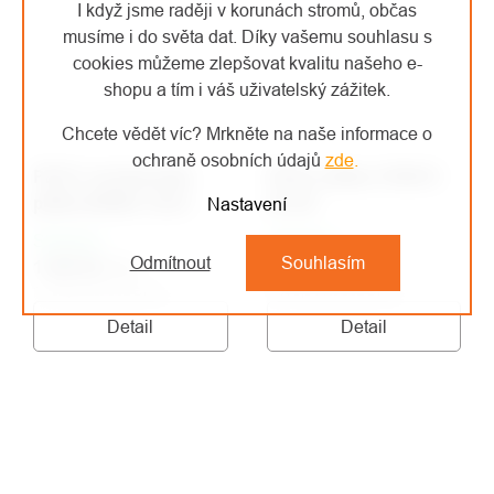
I když jsme raději v korunách stromů, občas
musíme i do světa dat. Díky vašemu souhlasu s
cookies můžeme zlepšovat kvalitu našeho e-
shopu a tím i váš uživatelský zážitek.
Chcete vědět víc? Mrkněte na naše informace o
ochraně osobních údajů
zde
.
PETZL horolezecká
PETZL přilba STRATO
přilba BOREO 2023
HI-VIZ
Nastavení
Skladem
Skladem
Odmítnout
Souhlasím
1 403 Kč
/ ks
2 516 Kč
/ ks
1 159,50 Kč bez DPH
2 079,34 Kč bez DPH
Detail
Detail