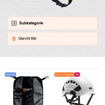
Subkategorie
Otevřít filtr
VÝPIS
Novinka
Doporučujeme
Top
PRODUKTŮ