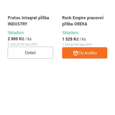
Protos Integral přilba
Rock Empire pracovní
INDUSTRY
přilba OREKA
Skladem
Skladem
2 960 Kč
/ ks
1 529 Kč
/ ks
2 446,28 Kč bez DPH
1 263,64 Kč bez DPH
Detail
Do košíku