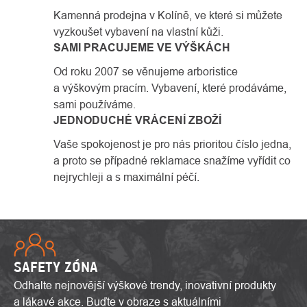
Kamenná prodejna v Kolíně, ve které si můžete
vyzkoušet vybavení na vlastní kůži.
SAMI PRACUJEME VE VÝŠKÁCH
Od roku 2007 se věnujeme arboristice
a výškovým pracím. Vybavení, které prodáváme,
sami používáme.
JEDNODUCHÉ VRÁCENÍ ZBOŽÍ
Vaše spokojenost je pro nás prioritou číslo jedna,
a proto se případné reklamace snažíme vyřídit co
nejrychleji a s maximální péčí.
SAFETY ZÓNA
Odhalte nejnovější výškové trendy, inovativní produkty
a lákavé akce. Buďte v obraze s aktuálními