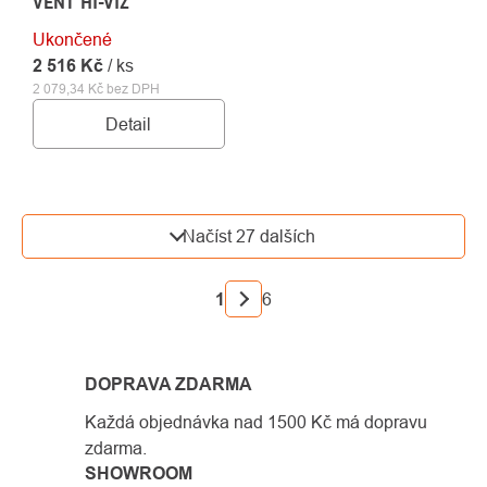
VENT HI-VIZ
Ukončené
2 516 Kč
/ ks
2 079,34 Kč bez DPH
Detail
OVLÁDACÍ
Načíst 27 dalších
PRVKY
VÝPISU
STRÁNKOVÁNÍ
1
6
DOPRAVA ZDARMA
Každá objednávka nad 1500 Kč má dopravu
zdarma.
SHOWROOM