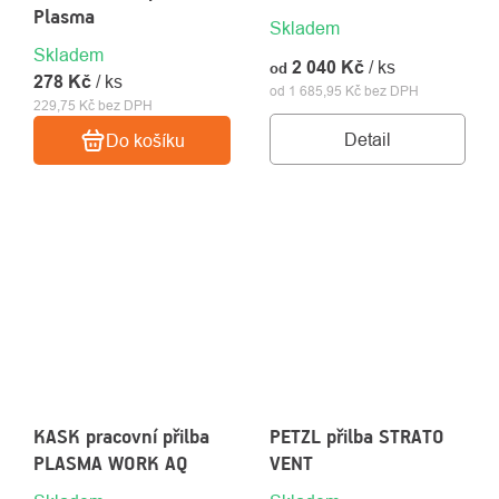
Plasma
Skladem
Skladem
2 040 Kč
/ ks
od
278 Kč
/ ks
od 1 685,95 Kč bez DPH
229,75 Kč bez DPH
Detail
Do košíku
KASK pracovní přilba
PETZL přilba STRATO
PLASMA WORK AQ
VENT