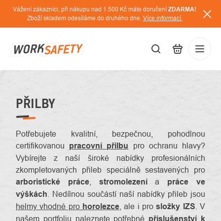
Přejít
Vážení zákazníci, při nákupu nad 1.500 Kč máte doručení
ZDARMA!
na
Zboží skladem odesíláme do druhého dne.
Více informací.
obsah
CZK
Přihláš
/
PŘILBY
Potřebujete kvalitní, bezpečnou, pohodlnou
certifikovanou
pracovní přilbu
pro ochranu hlavy?
Vybírejte z naší široké nabídky profesionálních
zkompletovaných přileb speciálně sestavených pro
arboristické práce
,
stromolezení
a
práce ve
výškách
. Nedílnou součástí naší nabídky přileb jsou
helmy vhodné pro
horolezce
, ale i pro
složky IZS
. V
našem portfoliu naleznete potřebné
příslušenství k