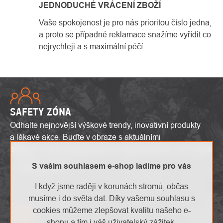
JEDNODUCHÉ VRÁCENÍ ZBOŽÍ
Vaše spokojenost je pro nás prioritou číslo jedna,
a proto se případné reklamace snažíme vyřídit co
nejrychleji a s maximální péčí.
SAFETY ZÓNA
Odhalte nejnovější výškové trendy, inovativní produkty
a lákavé akce. Buďte v obraze s aktuálními
bezpečnostními upozorněními a prozkoumejte svět výšek!
S vaším souhlasem e-shop ladíme pro vás
To mě zajímá
I když jsme raději v korunách stromů, občas
musíme i do světa dat. Díky vašemu souhlasu s
cookies můžeme zlepšovat kvalitu našeho e-
shopu a tím i váš uživatelský zážitek.