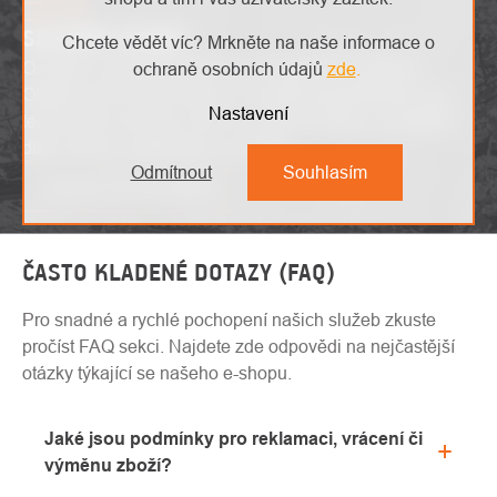
SLOVNÍK POJMŮ
Chcete vědět víc? Mrkněte na naše informace o
Osvojte si odborné pojmy bez zbytečného zmatení!
ochraně osobních údajů
zde
.
Objevte náš slovník pojmů a získáte jasný přehled nad
Nastavení
technickými termíny. Učte se a porozumějte s pohodlím
díky našemu užitečnému slovníku.
Odmítnout
Souhlasím
Zobrazit slovník pojmů
ČASTO KLADENÉ DOTAZY (FAQ)
Pro snadné a rychlé pochopení našich služeb zkuste
pročíst FAQ sekci. Najdete zde odpovědi na nejčastější
otázky týkající se našeho e-shopu.
Jaké jsou podmínky pro reklamaci, vrácení či
výměnu zboží?