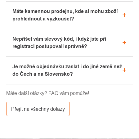
Veškeré informace ohledně reklamací naleznete
Máte kamennou prodejnu, kde si mohu zboží
v sekci "Vše o nákupu" nebo nás kontaktujte
prohlédnout a vyzkoušet?
emailem či telefonicky.
Ano, naše kamenná prodejna se nachází v Kolíně.
Nepřišel vám slevový kód, i když jste při
Rádi vám zde poradíme s výběrem vhodného
registraci postupovali správně?
vybavení, které si můžete vyzkoušet přímo v našem
showroomu.
Prosíme, nejprve projděte v emailové schránce
Je možné objednávku zaslat i do jiné země než
záložku „hromadné“ nebo „SPAM“, velice často zde
do Čech a na Slovensko?
email s kódem končí. Pokud jste i přesto svůj
slevový kód nenalezli, kontaktujte nás na
Ano, zásilku je možné poslat takřka kamkoliv skrze
info@pavouci.cz
Máte další otázky? FAQ vám pomůže!
GLS. Cena této dopravy je dle kalkulace od
dopravce.
Přejít na všechny dotazy