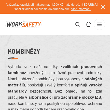
Přejít
Vážení zákazníci, při nákupu nad 1.500 Kč máte doručení
ZDARMA!
na
Zboží skladem odesíláme do druhého dne.
Více informací.
obsah
CZK
Přihláš
/
KOMBINÉZY
Vyberte si z naší nabídky
kvalitních pracovních
kombinéz
navržených pro různé pracovní podmínky.
Námi nabízené kombinézy jsou vyrobeny z
odolných
materiálů
, poskytují skvělý komfort a
splňují vysoké
standardy
bezpečnosti. Bez ohledu na to, zda
pracujete
v arboristice či pro záchranné složky IZS
,
naše kombinézy vám poskytnou spolehlivou ochranu
a maximální pohodlí během pracovního dne.