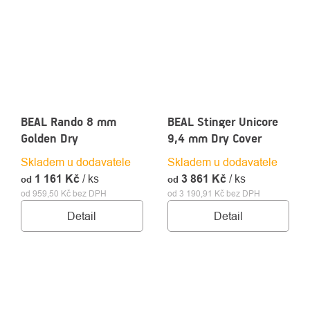
BEAL Rando 8 mm
BEAL Stinger Unicore
Golden Dry
9,4 mm Dry Cover
Skladem u dodavatele
Skladem u dodavatele
1 161 Kč
/ ks
3 861 Kč
/ ks
od
od
od 959,50 Kč bez DPH
od 3 190,91 Kč bez DPH
Detail
Detail