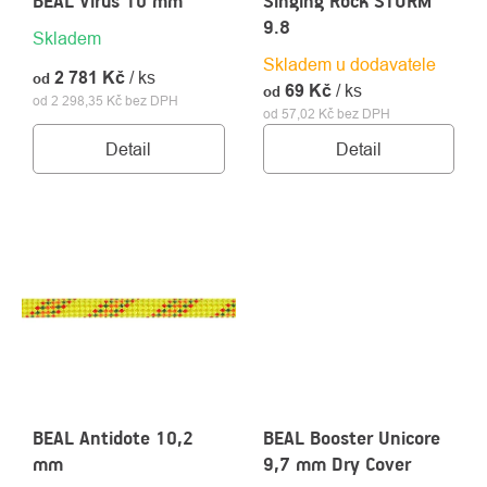
BEAL Virus 10 mm
Singing Rock STORM
9.8
Skladem
Skladem u dodavatele
2 781 Kč
/ ks
od
69 Kč
/ ks
od
od 2 298,35 Kč bez DPH
od 57,02 Kč bez DPH
Detail
Detail
BEAL Antidote 10,2
BEAL Booster Unicore
mm
9,7 mm Dry Cover