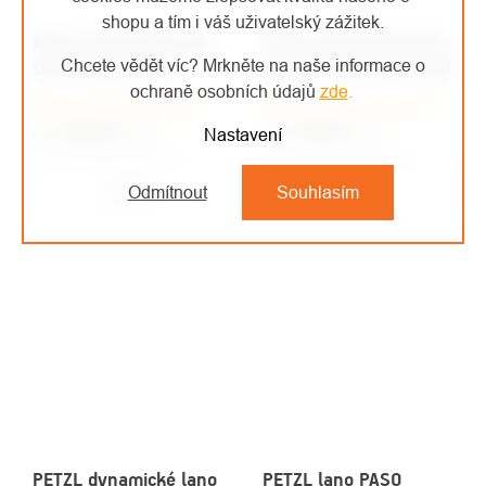
shopu a tím i váš uživatelský zážitek.
PETZL dynamické lano
PETZL dynamické lano
Chcete vědět víc? Mrkněte na naše informace o
CONTACT 9,8 MM
CONTACT WALL 9,8 MM
ochraně osobních údajů
zde
.
Skladem u dodavatele
Skladem u dodavatele
4 446 Kč
/ ks
2 108 Kč
/ ks
od
od
Nastavení
od 3 674,38 Kč bez DPH
od 1 742,15 Kč bez DPH
Detail
Detail
Odmítnout
Souhlasím
PETZL dynamické lano
PETZL lano PASO