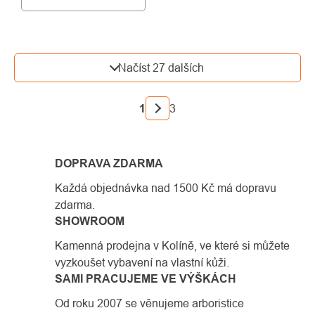
OVLÁDACÍ
Načíst 27 dalších
PRVKY
VÝPISU
STRÁNKOVÁNÍ
1
3
DOPRAVA ZDARMA
Každá objednávka nad 1500 Kč má dopravu
zdarma.
SHOWROOM
Kamenná prodejna v Kolíně, ve které si můžete
vyzkoušet vybavení na vlastní kůži.
SAMI PRACUJEME VE VÝŠKÁCH
Od roku 2007 se věnujeme arboristice