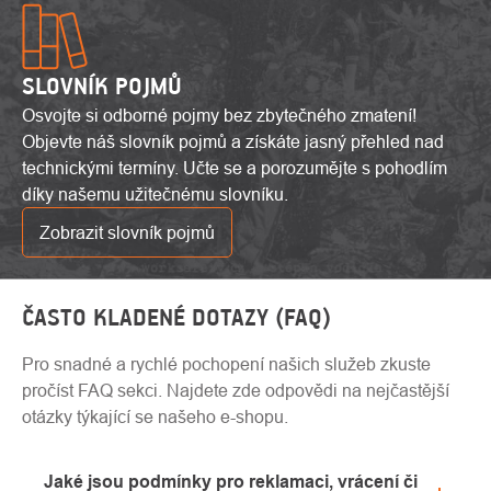
SLOVNÍK POJMŮ
Osvojte si odborné pojmy bez zbytečného zmatení!
Objevte náš slovník pojmů a získáte jasný přehled nad
technickými termíny. Učte se a porozumějte s pohodlím
díky našemu užitečnému slovníku.
Zobrazit slovník pojmů
ČASTO KLADENÉ DOTAZY (FAQ)
Pro snadné a rychlé pochopení našich služeb zkuste
pročíst FAQ sekci. Najdete zde odpovědi na nejčastější
otázky týkající se našeho e-shopu.
Jaké jsou podmínky pro reklamaci, vrácení či