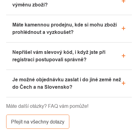
výměnu zboží?
Veškeré informace ohledně reklamací naleznete
Máte kamennou prodejnu, kde si mohu zboží
v sekci "Vše o nákupu" nebo nás kontaktujte
prohlédnout a vyzkoušet?
emailem či telefonicky.
Ano, naše kamenná prodejna se nachází v Kolíně.
Nepřišel vám slevový kód, i když jste při
Rádi vám zde poradíme s výběrem vhodného
registraci postupovali správně?
vybavení, které si můžete vyzkoušet přímo v našem
showroomu.
Prosíme, nejprve projděte v emailové schránce
Je možné objednávku zaslat i do jiné země než
záložku „hromadné“ nebo „SPAM“, velice často zde
do Čech a na Slovensko?
email s kódem končí. Pokud jste i přesto svůj
slevový kód nenalezli, kontaktujte nás na
Ano, zásilku je možné poslat takřka kamkoliv skrze
info@pavouci.cz
Máte další otázky? FAQ vám pomůže!
GLS. Cena této dopravy je dle kalkulace od
dopravce.
Přejít na všechny dotazy