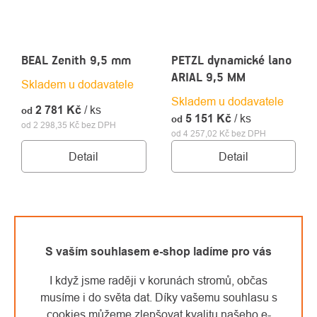
BEAL Zenith 9,5 mm
PETZL dynamické lano
ARIAL 9,5 MM
Skladem u dodavatele
Skladem u dodavatele
2 781 Kč
/ ks
od
5 151 Kč
/ ks
od
od 2 298,35 Kč bez DPH
od 4 257,02 Kč bez DPH
Detail
Detail
S vaším souhlasem e-shop ladíme pro vás
I když jsme raději v korunách stromů, občas
musíme i do světa dat. Díky vašemu souhlasu s
cookies můžeme zlepšovat kvalitu našeho e-