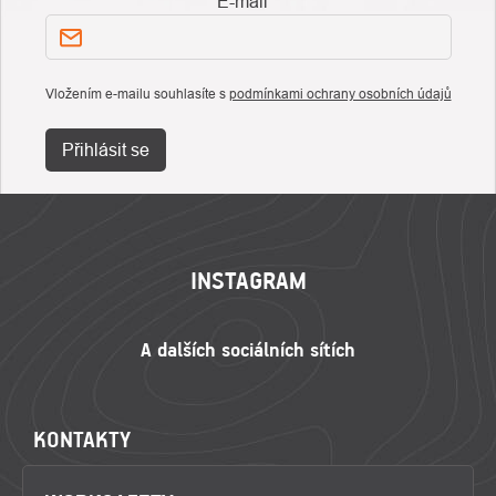
E-mail
Vložením e-mailu souhlasíte s
podmínkami ochrany osobních údajů
Přihlásit se
ZÁPATÍ
INSTAGRAM
KONTAKTY