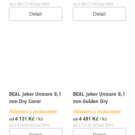
od 2 967,77 Kč bez DPH
od 2 967,77 Kč bez DPH
Detail
Detail
BEAL Joker Unicore 9,1
BEAL Joker Unicore 9,1
mm Dry Cover
mm Golden Dry
Skladem u dodavatele
Skladem u dodavatele
4 131 Kč
/ ks
4 491 Kč
/ ks
od
od
od 3 414,05 Kč bez DPH
od 3 711,57 Kč bez DPH