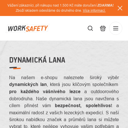
Přejít
Vážení zákazníci, při nákupu nad 1.500 Kč máte doručení
ZDARMA!
na
Zboží skladem odesíláme do druhého dne.
Více informací.
obsah
CZK
Přihláš
/
DYNAMICKÁ LANA
Na našem e-shopu naleznete široký výběr
dynamických lan
, která jsou klíčovým společníkem
pro každého vášnivého lezce
a outdoorového
dobrodruha. Naše dynamická lana jsou navržena s
cílem přinést vám
bezpečnost, spolehlivos
t a
maximální radost z vašich lezeckých expedicí. S naší
širokou nabídkou značek a průměrů lana si můžete
vybrat to, které nejlépe vyhovuje vašim potřebám a