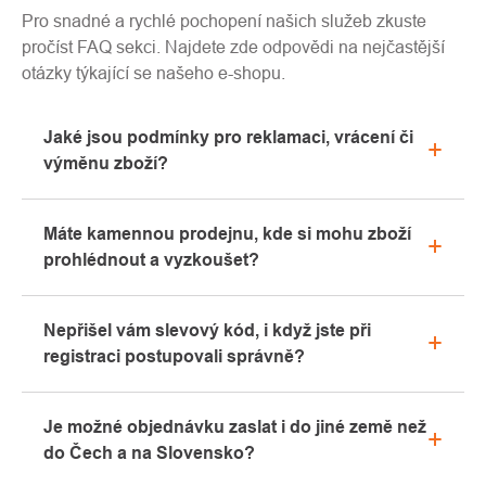
Pro snadné a rychlé pochopení našich služeb zkuste
pročíst FAQ sekci. Najdete zde odpovědi na nejčastější
otázky týkající se našeho e-shopu.
Jaké jsou podmínky pro reklamaci, vrácení či
výměnu zboží?
Veškeré informace ohledně reklamací naleznete
Máte kamennou prodejnu, kde si mohu zboží
v sekci "Vše o nákupu" nebo nás kontaktujte
prohlédnout a vyzkoušet?
emailem či telefonicky.
Ano, naše kamenná prodejna se nachází v Kolíně.
Nepřišel vám slevový kód, i když jste při
Rádi vám zde poradíme s výběrem vhodného
registraci postupovali správně?
vybavení, které si můžete vyzkoušet přímo v našem
showroomu.
Prosíme, nejprve projděte v emailové schránce
Je možné objednávku zaslat i do jiné země než
záložku „hromadné“ nebo „SPAM“, velice často zde
do Čech a na Slovensko?
email s kódem končí. Pokud jste i přesto svůj
slevový kód nenalezli, kontaktujte nás na