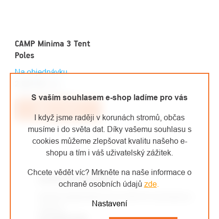
CAMP Minima 3 Tent
Poles
Na objednávku
2 241 Kč
/ ks
1 852,07 Kč bez DPH
S vaším souhlasem e-shop ladíme pro vás
Do košíku
I když jsme raději v korunách stromů, občas
musíme i do světa dat. Díky vašemu souhlasu s
cookies můžeme zlepšovat kvalitu našeho e-
shopu a tím i váš uživatelský zážitek.
OVLÁDACÍ
PRVKY
Chcete vědět víc? Mrkněte na naše informace o
DOPRAVA ZDARMA
VÝPISU
ochraně osobních údajů
zde
.
Každá objednávka nad 1500 Kč má dopravu
Nastavení
zdarma.