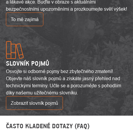
a lákavé akce. Buďte v obraze s aktuálními
bezpečnostními upozorněními a prozkoumejte svět výšek!
To mě zajímá
SLOVNÍK POJMŮ
Osvojte si odborné pojmy bez zbytečného zmatení!
Objevte náš slovník pojmů a získáte jasný přehled nad
technickými termíny. Učte se a porozumějte s pohodlím
díky našemu užitečnému slovníku.
Zobrazit slovník pojmů
ČASTO KLADENÉ DOTAZY (FAQ)