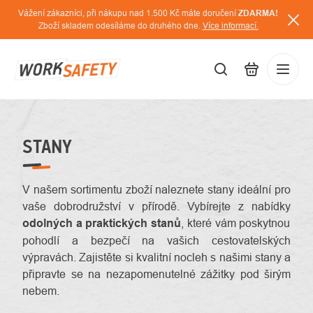
Přejít
Vážení zákazníci, při nákupu nad 1.500 Kč máte doručení
ZDARMA!
na
Zboží skladem odesíláme do druhého dne.
Více informací.
obsah
CZK
Přihláš
/
STANY
V našem sortimentu zboží naleznete stany ideální pro
vaše dobrodružství v přírodě. Vybírejte z nabídky
odolných a praktických stanů
, které vám poskytnou
pohodlí a bezpečí na vašich cestovatelských
výpravách. Zajistěte si kvalitní nocleh s našimi stany a
připravte se na nezapomenutelné zážitky pod širým
nebem.