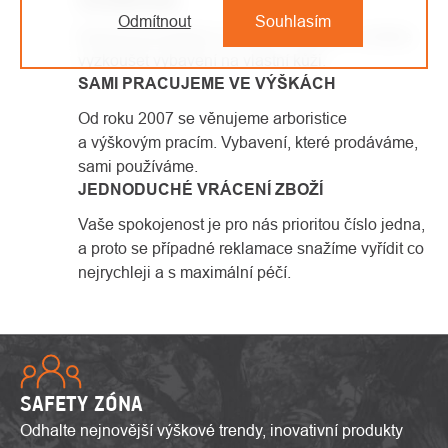
SHOWROOM
Odmítnout
Souhlasím
Kamenná prodejna v Kolíně, ve které si můžete
vyzkoušet vybavení na vlastní kůži.
SAMI PRACUJEME VE VÝŠKÁCH
Od roku 2007 se věnujeme arboristice
a výškovým pracím. Vybavení, které prodáváme,
sami používáme.
JEDNODUCHÉ VRÁCENÍ ZBOŽÍ
Vaše spokojenost je pro nás prioritou číslo jedna,
a proto se případné reklamace snažíme vyřídit co
nejrychleji a s maximální péčí.
SAFETY ZÓNA
Odhalte nejnovější výškové trendy, inovativní produkty