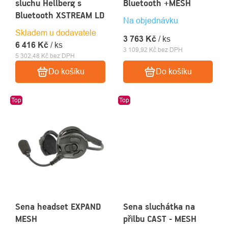
sluchu Hellberg s
Bluetooth +MESH
Bluetooth XSTREAM LD
Na objednávku
Skladem u dodavatele
3 763 Kč
/ ks
6 416 Kč
/ ks
3 109,92 Kč bez DPH
5 302,48 Kč bez DPH
Do košíku
Do košíku
Top
Top
Sena headset EXPAND
Sena sluchátka na
MESH
přilbu CAST - MESH