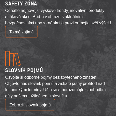
SAFETY ZÓNA
Odhalte nejnovější výškové trendy, inovativní produkty
a lákavé akce. Buďte v obraze s aktuálními
bezpečnostními upozorněními a prozkoumejte svět výšek!
To mě zajímá
SLOVNÍK POJMŮ
Osvojte si odborné pojmy bez zbytečného zmatení!
Objevte náš slovník pojmů a získáte jasný přehled nad
technickými termíny. Učte se a porozumějte s pohodlím
díky našemu užitečnému slovníku.
Zobrazit slovník pojmů