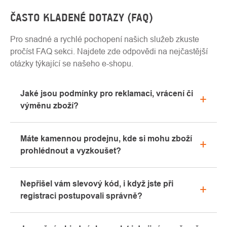
ČASTO KLADENÉ DOTAZY (FAQ)
Pro snadné a rychlé pochopení našich služeb zkuste
pročíst FAQ sekci. Najdete zde odpovědi na nejčastější
otázky týkající se našeho e-shopu.
Jaké jsou podmínky pro reklamaci, vrácení či
výměnu zboží?
Veškeré informace ohledně reklamací naleznete
Máte kamennou prodejnu, kde si mohu zboží
v sekci "Vše o nákupu" nebo nás kontaktujte
prohlédnout a vyzkoušet?
emailem či telefonicky.
Ano, naše kamenná prodejna se nachází v Kolíně.
Nepřišel vám slevový kód, i když jste při
Rádi vám zde poradíme s výběrem vhodného
registraci postupovali správně?
vybavení, které si můžete vyzkoušet přímo v našem
showroomu.
Prosíme, nejprve projděte v emailové schránce