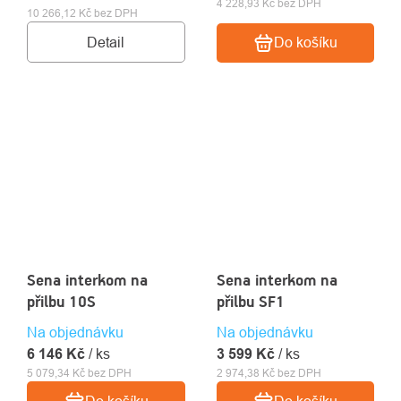
4 228,93 Kč bez DPH
10 266,12 Kč bez DPH
Detail
Do košíku
Sena interkom na
Sena interkom na
přilbu 10S
přilbu SF1
Na objednávku
Na objednávku
6 146 Kč
/ ks
3 599 Kč
/ ks
5 079,34 Kč bez DPH
2 974,38 Kč bez DPH
Do košíku
Do košíku