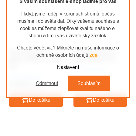
S vaším souhlasem e-shop ladíme pro vás
I když jsme raději v korunách stromů, občas
musíme i do světa dat. Díky vašemu souhlasu s
cookies můžeme zlepšovat kvalitu našeho e-
shopu a tím i váš uživatelský zážitek.
Chcete vědět víc? Mrkněte na naše informace o
Sena interkom na
Sena sluchátka na
ochraně osobních údajů
zde
.
přilbu SPIDER ST1 sada
přilbu Tufftalk Lite
2ks
Nastavení
Na objednávku
Na objednávku
6 373 Kč
/ ks
Odmítnout
Souhlasím
10 562 Kč
/ ks
5 266,94 Kč bez DPH
8 728,93 Kč bez DPH
Do košíku
Do košíku