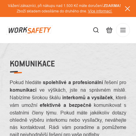
Přejít
Vážení zákazníci, při nákupu nad 1.500 Kč máte doručení
ZDARMA!
na
Zboží skladem odesíláme do druhého dne.
Více informací.
obsah
CZK
Přihláš
/
KOMUNIKACE
Pokud hledáte
spolehlivé a profesionální
řešení pro
komunikaci
ve výškách, jste na správném místě.
Nabízíme širokou škálu
interkomů a vysílaček
, které
vám umožní
efektivně a bezpečně
komunikovat s
ostatními členy týmu. Pokud máte jakékoliv dotazy
ohledně výběru interkomu nebo vysílačky, neváhejte
nás kontaktovat. Rádi vám poradíme a pomůžeme
najít nejvhodnější řešení pro vaše potřeby.