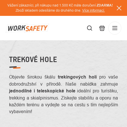
Přejít
Vážení zákazníci, při nákupu nad 1.500 Kč máte doručení
ZDARMA!
na
Zboží skladem odesíláme do druhého dne.
Více informací.
obsah
CZK
Přihláš
/
TREKOVÉ HOLE
Objevte širokou škálu
trekingových holí
pro vaše
dobrodružství v přírodě. Naše nabídka zahrnuje
jednodílné i teleskopické hole
ideální pro turistiku,
trekking a skialpinismus. Získejte stabilitu a oporu na
každém terénu a vydejte se na cestu s tím nejlepším
vybavením!