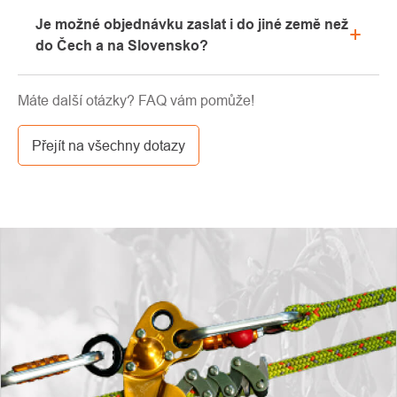
Prosíme, nejprve projděte v emailové schránce
Je možné objednávku zaslat i do jiné země než
záložku „hromadné“ nebo „SPAM“, velice často zde
do Čech a na Slovensko?
email s kódem končí. Pokud jste i přesto svůj
slevový kód nenalezli, kontaktujte nás na
Ano, zásilku je možné poslat takřka kamkoliv skrze
info@pavouci.cz
Máte další otázky? FAQ vám pomůže!
GLS. Cena této dopravy je dle kalkulace od
dopravce.
Přejít na všechny dotazy