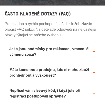
ČASTO KLADENÉ DOTAZY (FAQ)
Pro snadné a rychlé pochopení našich služeb zkuste
pročíst FAQ sekci. Najdete zde odpovědi na nejčastější
otázky týkající se našeho e-shopu.
Jaké jsou podmínky pro reklamaci, vrácení či
výměnu zboží?
Veškeré informace ohledně reklamací naleznete
Máte kamennou prodejnu, kde si mohu zboží
v sekci "Vše o nákupu" nebo nás kontaktujte
prohlédnout a vyzkoušet?
emailem či telefonicky.
Ano, naše kamenná prodejna se nachází v Kolíně.
Nepřišel vám slevový kód, i když jste při
Rádi vám zde poradíme s výběrem vhodného
registraci postupovali správně?
vybavení, které si můžete vyzkoušet přímo v našem
showroomu.