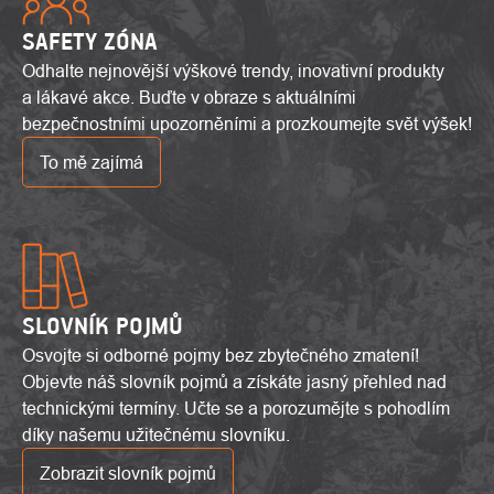
SAFETY ZÓNA
Odhalte nejnovější výškové trendy, inovativní produkty
a lákavé akce. Buďte v obraze s aktuálními
bezpečnostními upozorněními a prozkoumejte svět výšek!
To mě zajímá
SLOVNÍK POJMŮ
Osvojte si odborné pojmy bez zbytečného zmatení!
Objevte náš slovník pojmů a získáte jasný přehled nad
technickými termíny. Učte se a porozumějte s pohodlím
díky našemu užitečnému slovníku.
Zobrazit slovník pojmů