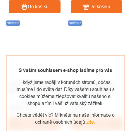
Do košíku
Do košíku
Novinka
Novinka
S vaším souhlasem e-shop ladíme pro vás
I když jsme raději v korunách stromů, občas
CAMP Sky Carbon Plus
CAMP Sonic Alu Plus
musíme i do světa dat. Díky vašemu souhlasu s
Mid - Low Segments
Mid - Low Segments
cookies můžeme zlepšovat kvalitu našeho e-
Na objednávku
Na objednávku
shopu a tím i váš uživatelský zážitek.
495 Kč
/ ks
405 Kč
/ ks
Chcete vědět víc? Mrkněte na naše informace o
409,09 Kč bez DPH
334,71 Kč bez DPH
ochraně osobních údajů
zde
.
Do košíku
Do košíku