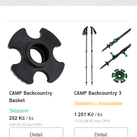
VÝPIS
PRODUKTŮ
CAMP Backcountry
CAMP Backcountry 3
Basket
Skladem u dodavatele
Skladem
1 251 Kč
/ ks
252 Kč
/ ks
1 033,88 Kč bez DPH
208,26 Kč bez DPH
Detail
Detail