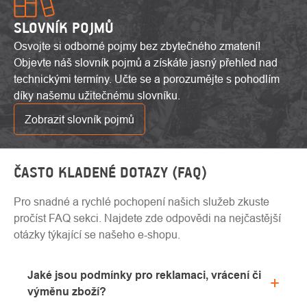
SLOVNÍK POJMŮ
Osvojte si odborné pojmy bez zbytečného zmatení!
Objevte náš slovník pojmů a získáte jasný přehled nad
technickými termíny. Učte se a porozumějte s pohodlím
díky našemu užitečnému slovníku.
Zobrazit slovník pojmů
ČASTO KLADENÉ DOTAZY (FAQ)
Pro snadné a rychlé pochopení našich služeb zkuste
pročíst FAQ sekci. Najdete zde odpovědi na nejčastější
otázky týkající se našeho e-shopu.
Jaké jsou podmínky pro reklamaci, vrácení či
výměnu zboží?