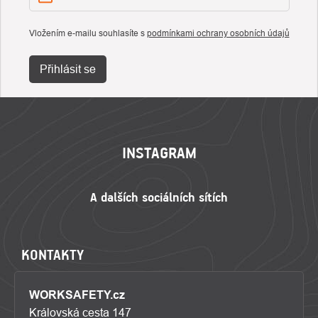
Vložením e-mailu souhlasíte s
podmínkami ochrany osobních údajů
Přihlásit se
ZÁPATÍ
INSTAGRAM
KONTAKTY
WORKSAFETY.cz
Královská cesta 147