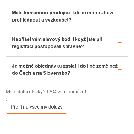
Veškeré informace ohledně reklamací naleznete
Máte kamennou prodejnu, kde si mohu zboží
v sekci "Vše o nákupu" nebo nás kontaktujte
prohlédnout a vyzkoušet?
emailem či telefonicky.
Ano, naše kamenná prodejna se nachází v Kolíně.
Nepřišel vám slevový kód, i když jste při
Rádi vám zde poradíme s výběrem vhodného
registraci postupovali správně?
vybavení, které si můžete vyzkoušet přímo v našem
showroomu.
Prosíme, nejprve projděte v emailové schránce
Je možné objednávku zaslat i do jiné země než
záložku „hromadné“ nebo „SPAM“, velice často zde
do Čech a na Slovensko?
email s kódem končí. Pokud jste i přesto svůj
slevový kód nenalezli, kontaktujte nás na
Ano, zásilku je možné poslat takřka kamkoliv skrze
info@pavouci.cz
Máte další otázky? FAQ vám pomůže!
GLS. Cena této dopravy je dle kalkulace od
dopravce.
Přejít na všechny dotazy