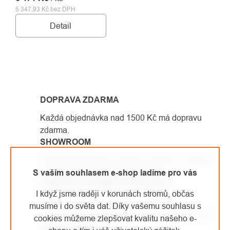
5 347,93 Kč bez DPH
Detail
OVLÁDACÍ
PRVKY
DOPRAVA ZDARMA
VÝPISU
Každá objednávka nad 1500 Kč má dopravu
zdarma.
SHOWROOM
Kamenná prodejna v Kolíně, ve které si můžete
vyzkoušet vybavení na vlastní kůži.
S vaším souhlasem e-shop ladíme pro vás
SAMI PRACUJEME VE VÝŠKÁCH
I když jsme raději v korunách stromů, občas
Od roku 2007 se věnujeme arboristice
musíme i do světa dat. Díky vašemu souhlasu s
a výškovým pracím. Vybavení, které prodáváme,
cookies můžeme zlepšovat kvalitu našeho e-
sami používáme.