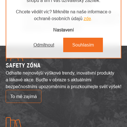
shopu a tím i váš uživatelský zážitek.
JEDNODUCHÉ VRÁCENÍ ZBOŽÍ
Chcete vědět víc? Mrkněte na naše informace o
Vaše spokojenost je pro nás prioritou číslo jedna,
ochraně osobních údajů
zde
.
a proto se případné reklamace snažíme vyřídit co
nejrychleji a s maximální péčí.
Nastavení
Odmítnout
Souhlasím
SAFETY ZÓNA
Odhalte nejnovější výškové trendy, inovativní produkty
a lákavé akce. Buďte v obraze s aktuálními
bezpečnostními upozorněními a prozkoumejte svět výšek!
To mě zajímá