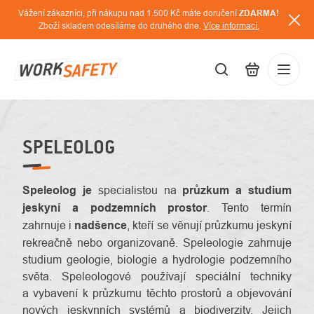
Přejít
Vážení zákazníci, při nákupu nad 1.500 Kč máte doručení
ZDARMA!
na
Zboží skladem odesíláme do druhého dne.
Více informací.
obsah
CZK
Přihláš
/
SPELEOLOG
Speleolog je
specialistou na
průzkum a studium
jeskyní a podzemních prostor
. Tento termín
zahrnuje i
nadšence
, kteří se věnují průzkumu jeskyní
rekreačně nebo organizovaně. Speleologie zahrnuje
studium geologie, biologie a hydrologie podzemního
světa. Speleologové používají speciální techniky
a vybavení k průzkumu těchto prostorů a objevování
nových jeskynních systémů a biodiverzity. Jejich