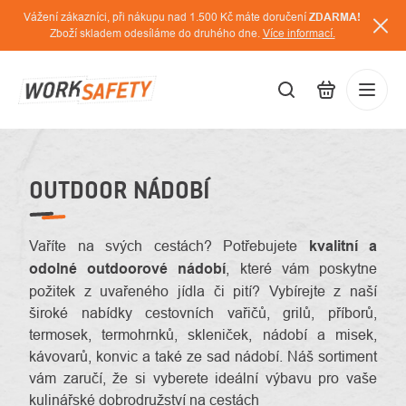
Přejít
Vážení zákazníci, při nákupu nad 1.500 Kč máte doručení
ZDARMA!
na
Zboží skladem odesíláme do druhého dne.
Více informací.
obsah
CZK
Přihláš
/
OUTDOOR NÁDOBÍ
Vaříte na svých cestách? Potřebujete
kvalitní a
odolné outdoorové nádobí
, které vám poskytne
požitek z uvařeného jídla či pití? Vybírejte z naší
široké nabídky cestovních vařičů, grilů, příborů,
termosek, termohrnků, skleniček, nádobí a misek,
kávovarů, konvic a také ze sad nádobí. Náš sortiment
vám zaručí, že si vyberete ideální výbavu pro vaše
kulinářské dobrodružství na cestách