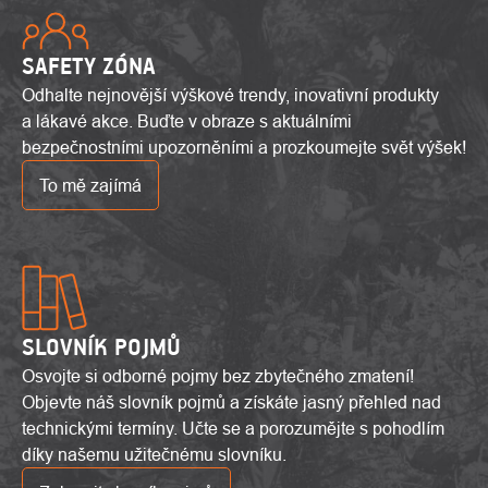
SAFETY ZÓNA
Odhalte nejnovější výškové trendy, inovativní produkty
a lákavé akce. Buďte v obraze s aktuálními
bezpečnostními upozorněními a prozkoumejte svět výšek!
To mě zajímá
SLOVNÍK POJMŮ
Osvojte si odborné pojmy bez zbytečného zmatení!
Objevte náš slovník pojmů a získáte jasný přehled nad
technickými termíny. Učte se a porozumějte s pohodlím
díky našemu užitečnému slovníku.