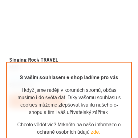
Singing Rock TRAVEL
MUG
S vaším souhlasem e-shop ladíme pro vás
Na objednávku
531 Kč
/ ks
I když jsme raději v korunách stromů, občas
438,84 Kč bez DPH
musíme i do světa dat. Díky vašemu souhlasu s
Do košíku
cookies můžeme zlepšovat kvalitu našeho e-
shopu a tím i váš uživatelský zážitek.
Chcete vědět víc? Mrkněte na naše informace o
OVLÁDACÍ
ochraně osobních údajů
zde
.