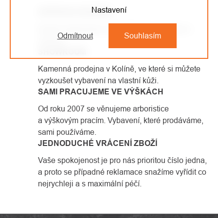
PRVKY
Nastavení
DOPRAVA ZDARMA
VÝPISU
Každá objednávka nad 1500 Kč má dopravu
Odmítnout
Souhlasím
zdarma.
SHOWROOM
Kamenná prodejna v Kolíně, ve které si můžete
vyzkoušet vybavení na vlastní kůži.
SAMI PRACUJEME VE VÝŠKÁCH
Od roku 2007 se věnujeme arboristice
a výškovým pracím. Vybavení, které prodáváme,
sami používáme.
JEDNODUCHÉ VRÁCENÍ ZBOŽÍ
Vaše spokojenost je pro nás prioritou číslo jedna,
a proto se případné reklamace snažíme vyřídit co
nejrychleji a s maximální péčí.