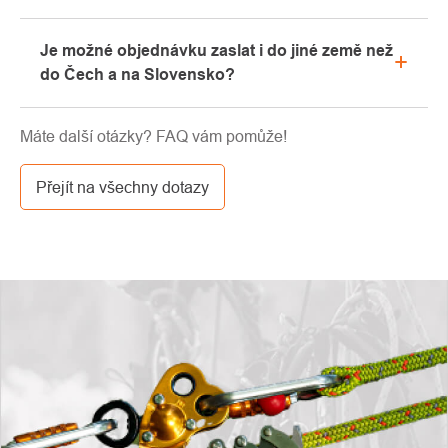
showroomu.
Prosíme, nejprve projděte v emailové schránce
Je možné objednávku zaslat i do jiné země než
záložku „hromadné“ nebo „SPAM“, velice často zde
do Čech a na Slovensko?
email s kódem končí. Pokud jste i přesto svůj
slevový kód nenalezli, kontaktujte nás na
Ano, zásilku je možné poslat takřka kamkoliv skrze
info@pavouci.cz
Máte další otázky? FAQ vám pomůže!
GLS. Cena této dopravy je dle kalkulace od
dopravce.
Přejít na všechny dotazy