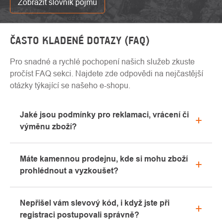
Zobrazit slovník pojmů
ČASTO KLADENÉ DOTAZY (FAQ)
Pro snadné a rychlé pochopení našich služeb zkuste
pročíst FAQ sekci. Najdete zde odpovědi na nejčastější
otázky týkající se našeho e-shopu.
Jaké jsou podmínky pro reklamaci, vrácení či
výměnu zboží?
Veškeré informace ohledně reklamací naleznete
Máte kamennou prodejnu, kde si mohu zboží
v sekci "Vše o nákupu" nebo nás kontaktujte
prohlédnout a vyzkoušet?
emailem či telefonicky.
Ano, naše kamenná prodejna se nachází v Kolíně.
Nepřišel vám slevový kód, i když jste při
Rádi vám zde poradíme s výběrem vhodného
registraci postupovali správně?
vybavení, které si můžete vyzkoušet přímo v našem