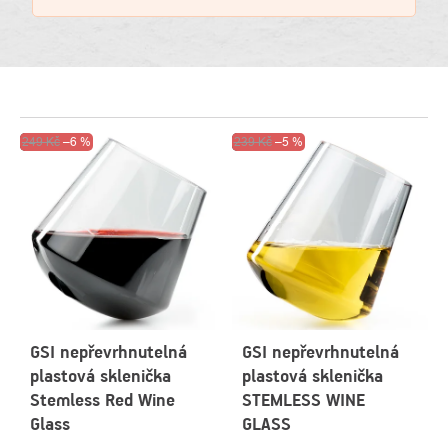
VÝPIS
Výprodej
249 Kč
–6 %
Výprodej
239 Kč
–5 %
PRODUKTŮ
GSI nepřevrhnutelná
GSI nepřevrhnutelná
plastová sklenička
plastová sklenička
Stemless Red Wine
STEMLESS WINE
Glass
GLASS