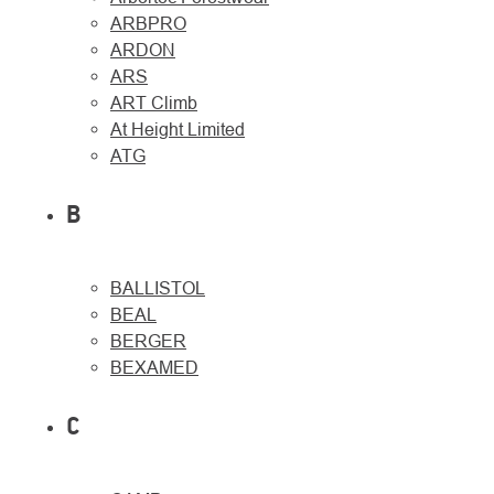
ARBPRO
ARDON
ARS
ART Climb
At Height Limited
ATG
B
BALLISTOL
O
Kontakty
nás
BEAL
BERGER
BEXAMED
C