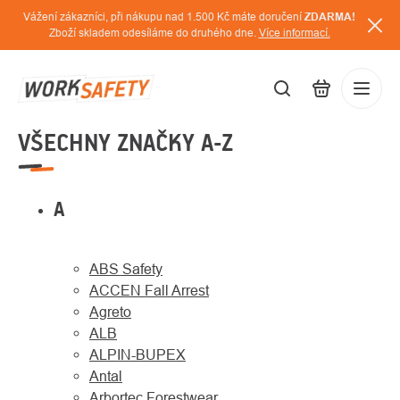
Přejít
Vážení zákazníci, při nákupu nad 1.500 Kč máte doručení
ZDARMA!
na
Zboží skladem odesíláme do druhého dne.
Více informací.
obsah
VŠECHNY ZNAČKY A-Z
CZK
Přihláš
/
A
ABS Safety
ACCEN Fall Arrest
Agreto
ALB
ALPIN-BUPEX
Antal
Arbortec Forestwear