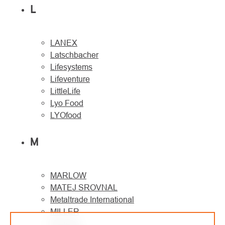
L
LANEX
Latschbacher
Lifesystems
Lifeventure
LittleLife
Lyo Food
LYOfood
M
MARLOW
MATEJ SROVNAL
Metaltrade International
MILLER
Montane