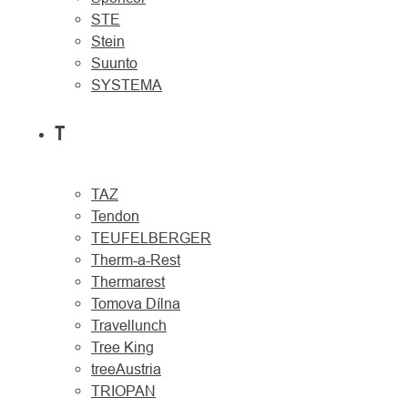
STE
Stein
Suunto
SYSTEMA
T
TAZ
Tendon
TEUFELBERGER
Therm-a-Rest
Thermarest
Tomova Dílna
Travellunch
Tree King
treeAustria
TRIOPAN