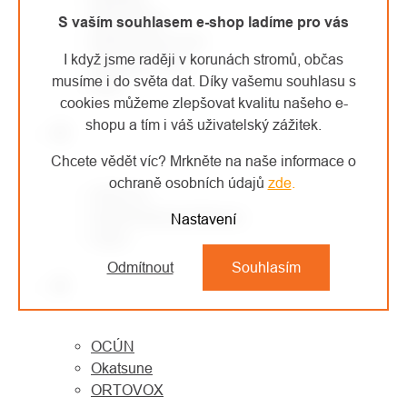
MONTURA
S vaším souhlasem e-shop ladíme pro vás
MORAVIA PLAST
I když jsme raději v korunách stromů, občas
Mountain Paws
musíme i do světa dat. Díky vašemu souhlasu s
MSR
cookies můžeme zlepšovat kvalitu našeho e-
shopu a tím i váš uživatelský zážitek.
N
Chcete vědět víc? Mrkněte na naše informace o
ochraně osobních údajů
zde
.
NESTLE
North American Rescue
Nastavení
Notch
Odmítnout
Souhlasím
O
OCÚN
Okatsune
ORTOVOX