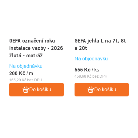
GEFA označení roku
GEFA jehla L na 7t, 8t
instalace vazby - 2026
a 20t
žlutá - metráž
Na objednávku
Na objednávku
555 Kč
/ ks
200 Kč
/ m
458,68 Kč bez DPH
165,29 Kč bez DPH
Do košíku
Do košíku