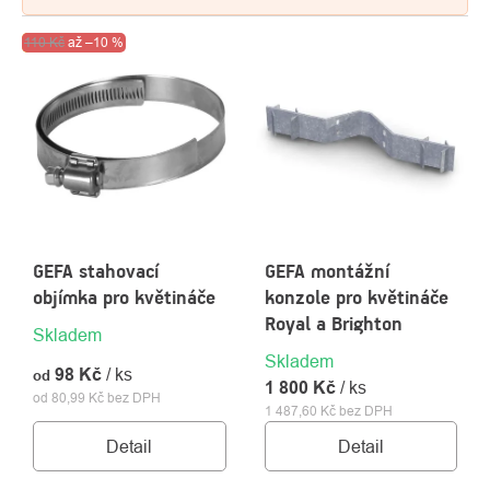
VÝPIS
Akce
110 Kč
Výprodej
až
–10 %
PRODUKTŮ
GEFA stahovací
GEFA montážní
O
Kontakty
objímka pro květináče
konzole pro květináče
nás
Royal a Brighton
Skladem
Skladem
98 Kč
/ ks
od
1 800 Kč
/ ks
od 80,99 Kč bez DPH
1 487,60 Kč bez DPH
Detail
Detail