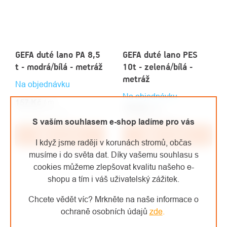
GEFA duté lano PA 8,5
GEFA duté lano PES
t - modrá/bílá - metráž
10t - zelená/bílá -
metráž
Na objednávku
Na objednávku
157 Kč
/ m
179 Kč
/ m
129,75 Kč bez DPH
147,93 Kč bez DPH
S vaším souhlasem e-shop ladíme pro vás
Do košíku
Do košíku
I když jsme raději v korunách stromů, občas
musíme i do světa dat. Díky vašemu souhlasu s
cookies můžeme zlepšovat kvalitu našeho e-
shopu a tím i váš uživatelský zážitek.
Chcete vědět víc? Mrkněte na naše informace o
ochraně osobních údajů
zde
.