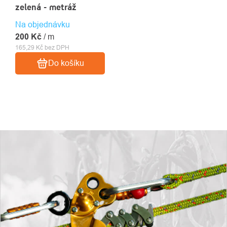
zelená - metráž
Na objednávku
200 Kč
/ m
165,29 Kč bez DPH
Do košíku
OVLÁDACÍ
PRVKY
VÝPISU