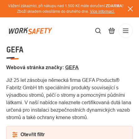
Přejít
Vážení zákazníci, při nákupu nad 1.500 Kč máte doručení
ZDARMA!
na
Zboží skladem odesíláme do druhého dne.
Více informací.
obsah
GEFA
CZK
Přihláš
/
Webová stránka značky:
GEFA
Již 25 let zásobuje německá firma GEFA Products®
Fabritz GmbH trh speciálními produkty související s
výsadbou stromů, péčí o stromy a pomocnými půdními
látkami. V naší nabídce naleznete certifikovaná dutá lana
určená pro instalaci bezpečnostních dynamických vazeb
stromů a také ochrany kmene stromů.
Otevřít filtr