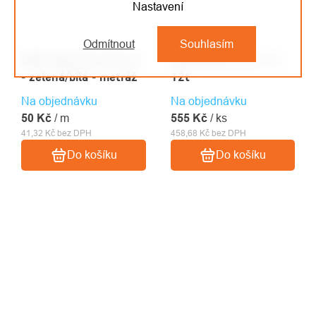
Nastavení
Odmítnout
Souhlasím
GEFA duté lano PES 2t
GEFA jehla M na 4t a
- zelená/bílá - metráž
12t
Na objednávku
Na objednávku
50 Kč
/ m
555 Kč
/ ks
41,32 Kč bez DPH
458,68 Kč bez DPH
Do košíku
Do košíku