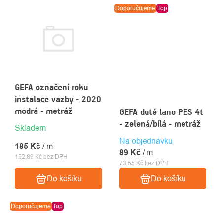
Doporučujeme
Top
GEFA označení roku
instalace vazby - 2020
modrá - metráž
GEFA duté lano PES 4t
- zelená/bílá - metráž
Skladem
Na objednávku
185 Kč
/ m
89 Kč
/ m
152,89 Kč bez DPH
73,55 Kč bez DPH
Do košíku
Do košíku
Doporučujeme
Top