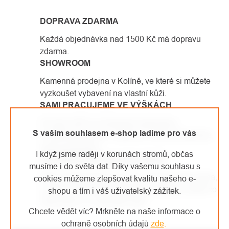
PRVKY
DOPRAVA ZDARMA
VÝPISU
Každá objednávka nad 1500 Kč má dopravu
zdarma.
SHOWROOM
Kamenná prodejna v Kolíně, ve které si můžete
vyzkoušet vybavení na vlastní kůži.
SAMI PRACUJEME VE VÝŠKÁCH
Od roku 2007 se věnujeme arboristice
S vaším souhlasem e-shop ladíme pro vás
a výškovým pracím. Vybavení, které prodáváme,
sami používáme.
I když jsme raději v korunách stromů, občas
JEDNODUCHÉ VRÁCENÍ ZBOŽÍ
musíme i do světa dat. Díky vašemu souhlasu s
Vaše spokojenost je pro nás prioritou číslo jedna,
cookies můžeme zlepšovat kvalitu našeho e-
a proto se případné reklamace snažíme vyřídit co
shopu a tím i váš uživatelský zážitek.
nejrychleji a s maximální péčí.
Chcete vědět víc? Mrkněte na naše informace o
ochraně osobních údajů
zde
.