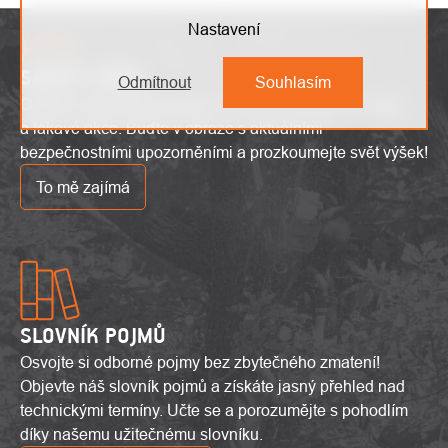
Nastavení
SAFETY ZÓNA
Odmítnout
Souhlasím
Odhalte nejnovější výškové trendy, inovativní produkty
a lákavé akce. Buďte v obraze s aktuálními
bezpečnostními upozorněními a prozkoumejte svět výšek!
To mě zajímá
SLOVNÍK POJMŮ
Osvojte si odborné pojmy bez zbytečného zmatení!
Objevte náš slovník pojmů a získáte jasný přehled nad
technickými termíny. Učte se a porozumějte s pohodlím
díky našemu užitečnému slovníku.