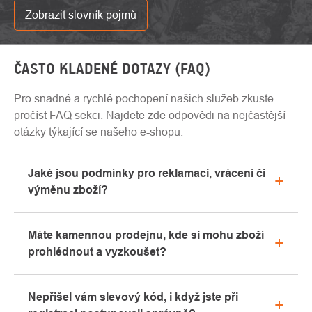
Zobrazit slovník pojmů
ČASTO KLADENÉ DOTAZY (FAQ)
Pro snadné a rychlé pochopení našich služeb zkuste
pročíst FAQ sekci. Najdete zde odpovědi na nejčastější
otázky týkající se našeho e-shopu.
Jaké jsou podmínky pro reklamaci, vrácení či
výměnu zboží?
Veškeré informace ohledně reklamací naleznete
Máte kamennou prodejnu, kde si mohu zboží
v sekci "Vše o nákupu" nebo nás kontaktujte
prohlédnout a vyzkoušet?
emailem či telefonicky.
Ano, naše kamenná prodejna se nachází v Kolíně.
Nepřišel vám slevový kód, i když jste při
Rádi vám zde poradíme s výběrem vhodného