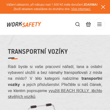
Přejít
Vážení zákazníci, při nákupu nad 1.500 Kč máte doručení
ZDARMA!
na
Zboží skladem odesíláme do druhého dne.
Více informací.
obsah
CZK
Přihláš
/
TRANSPORTNÍ VOZÍKY
Rádi byste si vaše pracovní nářadí, lana a ostatní
vybavení uložili a bez námahy transportovali z místa
na místo? V této kategorii nabízíme
transportní
vozíky
a jejich příslušenství. Přečtěte si náš článek,
ve kterém popisujeme
využití BEACH ROLLY ,těchto
skvělých vozíků
.