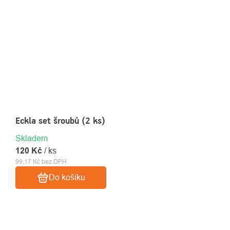
Eckla set šroubů (2 ks)
Skladem
120 Kč
/ ks
99,17 Kč bez DPH
Do košíku
OVLÁDACÍ