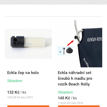
VÝPIS
PRODUKTŮ
Eckla čep na kolo
Eckla náhradní set
šroubů k madlu pro
Skladem
vozík Beach Rolly
132 Kč
/ ks
Skladem
109,09 Kč bez DPH
145 Kč
/ ks
119,83 Kč bez DPH