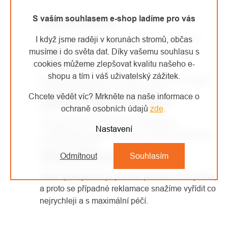
PRVKY
S vaším souhlasem e-shop ladíme pro vás
DOPRAVA ZDARMA
VÝPISU
Každá objednávka nad 1500 Kč má dopravu
I když jsme raději v korunách stromů, občas
zdarma.
musíme i do světa dat. Díky vašemu souhlasu s
SHOWROOM
cookies můžeme zlepšovat kvalitu našeho e-
shopu a tím i váš uživatelský zážitek.
Kamenná prodejna v Kolíně, ve které si můžete
vyzkoušet vybavení na vlastní kůži.
Chcete vědět víc? Mrkněte na naše informace o
SAMI PRACUJEME VE VÝŠKÁCH
ochraně osobních údajů
zde
.
Od roku 2007 se věnujeme arboristice
Nastavení
a výškovým pracím. Vybavení, které prodáváme,
sami používáme.
Odmítnout
Souhlasím
JEDNODUCHÉ VRÁCENÍ ZBOŽÍ
Vaše spokojenost je pro nás prioritou číslo jedna,
a proto se případné reklamace snažíme vyřídit co
nejrychleji a s maximální péčí.