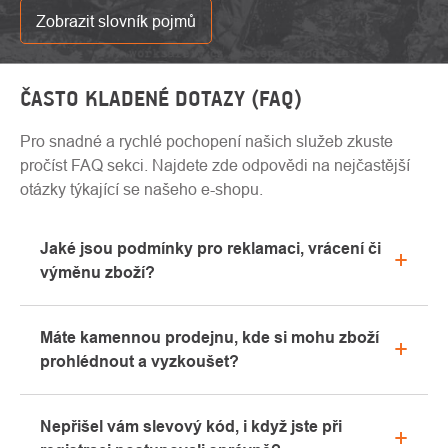
Zobrazit slovník pojmů
ČASTO KLADENÉ DOTAZY (FAQ)
Pro snadné a rychlé pochopení našich služeb zkuste
pročíst FAQ sekci. Najdete zde odpovědi na nejčastější
otázky týkající se našeho e-shopu.
Jaké jsou podmínky pro reklamaci, vrácení či
výměnu zboží?
Veškeré informace ohledně reklamací naleznete
Máte kamennou prodejnu, kde si mohu zboží
v sekci "Vše o nákupu" nebo nás kontaktujte
prohlédnout a vyzkoušet?
emailem či telefonicky.
Ano, naše kamenná prodejna se nachází v Kolíně.
Nepřišel vám slevový kód, i když jste při
Rádi vám zde poradíme s výběrem vhodného