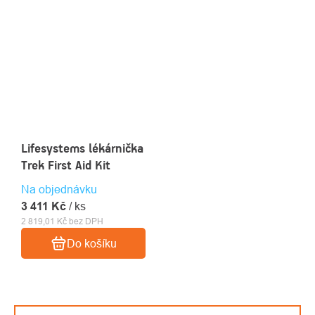
Lifesystems lékárnička
Trek First Aid Kit
Na objednávku
3 411 Kč
/ ks
2 819,01 Kč bez DPH
Do košíku
OVLÁDACÍ