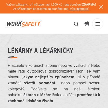
Přejít
Vážení zákazníci, při nákupu nad 1.500 Kč máte doručení
ZDARMA!
na
Zboží skladem odesíláme do druhého dne.
Více informací.
obsah
CZK
Přihláš
/
LÉKÁRNY A LÉKÁRNIČKY
Pracujete v korunách stromů nebo ve výškách? Nebo
máte rádi outdoorová dobrodružství? Honí se vám
hlavou,
jakým nejlepším způsobem
si v případě
zranění
ošetřit poranění
nebo pomoci svému
kolegovi? Podívejte se na naši širokou
nabídku
lékáren
a
lékárniček
a dalších
prostředků k
záchraně lidského života
.