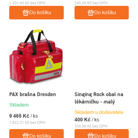
1 331,40 Kč bez DPH
245,45 Kč bez DPH
Do košíku
Do košíku
PAX brašna Dresden
Singing Rock obal na
lékárničku - malý
Skladem
Skladem u dodavatele
9 465 Kč
/ ks
400 Kč
/ ks
7 822,31 Kč bez DPH
330,58 Kč bez DPH
Do košíku
Do košíku