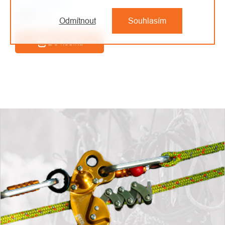
Na objednávku
35 Kč
/ ks
Odmítnout
Souhlasím
28,93 Kč bez DPH
Do košíku
OVLÁDACÍ
PRVKY
VÝPISU