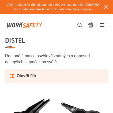
Přejít
Vážení zákazníci, při nákupu nad 1.500 Kč máte doručení
ZDARMA!
na
Zboží skladem odesíláme do druhého dne.
Více informací.
obsah
DISTEL
CZK
Přihláš
/
Rodinná firma celosvětově známých a doposud
nejlepších stupaček na světě.
Otevřít filtr
VÝPIS
PRODUKTŮ