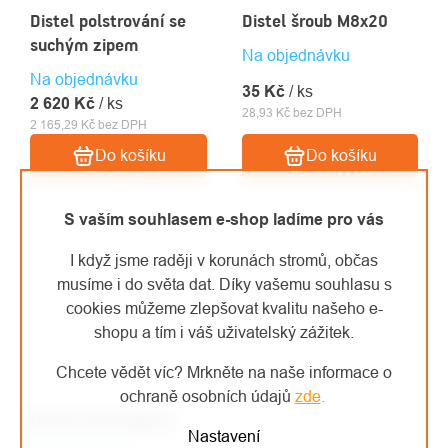
Distel polstrování se
Distel šroub M8x20
suchým zipem
Na objednávku
Na objednávku
35 Kč
/ ks
2 620 Kč
/ ks
28,93 Kč bez DPH
2 165,29 Kč bez DPH
Do košíku
Do košíku
S vaším souhlasem e-shop ladíme pro vás
I když jsme raději v korunách stromů, občas
musíme i do světa dat. Díky vašemu souhlasu s
cookies můžeme zlepšovat kvalitu našeho e-
shopu a tím i váš uživatelský zážitek.
Chcete vědět víc? Mrkněte na naše informace o
ochraně osobních údajů
zde
.
Distel šroub M8x25
Nastavení