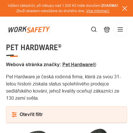
Přejít
Vážení zákazníci, při nákupu nad 1.500 Kč máte doručení
ZDARMA!
na
Zboží skladem odesíláme do druhého dne.
Více informací.
obsah
PET HARDWARE®
CZK
Přihláš
/
Webová stránka značky:
Pet Hardware®
Pet Hardware je česká rodinná firma, která za svou 31-
letou historii získala status spolehlivého prodejce
sedlářského kování, jehož kvality oceňují zákazníci ze
130 zemí světa.
Otevřít filtr
VÝPIS