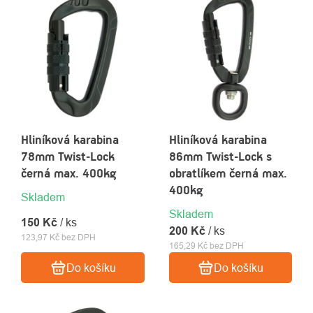
PRODUKTŮ
Hliníková karabina
Hliníková karabina
78mm Twist-Lock
86mm Twist-Lock s
černá max. 400kg
obratlíkem černá max.
O
Kontakty
400kg
nás
Skladem
Skladem
150 Kč
/ ks
200 Kč
/ ks
123,97 Kč bez DPH
165,29 Kč bez DPH
Do košíku
Do košíku