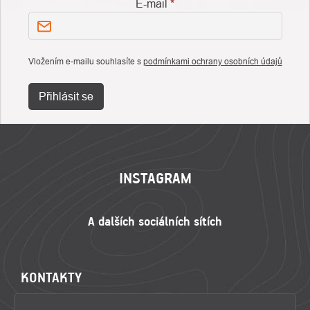
E-mail
Vložením e-mailu souhlasíte s
podmínkami ochrany osobních údajů
Přihlásit se
ZÁPATÍ
INSTAGRAM
KONTAKTY