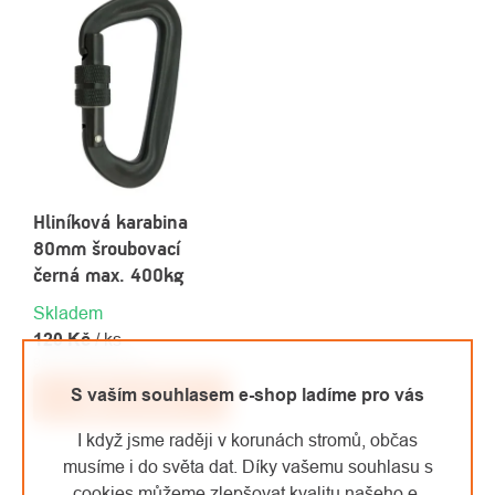
Hliníková karabina
80mm šroubovací
černá max. 400kg
Skladem
120 Kč
/ ks
99,17 Kč bez DPH
S vaším souhlasem e-shop ladíme pro vás
Do košíku
I když jsme raději v korunách stromů, občas
musíme i do světa dat. Díky vašemu souhlasu s
cookies můžeme zlepšovat kvalitu našeho e-