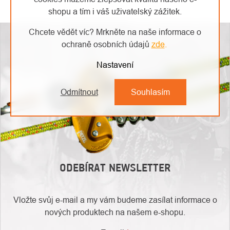
OVLÁDACÍ
shopu a tím i váš uživatelský zážitek.
PRVKY
VÝPISU
Chcete vědět víc? Mrkněte na naše informace o
ochraně osobních údajů
zde
.
Nastavení
Odmítnout
Souhlasím
ODEBÍRAT NEWSLETTER
Vložte svůj e-mail a my vám budeme zasílat informace o
nových produktech na našem e-shopu.