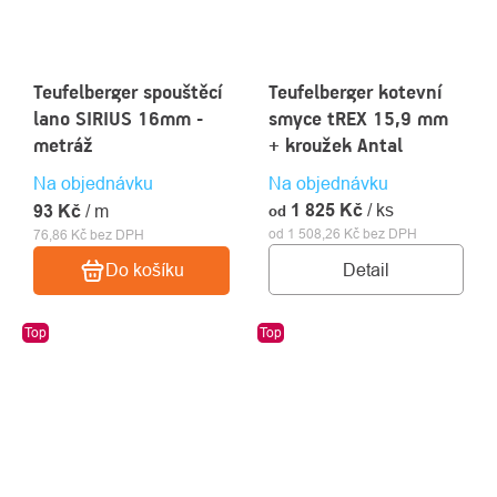
Teufelberger spouštěcí
Teufelberger kotevní
lano SIRIUS 16mm -
smyce tREX 15,9 mm
metráž
+ kroužek Antal
Na objednávku
Na objednávku
1 825 Kč
/ ks
93 Kč
/ m
od
od 1 508,26 Kč bez DPH
76,86 Kč bez DPH
Detail
Do košíku
Top
Top