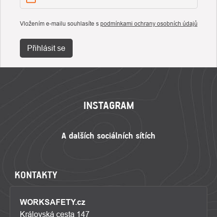
Vložením e-mailu souhlasíte s
podmínkami ochrany osobních údajů
Přihlásit se
ZÁPATÍ
INSTAGRAM
KONTAKTY
WORKSAFETY.cz
Královská cesta 147