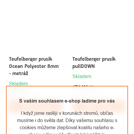
Teufelberger prusík
Teufelberger prusík
Ocean Polyester 8mm
pullDOWN
- metráž
Skladem
Skladem
471 Kč
/ ks
233 Kč
/ m
389,26 Kč bez DPH
192,56 Kč bez DPH
S vaším souhlasem e-shop ladíme pro vás
Do košíku
Do košíku
I když jsme raději v korunách stromů, občas
musíme i do světa dat. Díky vašemu souhlasu s
cookies můžeme zlepšovat kvalitu našeho e-