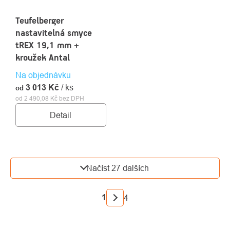
Teufelberger
nastavitelná smyce
tREX 19,1 mm +
kroužek Antal
Na objednávku
3 013 Kč
/ ks
od
od 2 490,08 Kč bez DPH
Detail
OVLÁDACÍ
Načíst 27 dalších
PRVKY
VÝPISU
STRÁNKOVÁNÍ
1
4