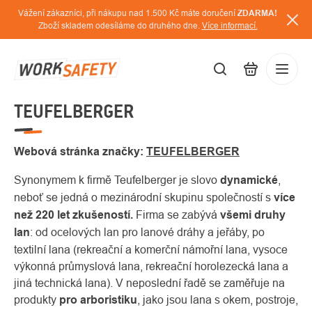
Přejít
Vážení zákazníci, při nákupu nad 1.500 Kč máte doručení
ZDARMA!
na
Zboží skladem odesíláme do druhého dne.
Více informací.
obsah
TEUFELBERGER
CZK
Přihláš
/
Webová stránka značky:
TEUFELBERGER
Synonymem k firmě Teufelberger je slovo
dynamické
,
neboť se jedná o mezinárodní skupinu společností s
více
než 220 let zkušeností.
Firma se zabývá
všemi druhy
lan
: od ocelových lan pro lanové dráhy a jeřáby, po
textilní lana (rekreační a komerční námořní lana, vysoce
výkonná průmyslová lana, rekreační horolezecká lana a
jiná technická lana). V neposlední řadě se zaměřuje na
produkty
pro arboristiku
, jako jsou lana s okem, postroje,