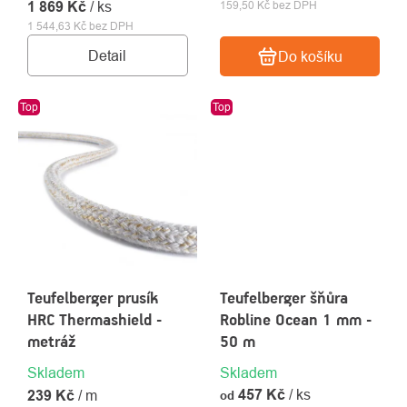
1 869 Kč
/ ks
159,50 Kč bez DPH
1 544,63 Kč bez DPH
Detail
Do košíku
Top
Top
Teufelberger prusík
Teufelberger šňůra
HRC Thermashield -
Robline Ocean 1 mm -
metráž
50 m
Skladem
Skladem
457 Kč
/ ks
239 Kč
/ m
od