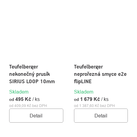
Teufelberger
Teufelberger
nekonečný prusík
neprořezná smyce e2e
SIRIUS LOOP 10mm
flipLINE
Skladem
Skladem
495 Kč
/ ks
1 679 Kč
/ ks
od
od
od 409,09 Kč bez DPH
od 1 387,60 Kč bez DPH
Detail
Detail