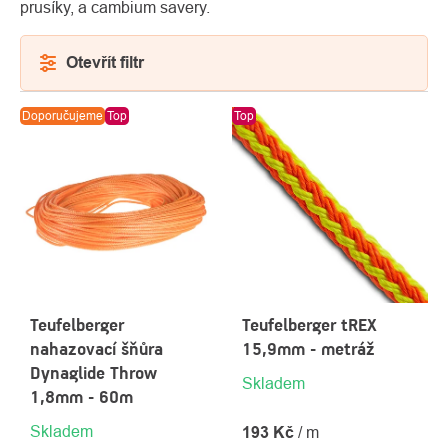
prusíky, a cambium savery.
Otevřít filtr
VÝPIS
Doporučujeme
Top
Top
PRODUKTŮ
O
Kontakty
nás
Teufelberger
Teufelberger tREX
nahazovací šňůra
15,9mm - metráž
Dynaglide Throw
Skladem
1,8mm - 60m
Skladem
193 Kč
/ m