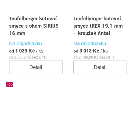
Teufelberger kotevní
Teufelberger kotevní
smyce s okem SIRIUS
smyce tREX 19,1 mm
16 mm
+ kroužek Antal
Na objednávku
Na objednávku
1 039 Kč
/ ks
3 013 Kč
/ ks
od
od
od 858,68 Kč bez DPH
od 2 490,08 Kč bez DPH
Detail
Detail
Top