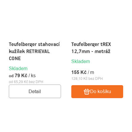
Teufelberger stahovací
Teufelberger tREX
kužílek RETRIEVAL
12,7mm - metráž
CONE
Skladem
Skladem
155 Kč
/ m
79 Kč
/ ks
od
128,10 Kč bez DPH
od 65,29 Kč bez DPH
Detail
Do košíku