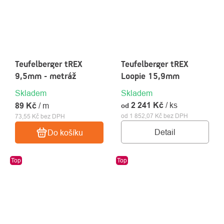
Teufelberger tREX
Teufelberger tREX
9,5mm - metráž
Loopie 15,9mm
Skladem
Skladem
2 241 Kč
/ ks
89 Kč
/ m
od
od 1 852,07 Kč bez DPH
73,55 Kč bez DPH
Detail
Do košíku
Top
Top