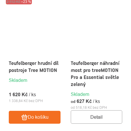
Akce
2 112 Kč
Výprodej
–23 %
Teufelberger hrudní díl
Teufelberger náhradní
postroje Tree MOTION
most pro treeMOTION
Pro a Essential světle
Skladem
zelený
Skladem
1 620 Kč
/ ks
1 338,84 Kč bez DPH
627 Kč
/ ks
od
od 518,18 Kč bez DPH
Detail
Do košíku