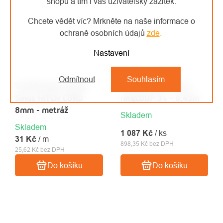
shopu a tím i váš uživatelský zážitek.
Chcete vědět víc? Mrkněte na naše informace o
ochraně osobních údajů
zde
.
Nastavení
Odmítnout
Souhlasím
Teufelberger prusík
Teufelberger Sirius
Sirius HITCH CORD
ringLOOP 34 - 0,43m
8mm - metráž
Skladem
Skladem
1 087 Kč
/ ks
31 Kč
/ m
898,35 Kč bez DPH
25,62 Kč bez DPH
Do košíku
Do košíku