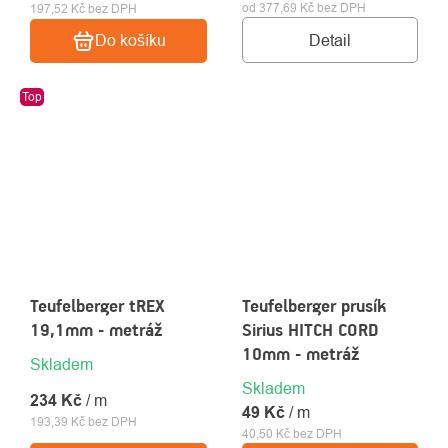
od 377,69 Kč bez DPH
197,52 Kč bez DPH
Detail
Do košíku
Top
Teufelberger tREX
Teufelberger prusík
19,1mm - metráž
Sirius HITCH CORD
10mm - metráž
Skladem
Skladem
234 Kč
/ m
49 Kč
/ m
193,39 Kč bez DPH
40,50 Kč bez DPH