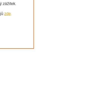
 zážitek.
ajů
zde
.