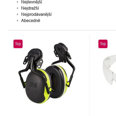
Nejlevnější
PRODUKTŮ
Nejdražší
Nejprodávanější
Abecedně
VÝPIS
Top
Top
PRODUKTŮ