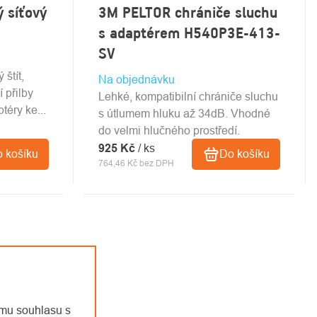
 síťový
3M PELTOR chrániče sluchu
s adaptérem H540P3E-413-
SV
štít,
Na objednávku
 přilby
Lehké, kompatibilní chrániče sluchu
téry ke...
s útlumem hluku až 34dB. Vhodné
do velmi hlučného prostředí.
925 Kč
/ ks
 košíku
Do košíku
764,46 Kč bez DPH
emu souhlasu s