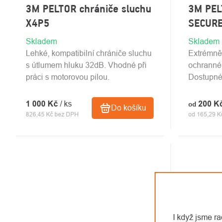
3M PELTOR chrániče sluchu
3M PEL
X4P5
SECURE
Skladem
Skladem
Lehké, kompatibilní chrániče sluchu
Extrémně
s útlumem hluku 32dB. Vhodné při
ochranné 
práci s motorovou pilou.
Dostupné 
1 000 Kč
/ ks
200 K
od
Do košíku
826,45 Kč bez DPH
od 165,29 K
I když jsme r