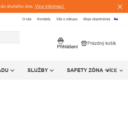
 do druhého dne.
Více informací.
O nás
Kontakty
Vše o nákupu
Moje objednávka
Prázdný košík
Nákupní košík
Přihlášení
ÁDU
SLUŽBY
SAFETY ZÓNA
VÍCE