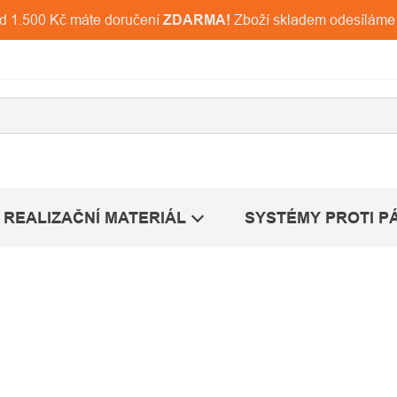
ad 1.500 Kč máte doručení
ZDARMA!
Zboží skladem odesíláme
REALIZAČNÍ MATERIÁL
SYSTÉMY PROTI P