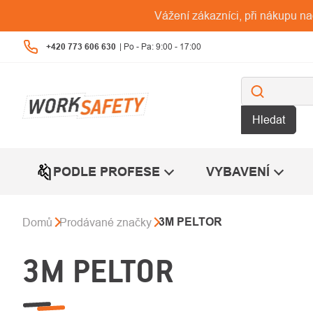
Přejít
Vážení zákazníci, při nákupu n
na
obsah
+420 773 606 630
Hledat
PODLE PROFESE
VYBAVENÍ
3M PELTOR
Domů
Prodávané značky
3M PELTOR