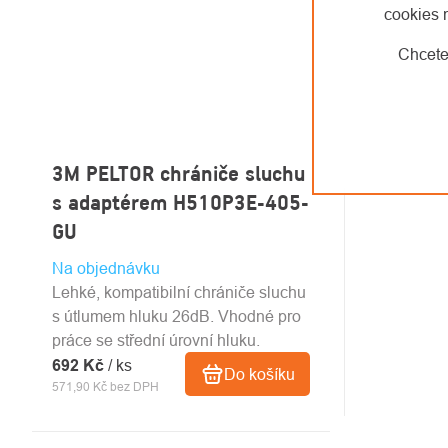
cookies 
Chcete
3M PELTOR chrániče sluchu
s adaptérem H510P3E-405-
GU
Na objednávku
Lehké, kompatibilní chrániče sluchu
s útlumem hluku 26dB. Vhodné pro
práce se střední úrovní hluku.
692 Kč
/ ks
Do košíku
571,90 Kč bez DPH