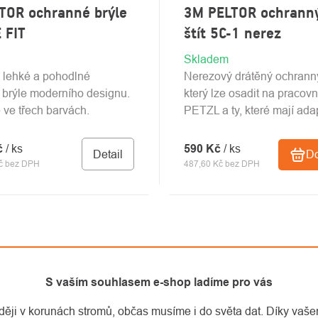
TOR ochranné brýle
3M PELTOR ochranný
 FIT
štít 5C-1 nerez
Skladem
 lehké a pohodlné
Nerezový drátěný ochranný 
brýle moderního designu.
který lze osadit na pracovní
ve třech barvách.
PETZL a ty, které mají adap
č
/ ks
590 Kč
/ ks
Detail
Do
č bez DPH
487,60 Kč bez DPH
S vaším souhlasem e-shop ladíme pro vás
aději v korunách stromů, občas musíme i do světa dat. Díky vaš