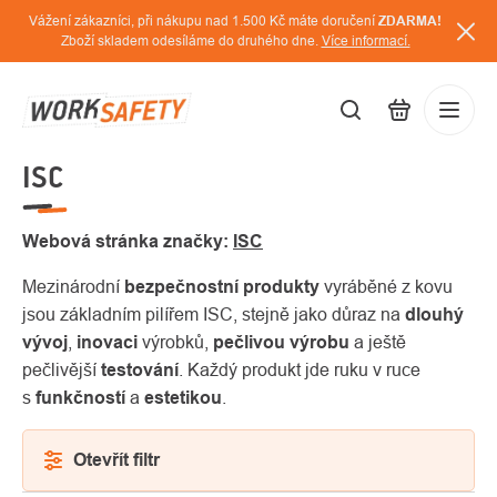
Přejít
Vážení zákazníci, při nákupu nad 1.500 Kč máte doručení
ZDARMA!
na
Zboží skladem odesíláme do druhého dne.
Více informací.
obsah
ISC
CZK
Přihláš
/
Webová stránka značky:
ISC
Mezinárodní
bezpečnostní produkty
vyráběné z kovu
jsou základním pilířem ISC, stejně jako důraz na
dlouhý
vývoj
,
inovaci
výrobků,
pečlivou výrobu
a ještě
pečlivější
testování
. Každý produkt jde ruku v ruce
s
funkčností
a
estetikou
.
Otevřít filtr