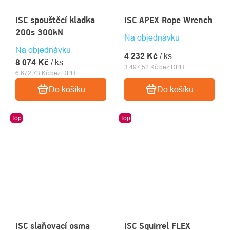
ISC spouštěcí kladka
ISC APEX Rope Wrench
200s 300kN
Na objednávku
Na objednávku
4 232 Kč
/ ks
8 074 Kč
/ ks
3 497,52 Kč bez DPH
6 672,73 Kč bez DPH
Do košíku
Do košíku
Top
Top
ISC slaňovací osma
ISC Squirrel FLEX