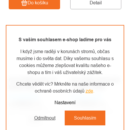
Detail
Do košíku
S vaším souhlasem e-shop ladíme pro vás
I když jsme raději v korunách stromů, občas
musíme i do světa dat. Díky vašemu souhlasu s
cookies můžeme zlepšovat kvalitu našeho e-
shopu a tím i váš uživatelský zážitek.
ISC D1PRO Escape Kit -
ISC D1PRO Tactical Kit
Chcete vědět víc? Mrkněte na naše informace o
Quadra Rope
- Escape 6 Rope
ochraně osobních údajů
zde
.
Na objednávku
Na objednávku
Nastavení
9 646 Kč
/ ks
16 622 Kč
/ ks
od
od
od 7 971,90 Kč bez DPH
od 13 737,19 Kč bez DPH
Odmítnout
Souhlasím
Detail
Detail