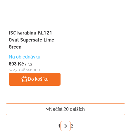
ISC karabina KL121
Oval Supersafe Lime
Green
Na objednávku
693 Kč
/ ks
572,73 Kč bez DPH
Do košíku
OVLÁDACÍ
Načíst 20 dalších
PRVKY
VÝPISU
STRÁNKOVÁNÍ
1
2