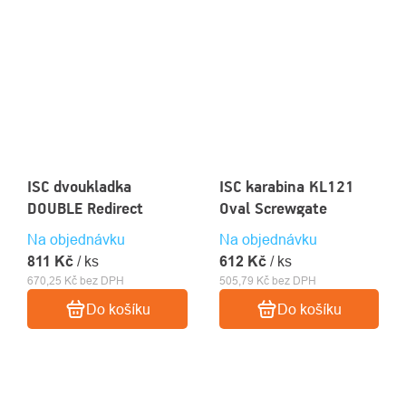
ISC dvoukladka
ISC karabina KL121
DOUBLE Redirect
Oval Screwgate
Na objednávku
Na objednávku
811 Kč
/ ks
612 Kč
/ ks
670,25 Kč bez DPH
505,79 Kč bez DPH
Do košíku
Do košíku