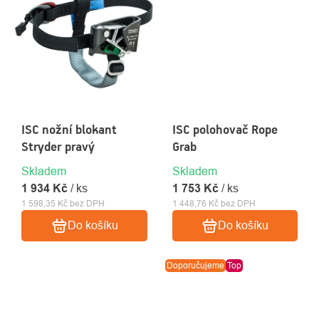
ISC nožní blokant
ISC polohovač Rope
Stryder pravý
Grab
Skladem
Skladem
1 934 Kč
/ ks
1 753 Kč
/ ks
1 598,35 Kč bez DPH
1 448,76 Kč bez DPH
Do košíku
Do košíku
Doporučujeme
Top