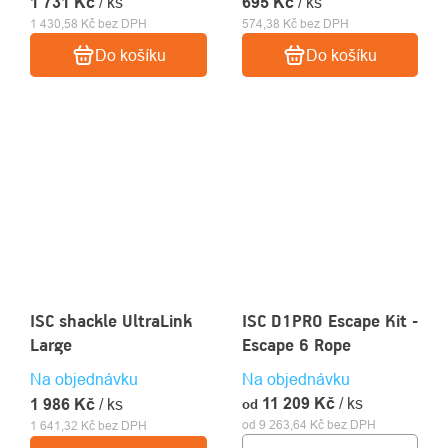
1 731 Kč
/ ks
695 Kč
/ ks
1 430,58 Kč bez DPH
574,38 Kč bez DPH
Do košíku
Do košíku
ISC shackle UltraLink
ISC D1PRO Escape Kit -
Large
Escape 6 Rope
Na objednávku
Na objednávku
11 209 Kč
/ ks
1 986 Kč
/ ks
od
od 9 263,64 Kč bez DPH
1 641,32 Kč bez DPH