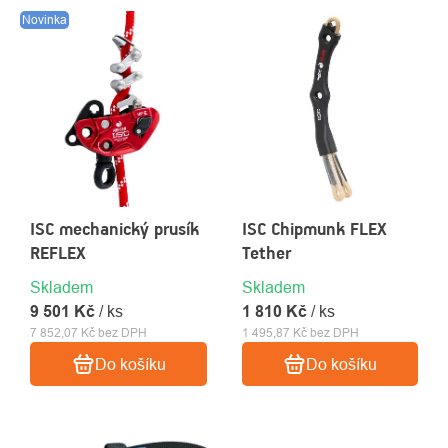
VÝPIS
Novinka
PRODUKTŮ
ISC mechanický prusík
ISC Chipmunk FLEX
REFLEX
Tether
O
Kontakty
nás
Skladem
Skladem
9 501 Kč
/ ks
1 810 Kč
/ ks
7 852,07 Kč bez DPH
1 495,87 Kč bez DPH
Do košíku
Do košíku