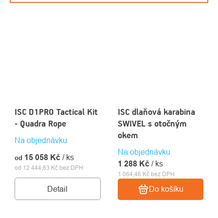
ISC D1PRO Tactical Kit
ISC dlaňová karabina
- Quadra Rope
SWIVEL s otočným
okem
Na objednávku
Na objednávku
15 058 Kč
/ ks
od
1 288 Kč
/ ks
od 12 444,63 Kč bez DPH
1 064,46 Kč bez DPH
Detail
Do košíku