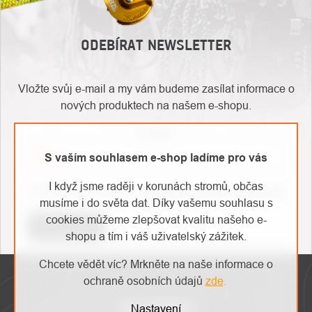
ODEBÍRAT NEWSLETTER
Vložte svůj e-mail a my vám budeme zasílat informace o
nových produktech na našem e-shopu.
E-mail
S vaším souhlasem e-shop ladíme pro vás
O
I když jsme raději v korunách stromů, občas
Kontakty
Vložením e-mailu souhlasíte s
podmínkami ochrany osobních údajů
nás
musíme i do světa dat. Díky vašemu souhlasu s
cookies můžeme zlepšovat kvalitu našeho e-
Přihlásit se
shopu a tím i váš uživatelský zážitek.
ZÁPATÍ
Chcete vědět víc? Mrkněte na naše informace o
ochraně osobních údajů
zde
.
INSTAGRAM
Nastavení