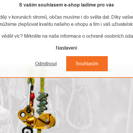
S vaším souhlasem e-shop ladíme pro vás
aději v korunách stromů, občas musíme i do světa dat. Díky vaš
můžeme zlepšovat kvalitu našeho e-shopu a tím i váš uživatelský
 vědět víc? Mrkněte na naše informace o ochraně osobních úd
Nastavení
Odmítnout
Souhlasím