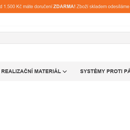
ad 1.500 Kč máte doručení
ZDARMA!
Zboží skladem odesíláme
REALIZAČNÍ MATERIÁL
SYSTÉMY PROTI P