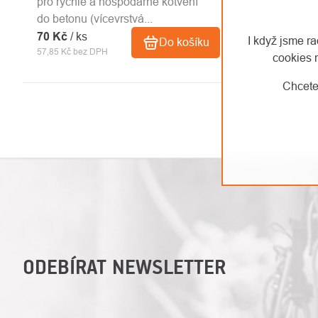
pro rychlé a hospodárné kotvení
do betonu (vícevrstvá...
70 Kč
/ ks
I když jsme r
Do košíku
57,85 Kč bez DPH
cookies 
Chcete
OVLÁDACÍ
PRVKY
VÝPISU
ODEBÍRAT NEWSLETTER