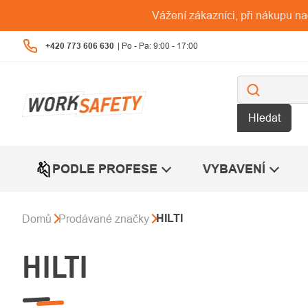
Přejít
Vážení zákazníci, při nákupu n
na
obsah
+420 773 606 630
Hledat
PODLE PROFESE
VYBAVENÍ
HILTI
Domů
Prodávané značky
HILTI