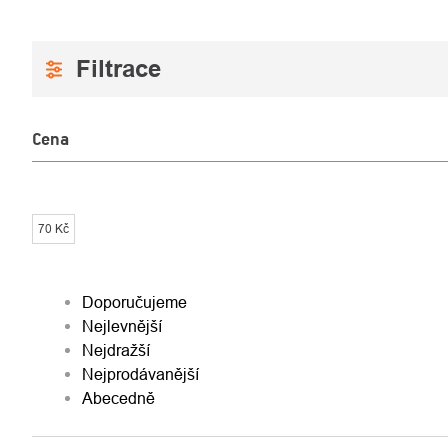
Cena
70
Kč
ŘAZENÍ
Doporučujeme
Nejlevnější
PRODUKTŮ
Nejdražší
Nejprodávanější
Abecedně