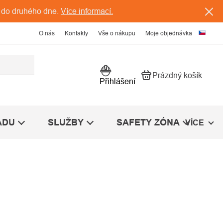
 do druhého dne.
Více informací.
O nás
Kontakty
Vše o nákupu
Moje objednávka
Prázdný košík
Nákupní košík
Přihlášení
ÁDU
SLUŽBY
SAFETY ZÓNA
VÍCE