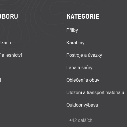
OBORU
KATEGORIE
Přilby
škách
Karabiny
 a lesnictví
Postroje a úvazky
Lana a šnůry
í
Oblečení a obuv
Uložení a transport materiálu
Outdoor výbava
+42 dalších