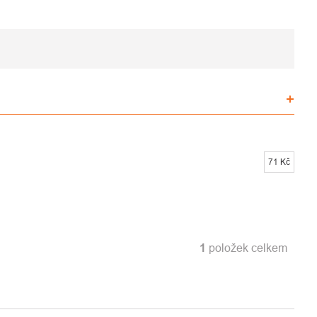
71
Kč
1
položek celkem