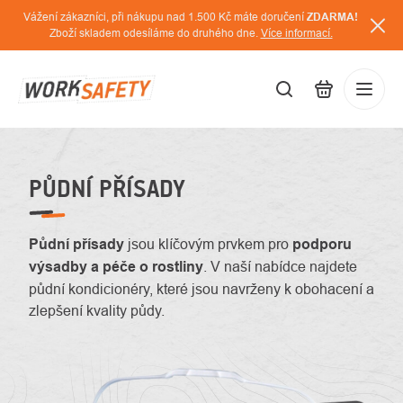
Přejít
Vážení zákazníci, při nákupu nad 1.500 Kč máte doručení
ZDARMA!
na
Zboží skladem odesíláme do druhého dne.
Více informací.
obsah
CZK
Přihláš
/
PŮDNÍ PŘÍSADY
Půdní přísady
jsou klíčovým prvkem pro
podporu
výsadby a péče o rostliny
. V naší nabídce najdete
půdní kondicionéry, které jsou navrženy k obohacení a
zlepšení kvality půdy.