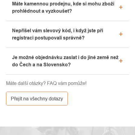
Máte kamennou prodejnu, kde si mohu zboží
v sekci "Vše o nákupu" nebo nás kontaktujte
prohlédnout a vyzkoušet?
emailem či telefonicky.
Ano, naše kamenná prodejna se nachází v Kolíně.
Nepřišel vám slevový kód, i když jste při
Rádi vám zde poradíme s výběrem vhodného
registraci postupovali správně?
vybavení, které si můžete vyzkoušet přímo v našem
showroomu.
Prosíme, nejprve projděte v emailové schránce
Je možné objednávku zaslat i do jiné země než
záložku „hromadné“ nebo „SPAM“, velice často zde
do Čech a na Slovensko?
email s kódem končí. Pokud jste i přesto svůj
slevový kód nenalezli, kontaktujte nás na
Ano, zásilku je možné poslat takřka kamkoliv skrze
info@pavouci.cz
Máte další otázky? FAQ vám pomůže!
GLS. Cena této dopravy je dle kalkulace od
dopravce.
Přejít na všechny dotazy