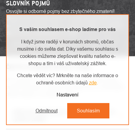
SLOVNÍK POJMŮ
Osvojte si odborné pojmy bez zbytečného zmatení!
Objevte náš slovník pojmů a získáte jasný přehled nad
technickými termíny. Učte se a porozumějte s pohodlím
S vaším souhlasem e-shop ladíme pro vás
díky našemu užitečnému slovníku.
I když jsme raději v korunách stromů, občas
Zobrazit slovník pojmů
musíme i do světa dat. Díky vašemu souhlasu s
cookies můžeme zlepšovat kvalitu našeho e-
shopu a tím i váš uživatelský zážitek.
ČASTO KLADENÉ DOTAZY (FAQ)
Chcete vědět víc? Mrkněte na naše informace o
Pro snadné a rychlé pochopení našich služeb zkuste
ochraně osobních údajů
zde
.
pročíst FAQ sekci. Najdete zde odpovědi na nejčastější
otázky týkající se našeho e-shopu.
Nastavení
Odmítnout
Souhlasím
Jaké jsou podmínky pro reklamaci, vrácení či
výměnu zboží?
Veškeré informace ohledně reklamací naleznete