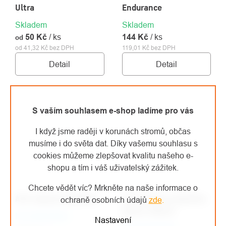
Ultra
Endurance
Skladem
Skladem
50 Kč
/ ks
144 Kč
/ ks
od
od 41,32 Kč bez DPH
119,01 Kč bez DPH
Detail
Detail
S vaším souhlasem e-shop ladíme pro vás
I když jsme raději v korunách stromů, občas
musíme i do světa dat. Díky vašemu souhlasu s
cookies můžeme zlepšovat kvalitu našeho e-
shopu a tím i váš uživatelský zážitek.
Chcete vědět víc? Mrkněte na naše informace o
ATG rukavice MaxiDex
ATG rukavice MaxiFlex
ochraně osobních údajů
zde
.
Active růžová
Na objednávku
Nastavení