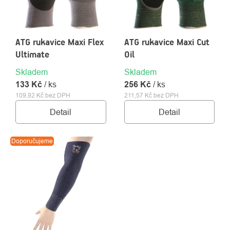
ATG rukavice Maxi Flex
ATG rukavice Maxi Cut
Ultimate
Oil
Skladem
Skladem
133 Kč
/ ks
256 Kč
/ ks
109,92 Kč bez DPH
211,57 Kč bez DPH
Detail
Detail
O
Kontakty
Doporučujeme
nás