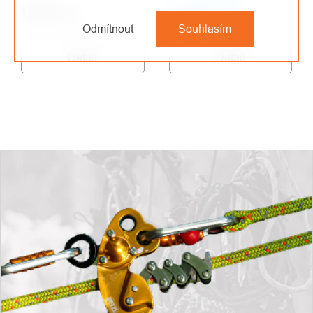
Na objednávku
121 Kč
/ ks
140 Kč
/ ks
100 Kč bez DPH
Odmítnout
Souhlasím
115,70 Kč bez DPH
Detail
Detail
OVLÁDACÍ
PRVKY
VÝPISU