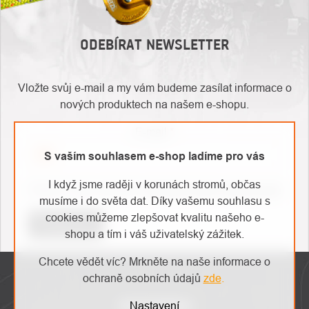
ODEBÍRAT NEWSLETTER
Vložte svůj e-mail a my vám budeme zasílat informace o
nových produktech na našem e-shopu.
E-mail
S vaším souhlasem e-shop ladíme pro vás
O
I když jsme raději v korunách stromů, občas
Kontakty
Vložením e-mailu souhlasíte s
podmínkami ochrany osobních údajů
nás
musíme i do světa dat. Díky vašemu souhlasu s
cookies můžeme zlepšovat kvalitu našeho e-
Přihlásit se
shopu a tím i váš uživatelský zážitek.
ZÁPATÍ
Chcete vědět víc? Mrkněte na naše informace o
ochraně osobních údajů
zde
.
INSTAGRAM
Nastavení