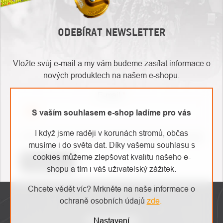
ODEBÍRAT NEWSLETTER
Vložte svůj e-mail a my vám budeme zasílat informace o
nových produktech na našem e-shopu.
E-mail
S vaším souhlasem e-shop ladíme pro vás
O
I když jsme raději v korunách stromů, občas
Kontakty
Vložením e-mailu souhlasíte s
podmínkami ochrany osobních údajů
nás
musíme i do světa dat. Díky vašemu souhlasu s
cookies můžeme zlepšovat kvalitu našeho e-
Přihlásit se
shopu a tím i váš uživatelský zážitek.
ZÁPATÍ
Chcete vědět víc? Mrkněte na naše informace o
ochraně osobních údajů
zde
.
INSTAGRAM
Nastavení