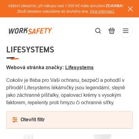
Přejít
Vážení zákazníci, při nákupu nad 1.500 Kč máte doručení
ZDARMA!
na
Zboží skladem odesíláme do druhého dne.
Více informací.
obsah
LIFESYSTEMS
CZK
Přihláš
/
Webová stránka značky:
Lifesystems
Cokoliv je třeba pro Vaši ochranu, bezpečí a pohodlí v
přírodě! Lifesystems lékárničky jsou legendární, stejně
jako záchranné píšťalky, opalovací krémy s vysokým
faktorem, repelenty proti hmyzu či ochranné síťky.
Otevřít filtr
VÝPIS