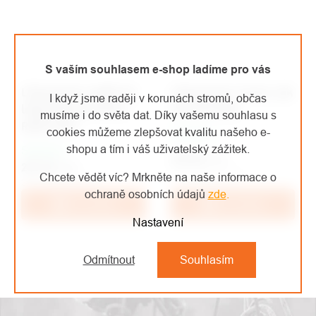
S vaším souhlasem e-shop ladíme pro vás
Lifesystems náplň do
Lifesystems termo vak
I když jsme raději v korunách stromů, občas
lékárničky Dressing
Thermal Bag
musíme i do světa dat. Díky vašemu souhlasu s
Refill Pack
cookies můžeme zlepšovat kvalitu našeho e-
Skladem
shopu a tím i váš uživatelský zážitek.
Skladem
270 Kč
/ ks
297 Kč
/ ks
223,14 Kč bez DPH
Chcete vědět víc? Mrkněte na naše informace o
245,45 Kč bez DPH
ochraně osobních údajů
zde
.
Do košíku
Do košíku
Nastavení
Odmítnout
Souhlasím
OVLÁDACÍ
PRVKY
VÝPISU