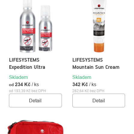
PRODUKTŮ
LIFESYSTEMS
LIFESYSTEMS
Expedition Ultra
Mountain Sun Cream
Skladem
Skladem
O
Kontakty
nás
234 Kč
/ ks
342 Kč
/ ks
od
od 193,39 Kč bez DPH
282,64 Kč bez DPH
Detail
Detail