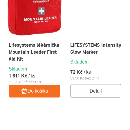
Lifesystems lékárnička
LIFESYSTEMS Intensity
Mountain Leader First
Glow Marker
Aid Kit
Skladem
Skladem
72 Kč
/ ks
1 611 Kč
/ ks
59,50 Kč bez DPH
1 331,40 Kč bez DPH
Detail
Do košíku