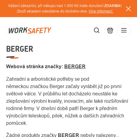
Přejít
Vážení zákazníci, při nákupu nad 1.500 Kč máte doručení
ZDARMA!
na
Zboží skladem odesíláme do druhého dne.
Více informací.
obsah
BERGER
CZK
Přihláš
/
Webová stránka značky:
BERGER
Zahradní a arboristické potřeby se pod
německou značkou Berger začaly vyrábět již po první
světové válce. V průběhu let docházelo neustále ke
zlepšování výrobní kvality, inovacím, ale také rozšiřování
rodinné firmy. V dnešní době patří Berger k předním
výrobcům teleskopů, pilek, nůžek a dalších zahradních
pomůcek.
Žádné produkty značky
BERGER
nebyly nalezeny...