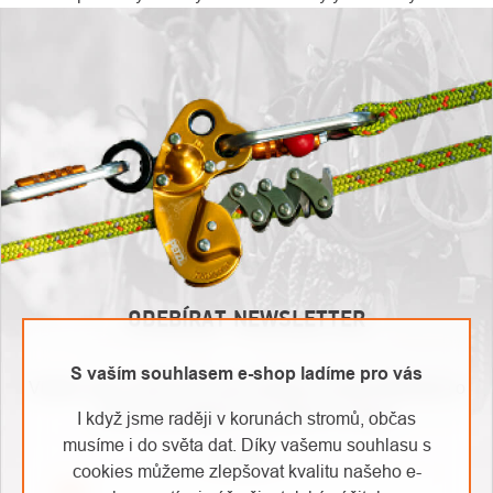
O
Kontakty
nás
ODEBÍRAT NEWSLETTER
S vaším souhlasem e-shop ladíme pro vás
Vložte svůj e-mail a my vám budeme zasílat informace o
nových produktech na našem e-shopu.
I když jsme raději v korunách stromů, občas
musíme i do světa dat. Díky vašemu souhlasu s
E-mail
cookies můžeme zlepšovat kvalitu našeho e-