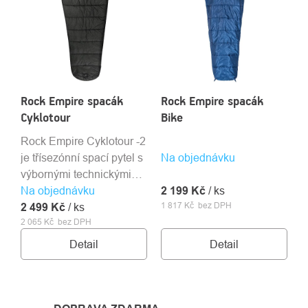
Rock Empire spacák
Rock Empire spacák
Cyklotour
Bike
Rock Empire Cyklotour -2
je třísezónní spací pytel s
Na objednávku
výbornými technickými
Na objednávku
parametry a příznivou
2 199 Kč
/ ks
1 817 Kč bez DPH
2 499 Kč
cenou.
/ ks
2 065 Kč bez DPH
Detail
Detail