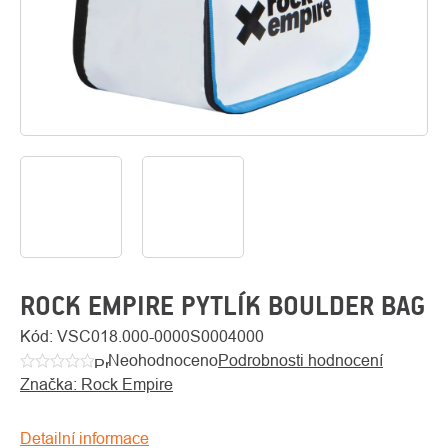
O
Kontakty
nás
ROCK EMPIRE PYTLÍK BOULDER BAG
Kód:
VSC018.000-0000S0004000
Neohodnoceno
Podrobnosti hodnocení
Průměrné
Značka:
Rock Empire
hodnocení
produktu
je
Detailní informace