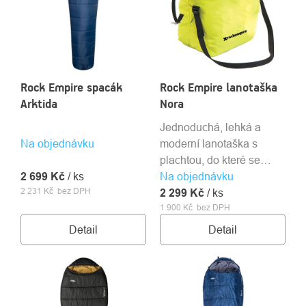
Rock Empire spacák
Rock Empire lanotaška
Arktida
Nora
Jednoduchá, lehká a
Na objednávku
moderní lanotaška s
plachtou, do které se
2 699 Kč
/ ks
Na objednávku
vejde až 100 m běžného
2 231 Kč bez DPH
2 299 Kč
lana.
/ ks
1 900 Kč bez DPH
Detail
Detail