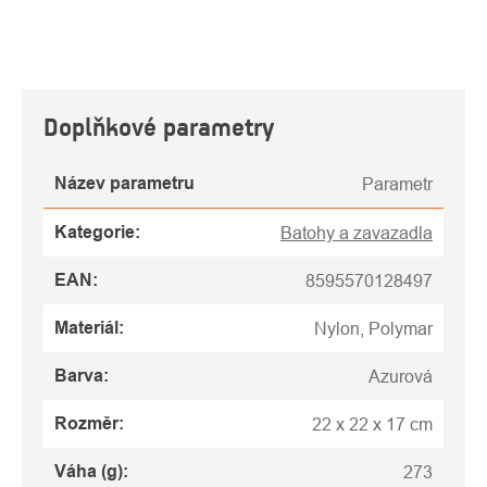
Doplňkové parametry
Název parametru
Parametr
Kategorie
:
Batohy a zavazadla
EAN
:
8595570128497
Materiál
:
Nylon, Polymar
Barva
:
Azurová
Rozměr
:
22 x 22 x 17 cm
Váha (g)
:
273