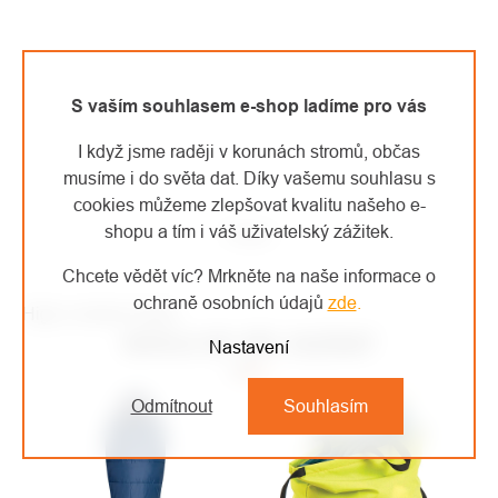
S vaším souhlasem e-shop ladíme pro vás
I když jsme raději v korunách stromů, občas
musíme i do světa dat. Díky vašemu souhlasu s
cookies můžeme zlepšovat kvalitu našeho e-
shopu a tím i váš uživatelský zážitek.
Video
Chcete vědět víc? Mrkněte na naše informace o
ochraně osobních údajů
zde
.
High-contrast mode
MOHLO BY VÁS ZAJÍMAT
Nastavení
Odmítnout
Souhlasím