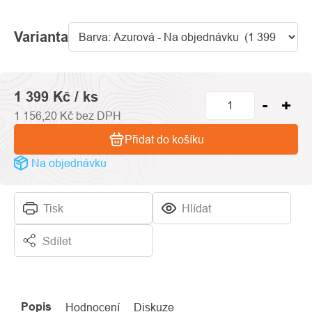
0,0
z
Varianta
5
hvězdiček.
1 399 Kč
/ ks
1 156,20 Kč bez DPH
Přidat do košíku
Na objednávku
Tisk
Hlídat
Sdílet
Popis
Hodnocení
Diskuze