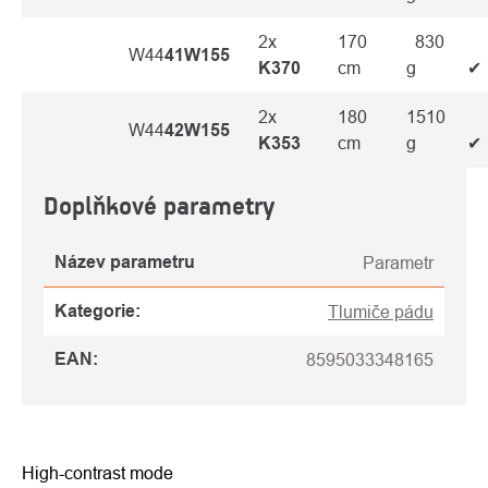
2x
170
830
W44
4
1W155
K370
cm
g
✔
2x
180
1510
W44
4
2W155
K353
cm
g
✔
Doplňkové parametry
Název parametru
Parametr
Kategorie
:
Tlumiče pádu
EAN
:
8595033348165
High-contrast mode