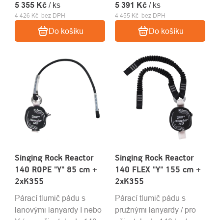
5 355 Kč
spojek / EN 355 • RFU
/ ks
5 391 Kč
EN 355 • RFU 11.074
/ ks
4 426 Kč bez DPH
4 455 Kč bez DPH
11.074
Do košíku
Do košíku
Singing Rock Reactor
Singing Rock Reactor
140 ROPE "Y" 85 cm +
140 FLEX "Y" 155 cm +
2xK355
2xK355
Párací tlumič pádu s
Párací tlumič pádu s
lanovými lanyardy I nebo
pružnými lanyardy / pro