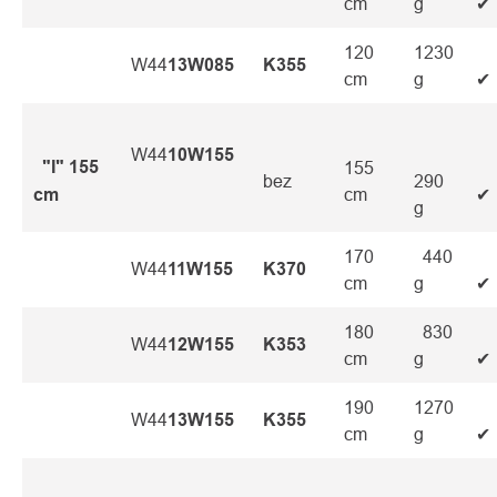
cm
g
✔
120
1230
W44
13W085
K355
cm
g
✔
W44
10W155
"I" 155
155
bez
290
cm
cm
✔
g
170
440
W44
11W155
K370
cm
g
✔
180
830
W44
12W155
K353
cm
g
✔
190
1270
W44
13W155
K355
cm
g
✔