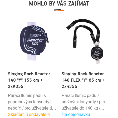
MOHLO BY VÁS ZAJÍMAT
Singing Rock Reactor
Singing Rock Reactor
140 "Y" 155 cm +
140 FLEX "Y" 85 cm +
2xK355
2xK355
Párací tlumič pádu s
Párací tlumič pádu s
popruhovými lanyardy I
pružnými lanyardy / pro
nebo Y / pro uživatele do
uživatele do 140 kg /
Skladem u dodavatele
140 kg / několik délek a
Na objednávku
několik délek a spojek /