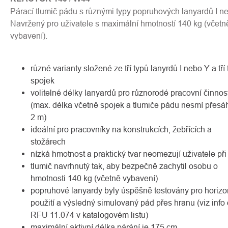
Párací tlumič pádu s různými typy popruhových lanyardů I ne
Navržený pro uživatele s maximální hmotností 140 kg (včetn
vybavení).
různé varianty složené ze tří typů lanyrdů I nebo Y a tří
spojek
volitelné délky lanyardů pro různorodé pracovní činnost
(max. délka včetně spojek a tlumiče pádu nesmí přesá
2 m)
ideální pro pracovníky na konstrukcích, žebřících a
stožárech
nízká hmotnost a praktický tvar neomezují uživatele při
tlumič navrhnutý tak, aby bezpečně zachytil osobu o
hmotnosti 140 kg (včetně vybavení)
popruhové lanyardy byly úspěšně testovány pro horizo
použití a výsledný simulovaný pád přes hranu (viz info 
RFU 11.074 v katalogovém listu)
maximální aktivní délka párání je 175 cm