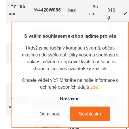
"Y" 85
85
W44
20W085
bez
310
cm
cm
✔
g
2x
100
610
W44
21W085
S vaším souhlasem e-shop ladíme pro vás
K370
cm
g
✔
I když jsme raději v korunách stromů, občas
2x
110
1290
W44
22W085
musíme i do světa dat. Díky vašemu souhlasu s
K353
cm
g
✔
cookies můžeme zlepšovat kvalitu našeho e-
shopu a tím i váš uživatelský zážitek.
2x
120
2210
W44
23W085
K355
cm
g
✔
Chcete vědět víc? Mrkněte na naše informace o
ochraně osobních údajů
zde
.
Nastavení
"Y" 155
155
W44
20W155
bez
390
cm
cm
✔
g
Odmítnout
Souhlasím
2x
170
690
W44
2
1W155