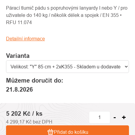
produktu
je
Párací tlumič pádu s popruhovými lanyardy I nebo Y / pro
0,0
uživatele do 140 kg / několik délek a spojek / EN 355 •
z
RFU 11.074
5
hvězdiček.
Detailní informace
Varianta
Můžeme doručit do:
21.8.2026
5 202 Kč
/ ks
4 299,17 Kč bez DPH
Přidat do košíku