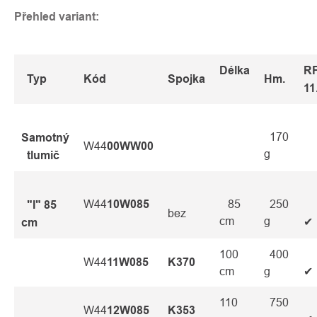
Přehled variant:
Délka
R
Typ
Kód
Spojka
Hm.
11
170
Samotný
W44
00WW00
g
tlumič
W44
10W085
85
250
"I" 85
bez
cm
g
✔
cm
100
400
W44
11W085
K370
cm
g
✔
110
750
W44
12W085
K353