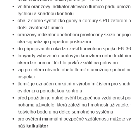
vnitřní oranžový indikátor aktivace tlumiče pádu umožň
rychlou a snadnou kontrolu
obal z černé syntetické gumy a cordury s PU zátěrem p
delší životnost tlumiče
oranžový indikátor opotřebení provlečený skrze připojo
oka signalizuje případné poškození
do připojovacího oka lze zašít libovolnou spojku EN 3
lanyardy vybavené duralovým kroužkem nebo textilním
okem lze pomocí těchto prvků zkrátit na polovinu
zip po celém obvodu obalu tlumiče umožnuje pohodln
inspekci
tlumič je označen unikátním výrobním číslem pro snad
evidenci a periodickou kontrolu
před použitím je nutné ověřit bezpečnou vzdálenost po
nohama uživatele, která záleží na hmotnosti uživatele,
kotvícího bodu a na délce samotného systému
pro ověření minimální bezpečné vzdálenosti můžete vy
náš
kalkulátor