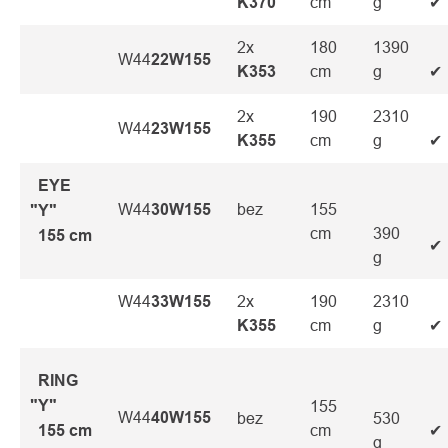
K370
cm
g
✔
2x
180
1390
W44
2
2W155
K353
cm
g
✔
2x
190
2310
W44
2
3W155
K355
cm
g
✔
EYE
W44
30W155
bez
155
"Y"
cm
390
155 cm
✔
g
W44
33W155
2x
190
2310
K355
cm
g
✔
RING
"Y"
155
W44
40W155
bez
530
155 cm
cm
✔
g