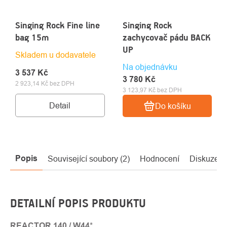
Singing Rock Fine line
Singing Rock
bag 15m
zachycovač pádu BACK
UP
Skladem u dodavatele
Na objednávku
3 537 Kč
3 780 Kč
2 923,14 Kč bez DPH
3 123,97 Kč bez DPH
Detail
Do košíku
Popis
Související soubory (2)
Hodnocení
Diskuze
DETAILNÍ POPIS PRODUKTU
REACTOR 140 / W44
*