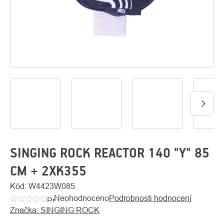
O
Kontakty
nás
SINGING ROCK REACTOR 140 "Y" 85
CM + 2XK355
Kód:
W4423W085
Neohodnoceno
Podrobnosti hodnocení
Průměrné
Značka:
SINGING ROCK
hodnocení