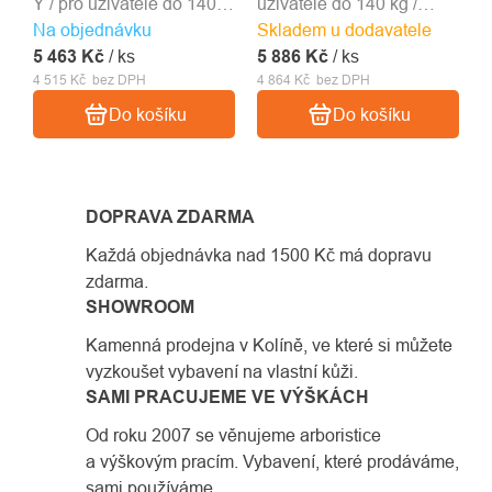
Y / pro uživatele do 140
uživatele do 140 kg /
Na objednávku
kg / několik délek a dvě
Skladem u dodavatele
několik délek a spojek /
5 463 Kč
varianty spojky / EN 355
/ ks
5 886 Kč
EN 355 • RFU 11.074
/ ks
4 515 Kč bez DPH
4 864 Kč bez DPH
Do košíku
Do košíku
DOPRAVA ZDARMA
Každá objednávka nad 1500 Kč má dopravu
zdarma.
SHOWROOM
Kamenná prodejna v Kolíně, ve které si můžete
vyzkoušet vybavení na vlastní kůži.
SAMI PRACUJEME VE VÝŠKÁCH
Od roku 2007 se věnujeme arboristice
a výškovým pracím. Vybavení, které prodáváme,
sami používáme.