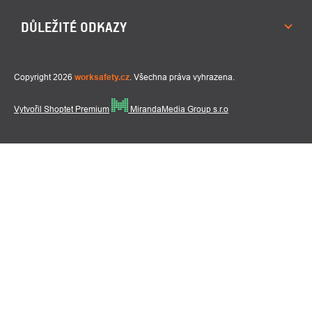
DŮLEŽITÉ ODKAZY
Copyright 2026
worksafety.cz
. Všechna práva vyhrazena.
Vytvořil Shoptet Premium
MirandaMedia Group s.r.o