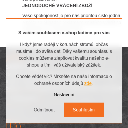
JEDNODUCHÉ VRÁCENÍ ZBOŽÍ
Vaše spokojenost je pro nás prioritou číslo jedna,
a proto se případné reklamace snažíme vyřídit co
nejrychleji a s maximální péčí.
S vaším souhlasem e-shop ladíme pro vás
I když jsme raději v korunách stromů, občas
musíme i do světa dat. Díky vašemu souhlasu s
cookies můžeme zlepšovat kvalitu našeho e-
shopu a tím i váš uživatelský zážitek.
SAFETY ZÓNA
Odhalte nejnovější výškové trendy, inovativní produkty
Chcete vědět víc? Mrkněte na naše informace o
a lákavé akce. Buďte v obraze s aktuálními
ochraně osobních údajů
zde
.
bezpečnostními upozorněními a prozkoumejte svět výšek!
Nastavení
To mě zajímá
Odmítnout
Souhlasím