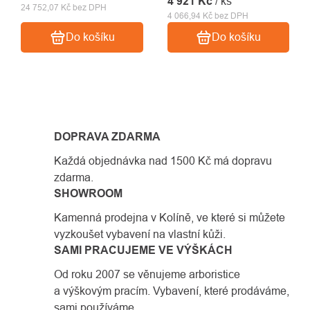
4 921 Kč
/ ks
24 752,07 Kč bez DPH
4 066,94 Kč bez DPH
Do košíku
Do košíku
OVLÁDACÍ
PRVKY
DOPRAVA ZDARMA
VÝPISU
Každá objednávka nad 1500 Kč má dopravu
zdarma.
SHOWROOM
Kamenná prodejna v Kolíně, ve které si můžete
vyzkoušet vybavení na vlastní kůži.
SAMI PRACUJEME VE VÝŠKÁCH
Od roku 2007 se věnujeme arboristice
a výškovým pracím. Vybavení, které prodáváme,
sami používáme.