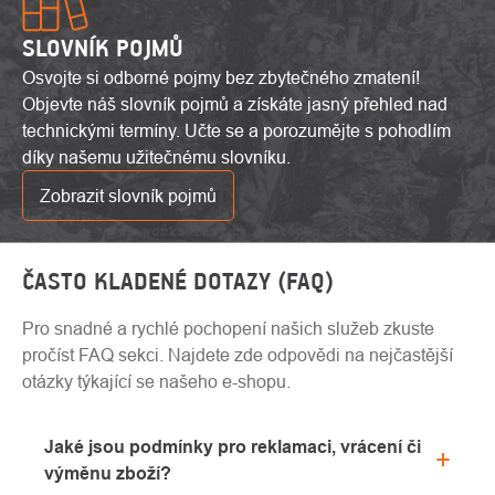
SLOVNÍK POJMŮ
Osvojte si odborné pojmy bez zbytečného zmatení!
Objevte náš slovník pojmů a získáte jasný přehled nad
technickými termíny. Učte se a porozumějte s pohodlím
díky našemu užitečnému slovníku.
Zobrazit slovník pojmů
ČASTO KLADENÉ DOTAZY (FAQ)
Pro snadné a rychlé pochopení našich služeb zkuste
pročíst FAQ sekci. Najdete zde odpovědi na nejčastější
otázky týkající se našeho e-shopu.
Jaké jsou podmínky pro reklamaci, vrácení či
výměnu zboží?