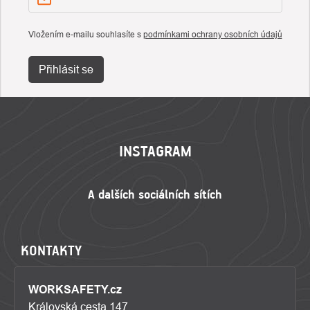
Vložením e-mailu souhlasíte s
podmínkami ochrany osobních údajů
Přihlásit se
ZÁPATÍ
INSTAGRAM
KONTAKTY
WORKSAFETY.cz
Královská cesta 147