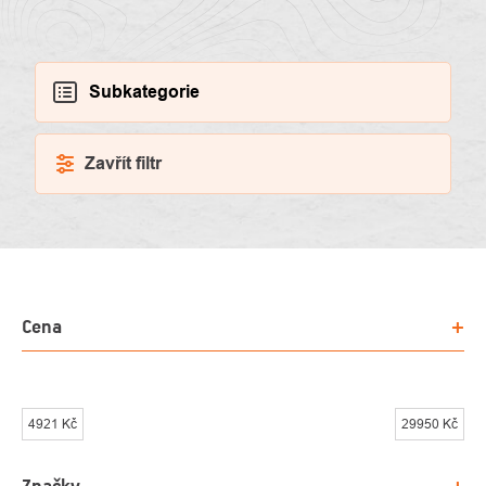
Subkategorie
Zavřít filtr
VÝPIS
Cena
PRODUKTŮ
4921
Kč
29950
Kč