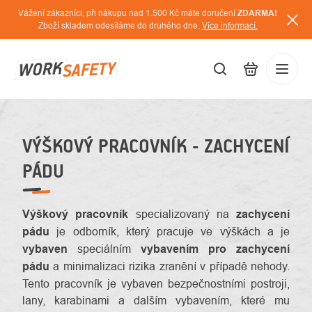
Přejít
Vážení zákazníci, při nákupu nad 1.500 Kč máte doručení
ZDARMA!
na
Zboží skladem odesíláme do druhého dne.
Více informací.
obsah
CZK
Přihláš
/
VÝŠKOVÝ PRACOVNÍK - ZACHYCENÍ
PÁDU
Výškový pracovník
specializovaný na
zachycení
pádu
je odborník, který pracuje ve výškách a je
vybaven
speciálním
vybavením pro zachycení
pádu
a minimalizaci rizika zranění v případě nehody.
Tento pracovník je vybaven bezpečnostními postroji,
lany, karabinami a dalším vybavením, které mu