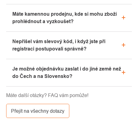
Veškeré informace ohledně reklamací naleznete
Máte kamennou prodejnu, kde si mohu zboží
v sekci "Vše o nákupu" nebo nás kontaktujte
prohlédnout a vyzkoušet?
emailem či telefonicky.
Ano, naše kamenná prodejna se nachází v Kolíně.
Nepřišel vám slevový kód, i když jste při
Rádi vám zde poradíme s výběrem vhodného
registraci postupovali správně?
vybavení, které si můžete vyzkoušet přímo v našem
showroomu.
Prosíme, nejprve projděte v emailové schránce
Je možné objednávku zaslat i do jiné země než
záložku „hromadné“ nebo „SPAM“, velice často zde
do Čech a na Slovensko?
email s kódem končí. Pokud jste i přesto svůj
slevový kód nenalezli, kontaktujte nás na
Ano, zásilku je možné poslat takřka kamkoliv skrze
info@pavouci.cz
Máte další otázky? FAQ vám pomůže!
GLS. Cena této dopravy je dle kalkulace od
dopravce.
Přejít na všechny dotazy