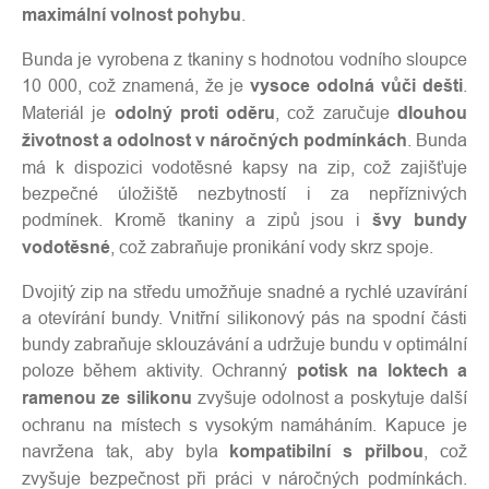
maximální volnost pohybu
.
Bunda je vyrobena z tkaniny s hodnotou vodního sloupce
10 000, což znamená, že je
vysoce odolná vůči dešti
.
Materiál je
odolný proti oděru
, což zaručuje
dlouhou
životnost a odolnost v náročných podmínkách
. Bunda
má k dispozici vodotěsné kapsy na zip, což zajišťuje
bezpečné úložiště nezbytností i za nepříznivých
podmínek. Kromě tkaniny a zipů jsou i
švy bundy
vodotěsné
, což zabraňuje pronikání vody skrz spoje.
Dvojitý zip na středu umožňuje snadné a rychlé uzavírání
a otevírání bundy. Vnitřní silikonový pás na spodní části
bundy zabraňuje sklouzávání a udržuje bundu v optimální
poloze během aktivity. Ochranný
potisk na loktech a
ramenou ze silikonu
zvyšuje odolnost a poskytuje další
ochranu na místech s vysokým namáháním. Kapuce je
navržena tak, aby byla
kompatibilní s přilbou
, což
zvyšuje bezpečnost při práci v náročných podmínkách.