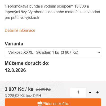
produktu
je
Nepromokavá bunda s vodním sloupcem 10 000 a
0,0
lepenými švy. Vyrobena z odolného materiálu. Je vhodná
z
pro práci ve výškách
5
hvězdiček.
Detailní informace
Varianta
Můžeme doručit do:
12.8.2026
3 907 Kč
/ ks
5 590 Kč
3 228,93 Kč bez DPH
Přidat do košíku