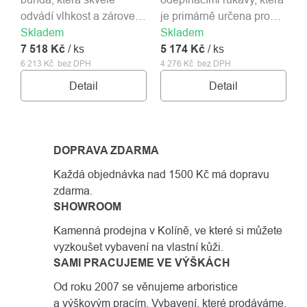
odvádí vlhkost a zároveň
je primárně určena pro
Skladem
je odolná proti oděru.
Skladem
záchranné složky.
7 518 Kč
Velikost S - XXXL.
/ ks
5 174 Kč
/ ks
6 213 Kč bez DPH
4 276 Kč bez DPH
Detail
Detail
DOPRAVA ZDARMA
Každá objednávka nad 1500 Kč má dopravu
zdarma.
SHOWROOM
Kamenná prodejna v Kolíně, ve které si můžete
vyzkoušet vybavení na vlastní kůži.
SAMI PRACUJEME VE VÝŠKÁCH
Od roku 2007 se věnujeme arboristice
a výškovým pracím. Vybavení, které prodáváme,