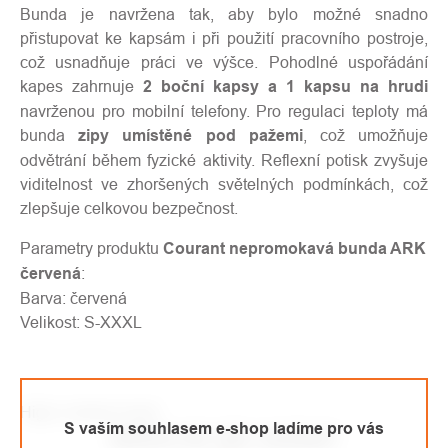
Bunda je navržena tak, aby bylo možné snadno
přistupovat ke kapsám i při použití pracovního postroje,
což usnadňuje práci ve výšce. Pohodlné uspořádání
kapes zahrnuje
2 boční kapsy a 1 kapsu na hrudi
navrženou pro mobilní telefony. Pro regulaci teploty má
bunda
zipy umístěné pod pažemi
, což umožňuje
odvětrání během fyzické aktivity. Reflexní potisk zvyšuje
viditelnost ve zhoršených světelných podmínkách, což
zlepšuje celkovou bezpečnost.
Parametry produktu
Courant nepromokavá bunda ARK
červená
:
Barva: červená
Velikost: S-XXXL
High-contrast mode
S vaším souhlasem e-shop ladíme pro vás
MOHLO BY VÁS ZAJÍMAT