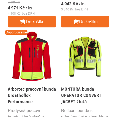
7 035 Kč
Velikost S - XXL.
4 042 Kč
/ ks
4 971 Kč
/ ks
3 340 Kč bez DPH
4 108 Kč bez DPH
Do košíku
Do košíku
Doporučujeme
Arbortec pracovní bunda
MONTURA bunda
Breatheflex
OPERATOR CONVERT
Performance
JACKET žlutá
Prodyšná pracovní
Reflexní bunda s
bunda, která skvěle
odepínacími rukávy, která