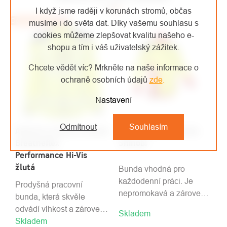
I když jsme raději v korunách stromů, občas
Doporučujeme
-29%
musíme i do světa dat. Díky vašemu souhlasu s
cookies můžeme zlepšovat kvalitu našeho e-
shopu a tím i váš uživatelský zážitek.
Chcete vědět víc? Mrkněte na naše informace o
ochraně osobních údajů
zde
.
Nastavení
Odmítnout
Souhlasím
Arbortec pracovní bunda
Sip Protection bunda
Breatheflex
Shinobi
Performance Hi-Vis
žlutá
Bunda vhodná pro
každodenní práci. Je
Prodyšná pracovní
nepromokavá a zároveň
bunda, která skvěle
prodyšná.
odvádí vlhkost a zároveň
Skladem
Skladem
je odolná proti oděru.