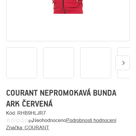
O
Kontakty
nás
COURANT NEPROMOKAVÁ BUNDA
ARK ČERVENÁ
Kód:
RHB9HLJR7
Neohodnoceno
Podrobnosti hodnocení
Průměrné
Značka:
COURANT
hodnocení