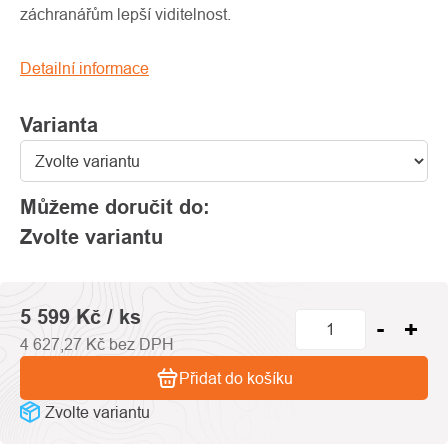
0,0
záchranářům lepší viditelnost.
z
5
Detailní informace
hvězdiček.
Varianta
Můžeme doručit do:
Zvolte variantu
5 599 Kč
/ ks
4 627,27 Kč bez DPH
Přidat do košíku
Zvolte variantu