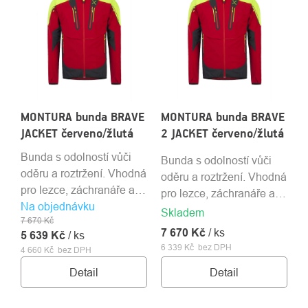
MONTURA bunda BRAVE
MONTURA bunda BRAVE
JACKET červeno/žlutá
2 JACKET červeno/žlutá
Bunda s odolností vůči
Bunda s odolností vůči
oděru a roztržení. Vhodná
oděru a roztržení. Vhodná
pro lezce, záchranáře a
pro lezce, záchranáře a
Na objednávku
další aktivity. Odepnutím
další aktivity. Odepnutím
Skladem
7 670 Kč
rukávů vznikne vesta
rukávů vznikne vesta
7 670 Kč
/ ks
5 639 Kč
/ ks
6 339 Kč bez DPH
4 660 Kč bez DPH
Detail
Detail