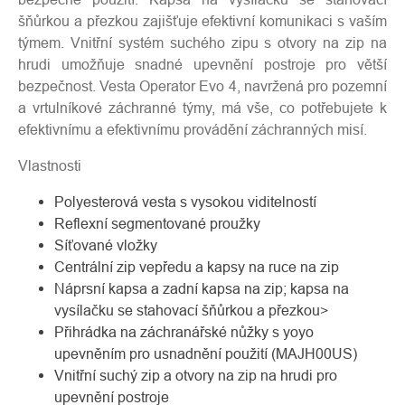
šňůrkou a přezkou zajišťuje efektivní komunikaci s vaším
týmem. Vnitřní systém suchého zipu s otvory na zip na
hrudi umožňuje snadné upevnění postroje pro větší
bezpečnost. Vesta Operator Evo 4, navržená pro pozemní
a vrtulníkové záchranné týmy, má vše, co potřebujete k
efektivnímu a efektivnímu provádění záchranných misí.
Vlastnosti
Polyesterová vesta s vysokou viditelností
Reflexní segmentované proužky
Síťované vložky
Centrální zip vepředu a kapsy na ruce na zip
Náprsní kapsa a zadní kapsa na zip; kapsa na
vysílačku se stahovací šňůrkou a přezkou>
Přihrádka na záchranářské nůžky s yoyo
upevněním pro usnadnění použití (MAJH00US)
Vnitřní suchý zip a otvory na zip na hrudi pro
upevnění postroje