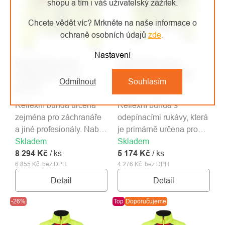
shopu a tím i váš uživatelský zážitek.
Chcete vědět víc? Mrkněte na naše informace o
ochraně osobních údajů
zde
.
Nastavení
MONTURA bunda
MONTURA bunda
OPERATOR CE 2.0
OPERATOR CONVERT
Odmítnout
Souhlasím
JACKET
JACKET žlutá
Reflexní bunda určená
Reflexní bunda s
zejména pro záchranáře
odepínacími rukávy, která
a jiné profesionály. Nabízí
je primárně určena pro
Skladem
spoustu místa k uložení
Skladem
záchranné složky.
8 294 Kč
výbavy. Reflexní prvky.
/ ks
5 174 Kč
/ ks
6 855 Kč bez DPH
4 276 Kč bez DPH
Detail
Detail
-26%
Top
Doporučujeme