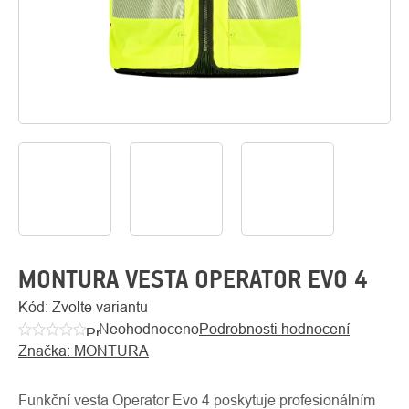
O
Kontakty
nás
MONTURA VESTA OPERATOR EVO 4
Kód:
Zvolte variantu
Neohodnoceno
Podrobnosti hodnocení
Průměrné
Značka:
MONTURA
hodnocení
produktu
je
Funkční vesta Operator Evo 4 poskytuje profesionálním