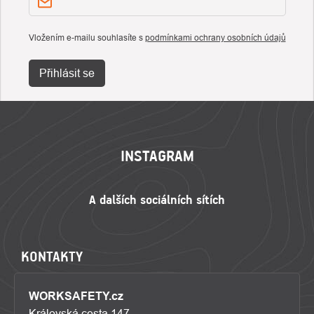
Vložením e-mailu souhlasíte s
podmínkami ochrany osobních údajů
Přihlásit se
ZÁPATÍ
INSTAGRAM
KONTAKTY
WORKSAFETY.cz
Královská cesta 147