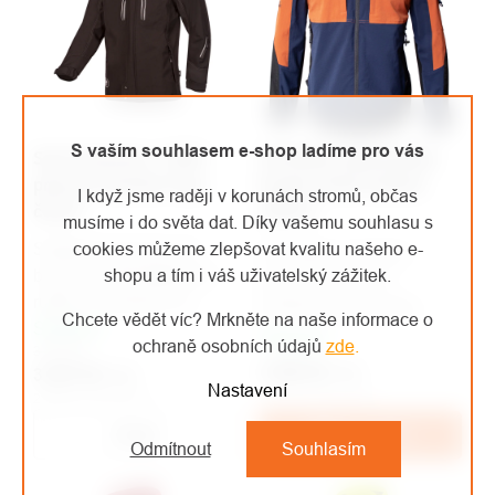
S vaším souhlasem e-shop ladíme pro vás
Sip Protection 1SWS
SOLIDUR arboristická
pracovní bunda Fuyu
bunda Climb limited
I když jsme raději v korunách stromů, občas
černá
edition
musíme i do světa dat. Díky vašemu souhlasu s
cookies můžeme zlepšovat kvalitu našeho e-
Softshelová pracovní
Pohodlná a funkční
shopu a tím i váš uživatelský zážitek.
bunda s odnímatelnými
pracovní bunda s
rukávy. Dostupná ve
prodlouženými zády,
Chcete vědět víc? Mrkněte na naše informace o
Skladem
velikosti S - XXL.
odnímatelnými rukávy a
Skladem
ochraně osobních údajů
zde
.
3 840 Kč
četnými kapsami.
3 200 Kč
/ ks
3 207 Kč
/ ks
Nastavení
2 645 Kč bez DPH
2 650 Kč bez DPH
Detail
Do košíku
Odmítnout
Souhlasím