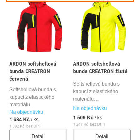
ARDON softshellová
ARDON softshellová
bunda CREATRON
bunda CREATRON žlutá
červená
Softshellová bunda s
Softshellová bunda s
kapucí z elastického
kapucí z elastického
materiálu
materiálu
ElasticTech®Flexi.
Na objednávku
Na objednávku
ElasticTech®Flexi.
1 509 Kč
/ ks
1 684 Kč
/ ks
1 247 Kč bez DPH
1 392 Kč bez DPH
Detail
Detail