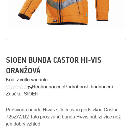
SIOEN BUNDA CASTOR HI-VIS
ORANŽOVÁ
O
Kód:
Zvolte variantu
Kontakty
nás
Neohodnoceno
Podrobnosti hodnocení
Průměrné
Značka:
SIOEN
hodnocení
produktu
je
Prošívaná bunda Hi-vis s fleecovou podšívkou Castor
0,0
725ZA2IJ2 Tato prošívaná bunda Hi-vis nabízí více než
z
jen dobrý vzhled.
5