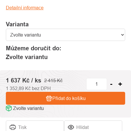
hvězdiček.
Detailní informace
Varianta
Můžeme doručit do:
Zvolte variantu
1 637 Kč
/ ks
2 415 Kč
1 352,89 Kč bez DPH
Přidat do košíku
Zvolte variantu
Tisk
Hlídat