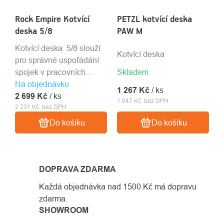
Rock Empire Kotvící
PETZL kotvící deska
deska 5/8
PAW M
Kotvící deska 5/8 slouží
Kotvící deska
pro správné uspořádání
spojek v pracovních
Skladem
Na objednávku
podmínkách,umožňuje
1 267 Kč
/ ks
2 699 Kč
rozložit hmotnost zátěže
/ ks
1 047 Kč bez DPH
2 231 Kč bez DPH
do několika kotevních
bodů.
Do košíku
Do košíku
DOPRAVA ZDARMA
Každá objednávka nad 1500 Kč má dopravu
zdarma.
SHOWROOM