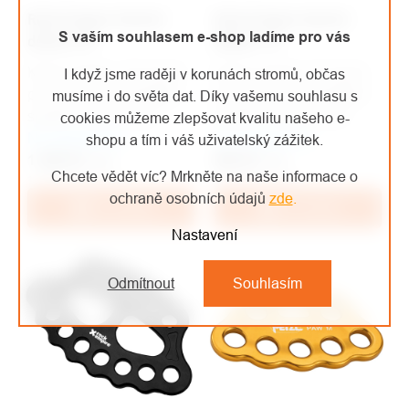
Rock Empire Kotvící
Rock Empire kotvící
S vaším souhlasem e-shop ladíme pro vás
deska 3/5
deska 1/3
Kotvící deska 3/5 slouží
Kotvící deska 1/3 slouží
I když jsme raději v korunách stromů, občas
pro správné uspořádání
pro správné uspořádání
musíme i do světa dat. Díky vašemu souhlasu s
spojek v pracovních
karabin v pracovních
cookies můžeme zlepšovat kvalitu našeho e-
Na objednávku
podmínkách,umožňuje
Na objednávku
podmínkách.
shopu a tím i váš uživatelský zážitek.
1 499 Kč
rozložit hmotnost zátěže
/ ks
899 Kč
/ ks
Chcete vědět víc? Mrkněte na naše informace o
1 239 Kč bez DPH
743 Kč bez DPH
do několika kotevních
ochraně osobních údajů
zde
.
bodů.
Do košíku
Do košíku
Nastavení
Odmítnout
Souhlasím