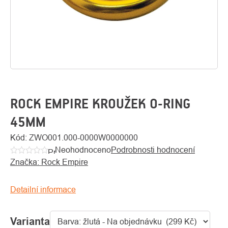
ROCK EMPIRE KROUŽEK O-RING
45MM
O
Kód:
ZWO001.000-0000W0000000
Kontakty
nás
Neohodnoceno
Podrobnosti hodnocení
Průměrné
Značka:
Rock Empire
hodnocení
produktu
je
Detailní informace
0,0
z
Varianta
5