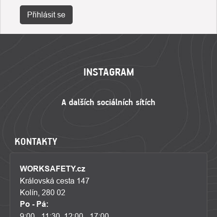
Přihlásit se
ZÁPATÍ
INSTAGRAM
KONTAKTY
WORKSAFETY.cz
Královská cesta 147
Kolín, 280 02
Po - Pá:
9:00 - 11:30, 12:00 - 17:00