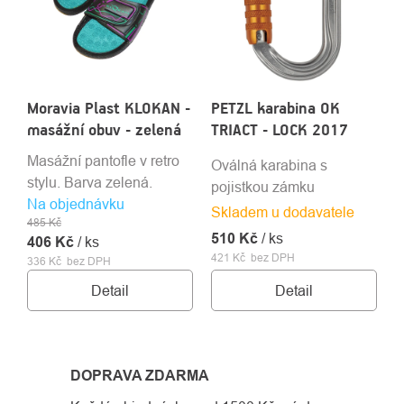
Moravia Plast KLOKAN -
PETZL karabina OK
masážní obuv - zelená
TRIACT - LOCK 2017
Masážní pantofle v retro
Oválná karabina s
stylu. Barva zelená.
pojistkou zámku
Na objednávku
Skladem u dodavatele
485 Kč
510 Kč
/ ks
406 Kč
/ ks
421 Kč bez DPH
336 Kč bez DPH
Detail
Detail
DOPRAVA ZDARMA