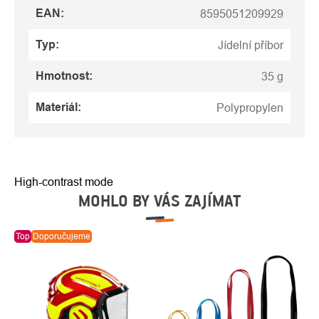
EAN
:
8595051209929
Typ
:
Jídelní příbor
Hmotnost
:
35 g
Materiál
:
Polypropylen
High-contrast mode
MOHLO BY VÁS ZAJÍMAT
Top
Doporučujeme