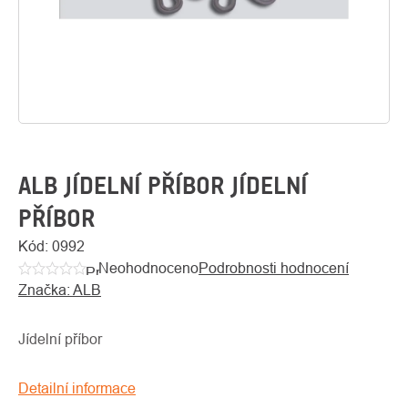
ALB JÍDELNÍ PŘÍBOR JÍDELNÍ
PŘÍBOR
O
Kód:
0992
Kontakty
nás
Neohodnoceno
Podrobnosti hodnocení
Průměrné
Značka:
ALB
hodnocení
produktu
je
Jídelní příbor
0,0
z
Detailní informace
5