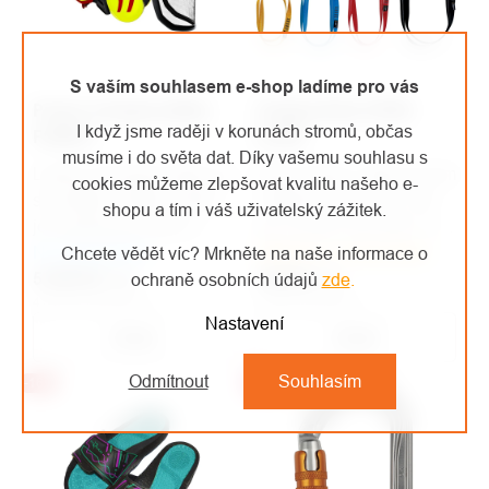
S vaším souhlasem e-shop ladíme pro vás
Protos Integral přilba
Singing Rock OPEN
I když jsme raději v korunách stromů, občas
FOREST
SLING
musíme i do světa dat. Díky vašemu souhlasu s
Lehká, pohodlná přilba se
Šitá smyčka / šířka 20 mm
cookies můžeme zlepšovat kvalitu našeho e-
sluchátky a štítem, která
/ délka 60, 80, 120, 150
shopu a tím i váš uživatelský zážitek.
je vhodná pro práce v
cm / 22 kN / EN 354 • EN
Na objednávku
lese a práce s motorovou
Skladem u dodavatele
566 • EN 795B
Chcete vědět víc? Mrkněte na naše informace o
5 325 Kč
pilou.
/ ks
144 Kč
/ ks
ochraně osobních údajů
zde
.
4 401 Kč bez DPH
119 Kč bez DPH
Nastavení
Detail
Detail
Odmítnout
Souhlasím
-16%
Top
Doporučujeme