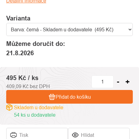
Detailní informace
hvězdiček.
Varianta
Můžeme doručit do:
21.8.2026
495 Kč
/ ks
409,09 Kč bez DPH
Přidat do košíku
Skladem u dodavatele
54 ks u dodavatele
Tisk
Hlídat