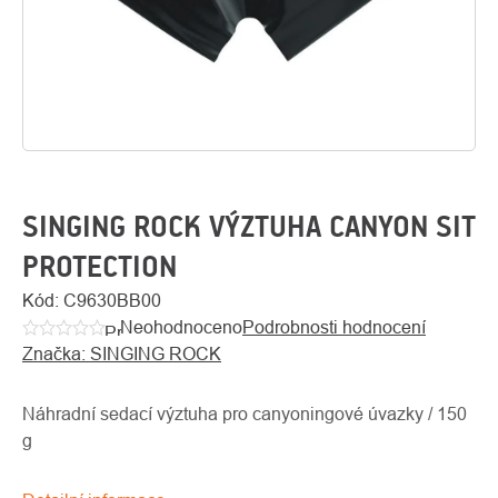
SINGING ROCK VÝZTUHA CANYON SIT
PROTECTION
O
Kód:
C9630BB00
Kontakty
nás
Neohodnoceno
Podrobnosti hodnocení
Průměrné
Značka:
SINGING ROCK
hodnocení
produktu
je
Náhradní sedací výztuha pro canyoningové úvazky / 150
0,0
g
z
5