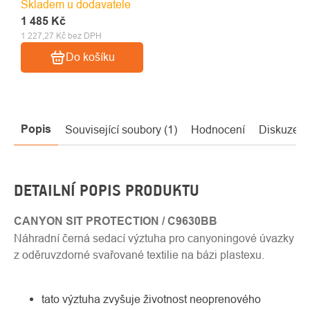
Skladem u dodavatele
1 485 Kč
1 227,27 Kč bez DPH
Do košíku
Popis
Související soubory (1)
Hodnocení
Diskuze
DETAILNÍ POPIS PRODUKTU
CANYON SIT PROTECTION / C9630BB
Náhradní černá sedací výztuha pro canyoningové úvazky
z oděruvzdorné svařované textilie na bázi plastexu.
tato výztuha zvyšuje životnost neoprenového