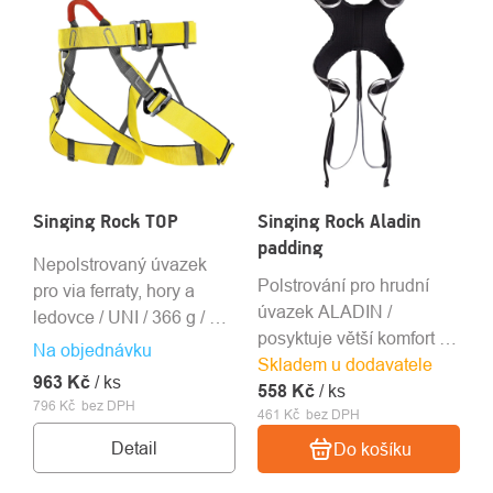
Singing Rock TOP
Singing Rock Aladin
padding
Nepolstrovaný úvazek
Polstrování pro hrudní
pro via ferraty, hory a
úvazek ALADIN /
ledovce / UNI / 366 g / 3
posyktuje větší komfort /
Rock&Lock spony / 1
Na objednávku
Skladem u dodavatele
nabízí dodatečná
materiálové poutko
963 Kč
/ ks
558 Kč
materiálová poutka / 195
/ ks
796 Kč bez DPH
461 Kč bez DPH
g / UNI
Detail
Do košíku