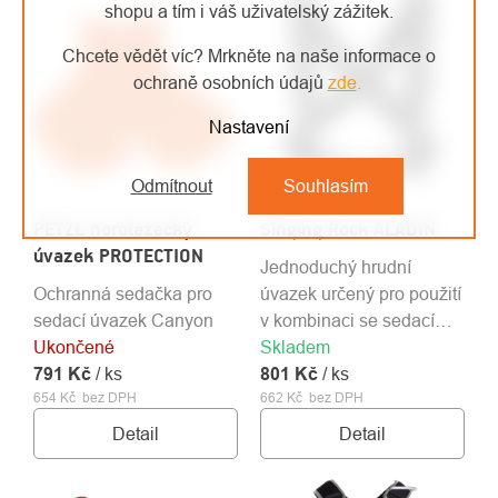
shopu a tím i váš uživatelský zážitek.
Chcete vědět víc? Mrkněte na naše informace o
ochraně osobních údajů
zde
.
Nastavení
Odmítnout
Souhlasím
PETZL horolezecký
Singing Rock ALADIN
úvazek PROTECTION
Jednoduchý hrudní
Ochranná sedačka pro
úvazek určený pro použití
sedací úvazek Canyon
v kombinaci se sedacím
Ukončené
Skladem
úvazkem / optimalizuje
791 Kč
/ ks
801 Kč
pozici těla / 240 g / UNI
/ ks
654 Kč bez DPH
662 Kč bez DPH
Detail
Detail