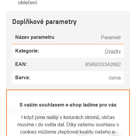
oblečení
Doplňkové parametry
Název parametru
Parametr
Kategorie
:
Úvazky
EAN
:
8595033342682
Barva
:
černá
S vaším souhlasem e-shop ladíme pro vás
High-contrast mode
MOHLO BY VÁS ZAJÍMAT
I když jsme raději v korunách stromů, občas
musíme i do světa dat. Díky vašemu souhlasu s
cookies můžeme zlepšovat kvalitu našeho e-