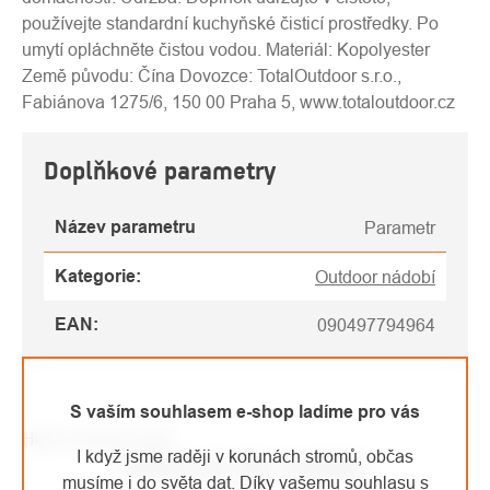
používejte standardní kuchyňské čisticí prostředky. Po
umytí opláchněte čistou vodou. Materiál: Kopolyester
Země původu: Čína Dovozce: TotalOutdoor s.r.o.,
Fabiánova 1275/6, 150 00 Praha 5, www.totaloutdoor.cz
Doplňkové parametry
Název parametru
Parametr
Kategorie
:
Outdoor nádobí
EAN
:
090497794964
S vaším souhlasem e-shop ladíme pro vás
High-contrast mode
I když jsme raději v korunách stromů, občas
MOHLO BY VÁS ZAJÍMAT
musíme i do světa dat. Díky vašemu souhlasu s