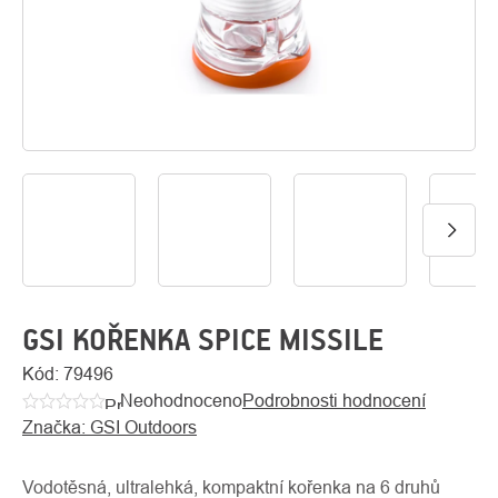
O
Kontakty
nás
GSI KOŘENKA SPICE MISSILE
Kód:
79496
Neohodnoceno
Podrobnosti hodnocení
Průměrné
Značka:
GSI Outdoors
hodnocení
produktu
je
Vodotěsná, ultralehká, kompaktní kořenka na 6 druhů