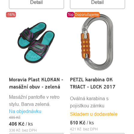
Detail
Detail
-16%
Top
Doporučujeme
Moravia Plast KLOKAN -
PETZL karabina OK
masážní obuv - zelená
TRIACT - LOCK 2017
Masážní pantofle v retro
Oválná karabina s
stylu. Barva zelená.
pojistkou zámku
Na objednávku
Skladem u dodavatele
485 Kč
510 Kč
/ ks
406 Kč
/ ks
421 Kč bez DPH
336 Kč bez DPH