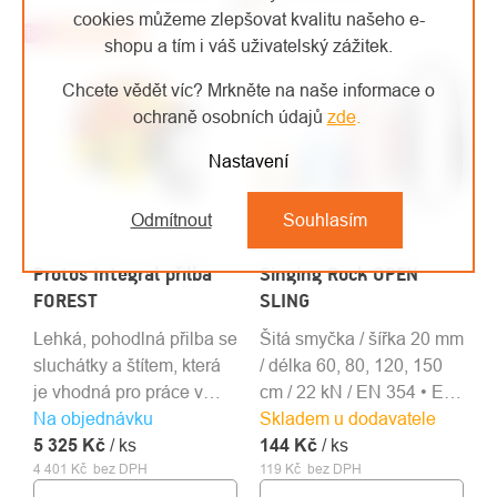
cookies můžeme zlepšovat kvalitu našeho e-
Top
Doporučujeme
shopu a tím i váš uživatelský zážitek.
Chcete vědět víc? Mrkněte na naše informace o
ochraně osobních údajů
zde
.
Nastavení
Odmítnout
Souhlasím
Protos Integral přilba
Singing Rock OPEN
FOREST
SLING
Lehká, pohodlná přilba se
Šitá smyčka / šířka 20 mm
sluchátky a štítem, která
/ délka 60, 80, 120, 150
je vhodná pro práce v
cm / 22 kN / EN 354 • EN
Na objednávku
lese a práce s motorovou
Skladem u dodavatele
566 • EN 795B
5 325 Kč
pilou.
/ ks
144 Kč
/ ks
4 401 Kč bez DPH
119 Kč bez DPH