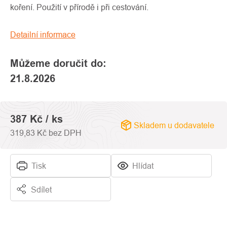
0,0
koření. Použití v přírodě i při cestování.
z
5
Detailní informace
hvězdiček.
Můžeme doručit do:
21.8.2026
387 Kč
/ ks
Skladem u dodavatele
319,83 Kč bez DPH
Tisk
Hlídat
Sdílet