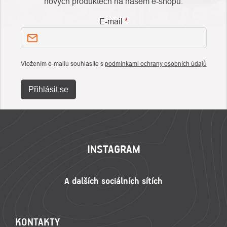
nových produktech na našem e-shopu.
E-mail
Vložením e-mailu souhlasíte s
podmínkami ochrany osobních údajů
Přihlásit se
ZÁPATÍ
INSTAGRAM
KONTAKTY