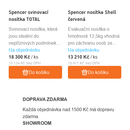
Spencer svinovací
Spencer nosítka Shell
nosítka TOTAL
červená
Svinovací nosítka, která
Evakuační nosítka o
jsou ideální do
hmotnosti 12,5kg vhodná
nepříznivých podmínek
pro záchranu osob ze
Na objednávku
nebo uzavřených nebo
Na objednávku
špatně dostupných míst
18 300 Kč
těžko dostupných
/ ks
13 210 Kč
(hory, vodní plocha, důl).
/ ks
15 124 Kč bez DPH
10 917 Kč bez DPH
prostorů.
Do košíku
Do košíku
DOPRAVA ZDARMA
Každá objednávka nad 1500 Kč má dopravu
zdarma.
SHOWROOM