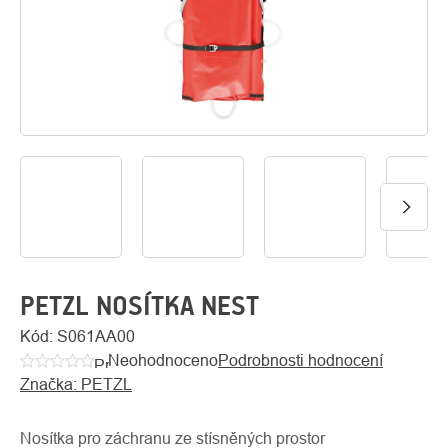
O
Kontakty
nás
PETZL NOSÍTKA NEST
Kód:
S061AA00
Neohodnoceno
Podrobnosti hodnocení
Průměrné
Značka:
PETZL
hodnocení
produktu
je
Nosítka pro záchranu ze stísněných prostor