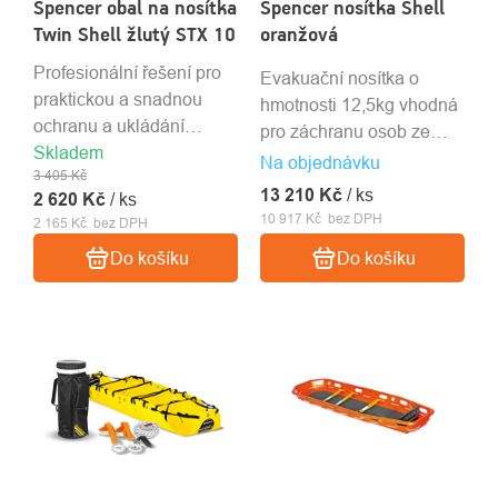
Spencer obal na nosítka
Spencer nosítka Shell
Twin Shell žlutý STX 10
oranžová
Profesionální řešení pro
Evakuační nosítka o
praktickou a snadnou
hmotnosti 12,5kg vhodná
ochranu a ukládání
pro záchranu osob ze
Skladem
nosítek Twin Shell.
špatně dostupných míst
Na objednávku
3 405 Kč
(hory, vodní plocha, důl).
13 210 Kč
/ ks
2 620 Kč
/ ks
10 917 Kč bez DPH
2 165 Kč bez DPH
Do košíku
Do košíku