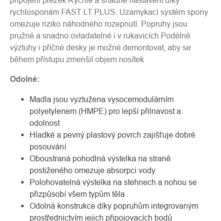
připojení přezek Rychlé a snadné nastavení díky
rychlosponám FAST LT PLUS. Uzamykací systém spony
omezuje riziko náhodného rozepnutí. Popruhy jsou
pružné a snadno ovladatelné i v rukavicích Podélné
výztuhy i příčné desky je možné demontovat, aby se
během přístupu zmenšil objem nosítek
Odolné:
Madla jsou vyztužena vysocemodulárním
polyetylenem (HMPE) pro lepší přilnavost a
odolnost
Hladké a pevný plastový povrch zajišťuje dobré
posouvání
Oboustraná pohodlná výstelka na straně
postiženého omezuje absorpci vody
Polohovatelná výstelka na stehnech a nohou se
přizpůsobí všem typům těla
Odolná konstrukce díky popruhům integrovaným
prostřednictvím jejich připojovacích bodů