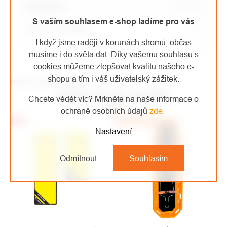
Hmotnost
:
13100 g
S vaším souhlasem e-shop ladíme pro vás
Pracovní zatížení
:
150
I když jsme raději v korunách stromů, občas
musíme i do světa dat. Díky vašemu souhlasu s
cookies můžeme zlepšovat kvalitu našeho e-
shopu a tím i váš uživatelský zážitek.
High-contrast mode
MOHLO BY VÁS ZAJÍMAT
Chcete vědět víc? Mrkněte na naše informace o
ochraně osobních údajů
zde
.
-23%
Doporučujeme
Nastavení
Odmítnout
Souhlasím