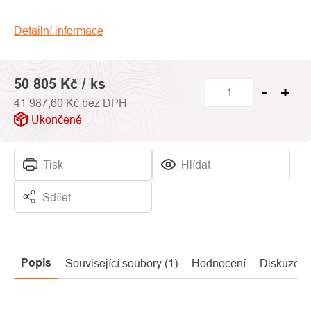
0,0
z
Detailní informace
5
hvězdiček.
50 805 Kč
/ ks
41 987,60 Kč bez DPH
Ukončené
Tisk
Hlídat
Sdílet
Popis
Související soubory (1)
Hodnocení
Diskuze