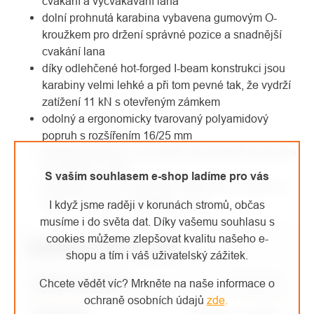
cvakání a vycvakávání lana
dolní prohnutá karabina vybavena gumovým O-
kroužkem pro držení správné pozice a snadnější
cvakání lana
díky odlehčené hot-forged I-beam konstrukci jsou
karabiny velmi lehké a při tom pevné tak, že vydrží
zatížení 11 kN s otevřeným zámkem
odolný a ergonomicky tvarovaný polyamidový
popruh s rozšířením 16/25 mm
každá karabina je ve výrobě individuálně testována
na zatížení 10 kN
S vaším souhlasem e-shop ladíme pro vás
expreska COLT je ideálním řešením pro sportovní
lezení a nacvičování těžkých cest
I když jsme raději v korunách stromů, občas
musíme i do světa dat. Díky vašemu souhlasu s
cookies můžeme zlepšovat kvalitu našeho e-
Doplňkové parametry
shopu a tím i váš uživatelský zážitek.
Název parametru
Chcete vědět víc? Mrkněte na naše informace o
Parametr
ochraně osobních údajů
zde
.