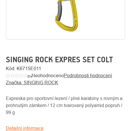
SINGING ROCK EXPRES SET COLT
Kód:
K6715E011
Neohodnoceno
Podrobnosti hodnocení
O
Průměrné
Kontakty
nás
Značka:
SINGING ROCK
hodnocení
produktu
je
Expreska pro sportovní lezení / plné karabiny s rovným a
0,0
prohnutým zámkem / 12 cm tvarovaný polyamid popruh /
z
99 g
5
hvězdiček.
Detailní informace