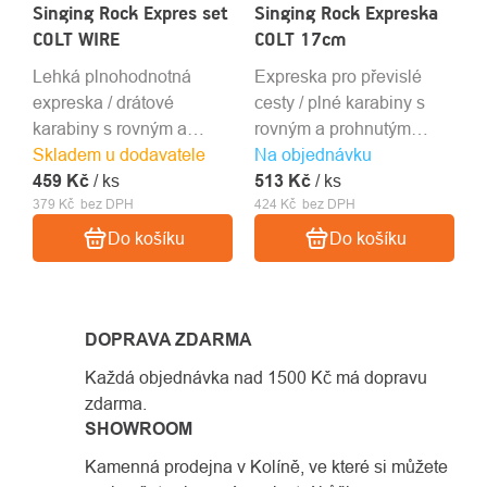
Singing Rock Expres set
Singing Rock Expreska
COLT WIRE
COLT 17cm
Lehká plnohodnotná
Expreska pro převislé
expreska / drátové
cesty / plné karabiny s
karabiny s rovným a
rovným a prohnutým
Skladem u dodavatele
prohnutým zámkem /
Na objednávku
zámkem / 17 cm
459 Kč
HMPE popruh 11 mm x
/ ks
513 Kč
tvarovaný popruh / 102 g
/ ks
379 Kč bez DPH
424 Kč bez DPH
11 cm / 79 g
Do košíku
Do košíku
DOPRAVA ZDARMA
Každá objednávka nad 1500 Kč má dopravu
zdarma.
SHOWROOM
Kamenná prodejna v Kolíně, ve které si můžete