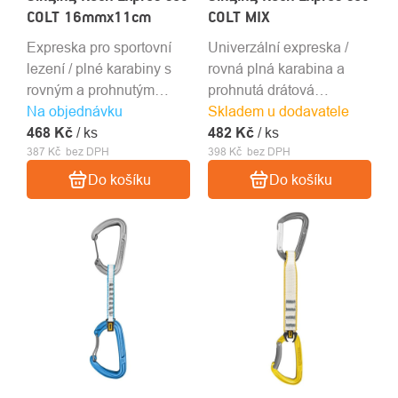
COLT 16mmx11cm
COLT MIX
Expreska pro sportovní
Univerzální expreska /
lezení / plné karabiny s
rovná plná karabina a
rovným a prohnutým
prohnutá drátová
Na objednávku
zámkem / polyamid
Skladem u dodavatele
karabina / 12 cm
468 Kč
popruh 16 mm x 11 cm /
/ ks
482 Kč
tvarovaný polyamid
/ ks
387 Kč bez DPH
398 Kč bez DPH
99 g
popruh / 93 g
Do košíku
Do košíku