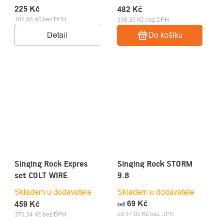
225 Kč
482 Kč
185,95 Kč bez DPH
398,35 Kč bez DPH
Detail
Do košíku
Singing Rock Expres
Singing Rock STORM
set COLT WIRE
9.8
Skladem u dodavatele
Skladem u dodavatele
69 Kč
459 Kč
od
od 57,02 Kč bez DPH
379,34 Kč bez DPH