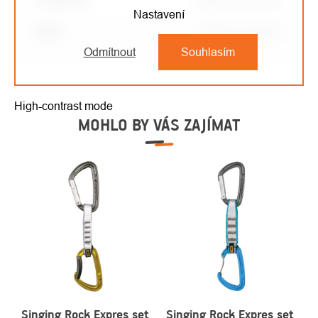
Kategorie
:
Karabiny a spojky
Nastavení
EAN
:
8595033344457
Odmítnout
Souhlasím
High-contrast mode
MOHLO BY VÁS ZAJÍMAT
Singing Rock Expres set
Singing Rock Expres set