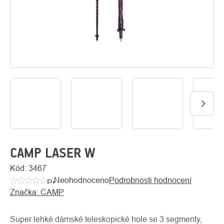
O
Kontakty
nás
CAMP LASER W
Kód:
3467
Neohodnoceno
Podrobnosti hodnocení
Průměrné
Značka:
CAMP
hodnocení
produktu
je
Super lehké dámské teleskopické hole se 3 segmenty,