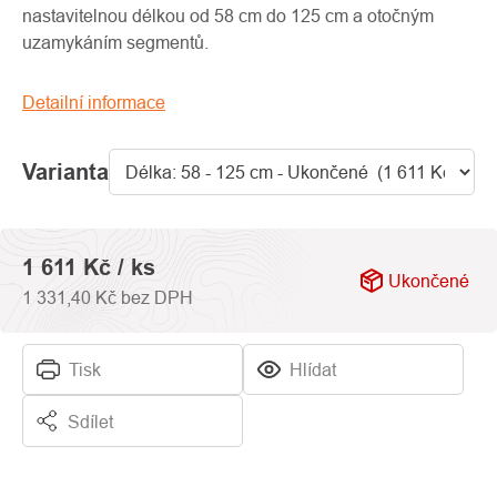
0,0
nastavitelnou délkou od 58 cm do 125 cm a otočným
z
uzamykáním segmentů.
5
hvězdiček.
Detailní informace
Varianta
1 611 Kč
/ ks
Ukončené
1 331,40 Kč bez DPH
Tisk
Hlídat
Sdílet