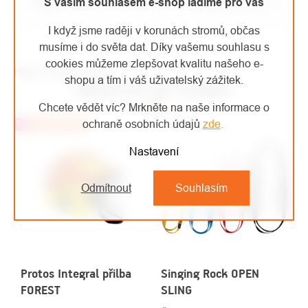
8005436131573
S vaším souhlasem e-shop ladíme pro vás
I když jsme raději v korunách stromů, občas
musíme i do světa dat. Díky vašemu souhlasu s
cookies můžeme zlepšovat kvalitu našeho e-
High-contrast mode
shopu a tím i váš uživatelský zážitek.
MOHLO BY VÁS ZAJÍMAT
Chcete vědět víc? Mrkněte na naše informace o
ochraně osobních údajů
zde
.
Top
Doporučujeme
Nastavení
Odmítnout
Souhlasím
Protos Integral přilba
Singing Rock OPEN
FOREST
SLING