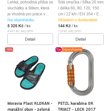
Lehká, pohodlná přilba se
Šitá smyčka / šířka 20 mm
sluchátky a štítem, která
/ délka 60, 80, 120, 150
je vhodná pro práce v
cm / 22 kN / EN 354 • EN
Na objednávku
lese a práce s motorovou
Skladem u dodavatele
566 • EN 795B
5 325 Kč
pilou.
/ ks
144 Kč
/ ks
4 401 Kč bez DPH
119 Kč bez DPH
Detail
Detail
-16%
Top
Doporučujeme
Moravia Plast KLOKAN -
PETZL karabina OK
masážní obuv - zelená
TRIACT - LOCK 2017