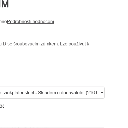
MM
eno
Podrobnosti hodnocení
ru D se šroubovacím zámkem. Lze používat k
o: