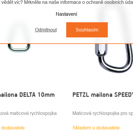
 vědět víc? Mrkněte na naše informace o ochraně osobních úd
Nastavení
Odmítnout
Souhlasím
ailona DELTA 10mm
PETZL mailona SPEED
ková maticová rychlospojka
Maticová rychlospojka pro sp
 dodavatele
Skladem u dodavatele