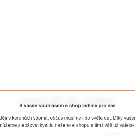
MOHLO BY VÁS ZAJÍMAT
S vaším souhlasem e-shop ladíme pro vás
aději v korunách stromů, občas musíme i do světa dat. Díky vaš
můžeme zlepšovat kvalitu našeho e-shopu a tím i váš uživatelský