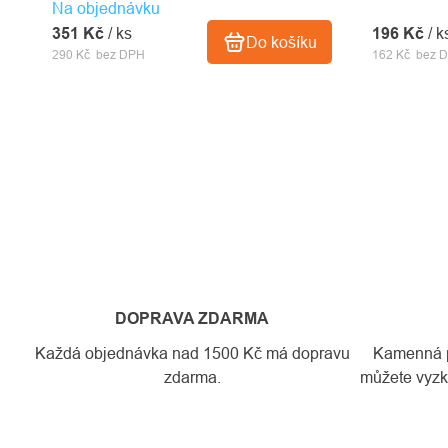
Na objednávku
zajištění osob.
196 Kč
/ k
351 Kč
/ ks
Do košíku
162 Kč bez 
290 Kč bez DPH
DOPRAVA ZDARMA
Každá objednávka nad 1500 Kč má dopravu
Kamenná pr
zdarma.
můžete vyzko