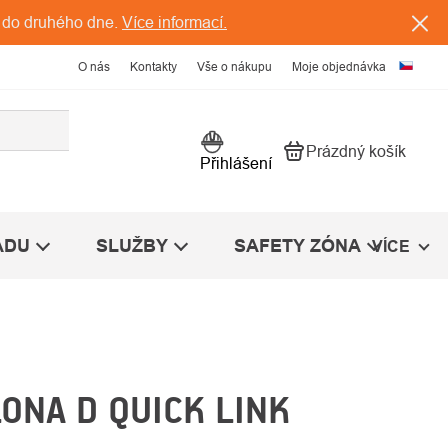
 do druhého dne.
Více informací.
O nás
Kontakty
Vše o nákupu
Moje objednávka
Prázdný košík
Nákupní košík
Přihlášení
ÁDU
SLUŽBY
SAFETY ZÓNA
VÍCE
ONA D QUICK LINK