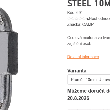
STEEL 10
Kód:
691
Neohodnoc
Průměrné
Značka:
CAMP
hodnocení
produktu
je
Ocelová mailona ve tva
0,0
zajištění osob.
z
5
Detailní informace
hvězdiček.
Varianta
Můžeme doručit d
20.8.2026