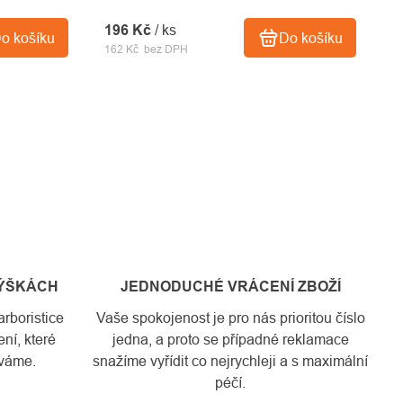
196 Kč
/ ks
o košíku
Do košíku
162 Kč bez DPH
VÝŠKÁCH
JEDNODUCHÉ VRÁCENÍ ZBOŽÍ
rboristice
Vaše spokojenost je pro nás prioritou číslo
ní, které
jedna, a proto se případné reklamace
váme.
snažíme vyřídit co nejrychleji a s maximální
péčí.