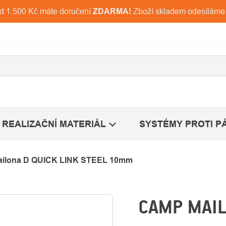
ad 1.500 Kč máte doručení
ZDARMA!
Zboží skladem odesíláme
REALIZAČNÍ MATERIÁL
SYSTÉMY PROTI P
ilona D QUICK LINK STEEL 10mm
CAMP MAIL