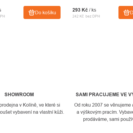
s
293 Kč
/ ks
Do košíku
D
DPH
242 Kč bez DPH
SHOWROOM
SAMI PRACUJEME VE 
odejna v Kolíně, ve které si
Od roku 2007 se věnujeme a
ušet vybavení na vlastní kůži.
a výškovým pracím. Vybave
prodáváme, sami použí