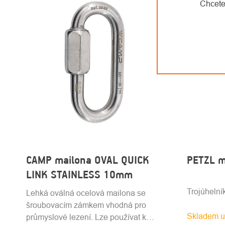
Chcete
CAMP mailona OVAL QUICK
PETZL m
LINK STAINLESS 10mm
Trojúhelní
Lehká oválná ocelová mailona se
šroubovacím zámkem vhodná pro
Skladem u
průmyslové lezení. Lze používat k