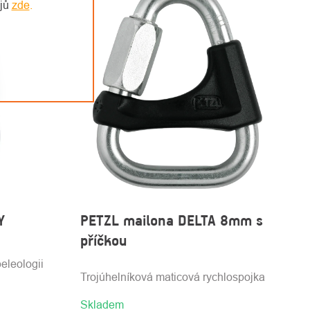
ajů
zde
.
Y
PETZL mailona DELTA 8mm s
příčkou
eleologii
Trojúhelníková maticová rychlospojka
Skladem