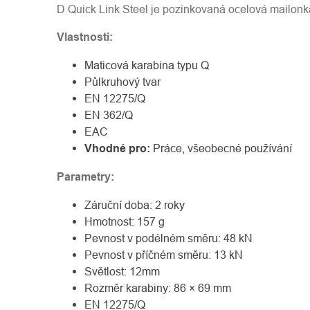
D Quick Link Steel je pozinkovaná ocelová mailonk
Vlastnosti:
Maticová karabina typu Q
Půlkruhový tvar
EN 12275/Q
EN 362/Q
EAC
Vhodné pro:
Práce, všeobecné používání
Parametry:
Záruční doba: 2 roky
Hmotnost: 157 g
Pevnost v podélném směru: 48 kN
Pevnost v příčném směru: 13 kN
Světlost: 12mm
Rozměr karabiny: 86 × 69 mm
EN 12275/Q