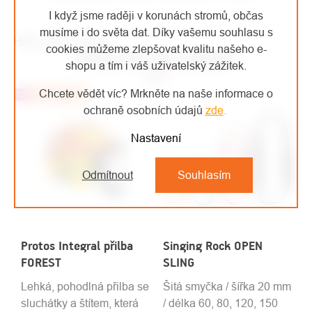
I když jsme raději v korunách stromů, občas
musíme i do světa dat. Díky vašemu souhlasu s
High-contrast mode
cookies můžeme zlepšovat kvalitu našeho e-
MOHLO BY VÁS ZAJÍMAT
shopu a tím i váš uživatelský zážitek.
Chcete vědět víc? Mrkněte na naše informace o
Top
Doporučujeme
ochraně osobních údajů
zde
.
Nastavení
Odmítnout
Souhlasím
Protos Integral přilba
Singing Rock OPEN
FOREST
SLING
Lehká, pohodlná přilba se
Šitá smyčka / šířka 20 mm
sluchátky a štítem, která
/ délka 60, 80, 120, 150