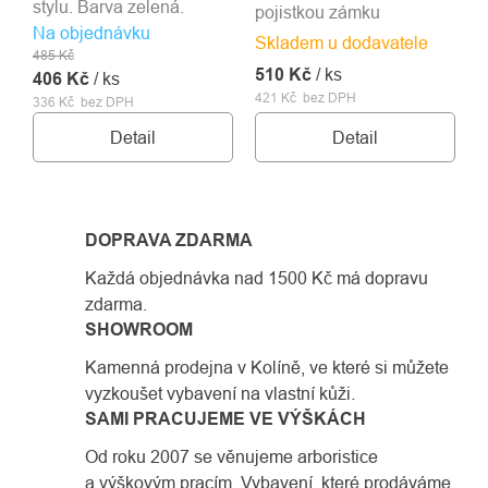
stylu. Barva zelená.
pojistkou zámku
Na objednávku
Skladem u dodavatele
485 Kč
510 Kč
/ ks
406 Kč
/ ks
421 Kč bez DPH
336 Kč bez DPH
Detail
Detail
DOPRAVA ZDARMA
Každá objednávka nad 1500 Kč má dopravu
zdarma.
SHOWROOM
Kamenná prodejna v Kolíně, ve které si můžete
vyzkoušet vybavení na vlastní kůži.
SAMI PRACUJEME VE VÝŠKÁCH
Od roku 2007 se věnujeme arboristice
a výškovým pracím. Vybavení, které prodáváme,