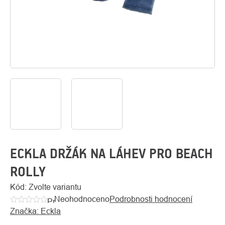
O
Kontakty
nás
ECKLA DRŽÁK NA LÁHEV PRO BEACH
ROLLY
Kód:
Zvolte variantu
Neohodnoceno
Podrobnosti hodnocení
Průměrné
Značka:
Eckla
hodnocení