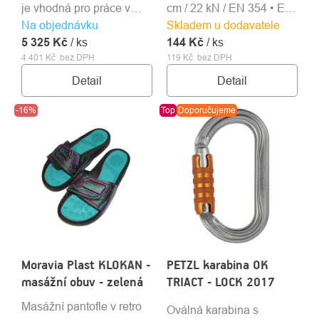
je vhodná pro práce v
cm / 22 kN / EN 354 • EN
Na objednávku
lese a práce s motorovou
Skladem u dodavatele
566 • EN 795B
5 325 Kč
pilou.
/ ks
144 Kč
/ ks
4 401 Kč bez DPH
119 Kč bez DPH
Detail
Detail
-16%
Top
Doporučujeme
Moravia Plast KLOKAN -
PETZL karabina OK
masážní obuv - zelená
TRIACT - LOCK 2017
Masážní pantofle v retro
Oválná karabina s