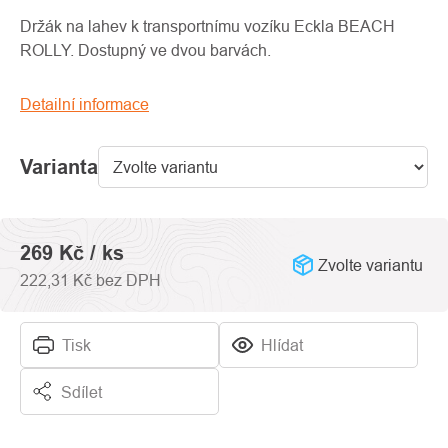
produktu
je
Držák na lahev k transportnímu vozíku Eckla BEACH
0,0
ROLLY. Dostupný ve dvou barvách.
z
5
Detailní informace
hvězdiček.
Varianta
269 Kč
/ ks
Zvolte variantu
222,31 Kč bez DPH
Tisk
Hlídat
Sdílet