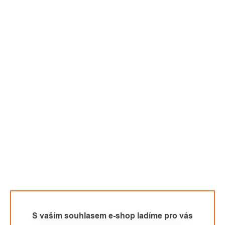
S vaším souhlasem e-shop ladíme pro vás
Eckla držák na láhev pro BEACH ROLLY