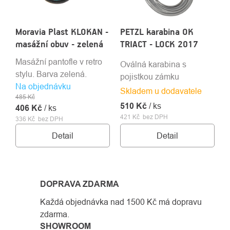
Moravia Plast KLOKAN -
PETZL karabina OK
masážní obuv - zelená
TRIACT - LOCK 2017
Masážní pantofle v retro
Oválná karabina s
stylu. Barva zelená.
pojistkou zámku
Na objednávku
Skladem u dodavatele
485 Kč
510 Kč
/ ks
406 Kč
/ ks
421 Kč bez DPH
336 Kč bez DPH
Detail
Detail
DOPRAVA ZDARMA
Každá objednávka nad 1500 Kč má dopravu
zdarma.
SHOWROOM