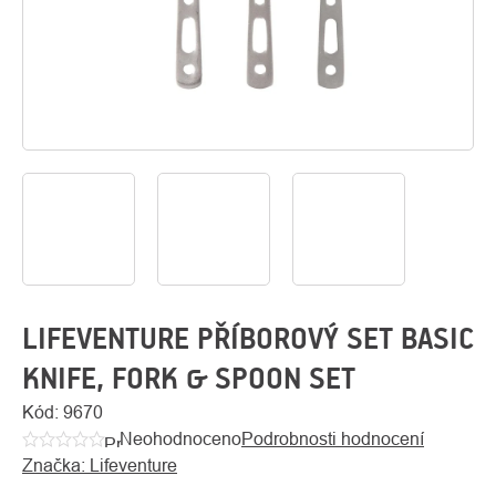
O
Kontakty
nás
LIFEVENTURE PŘÍBOROVÝ SET BASIC
KNIFE, FORK & SPOON SET
Kód:
9670
Neohodnoceno
Podrobnosti hodnocení
Průměrné
Značka:
Lifeventure
hodnocení