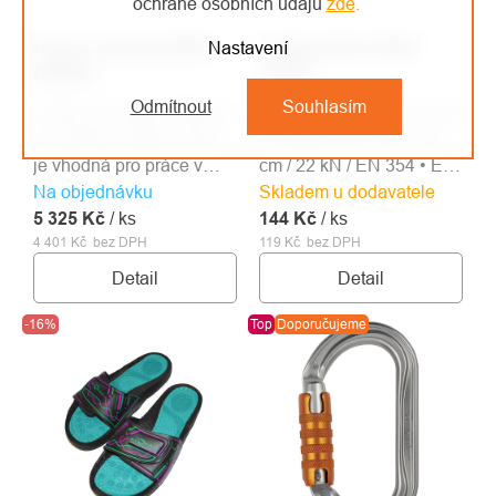
ochraně osobních údajů
zde
.
Protos Integral přilba
Singing Rock OPEN
Nastavení
FOREST
SLING
Odmítnout
Souhlasím
Lehká, pohodlná přilba se
Šitá smyčka / šířka 20 mm
sluchátky a štítem, která
/ délka 60, 80, 120, 150
je vhodná pro práce v
cm / 22 kN / EN 354 • EN
Na objednávku
lese a práce s motorovou
Skladem u dodavatele
566 • EN 795B
5 325 Kč
pilou.
/ ks
144 Kč
/ ks
4 401 Kč bez DPH
119 Kč bez DPH
Detail
Detail
-16%
Top
Doporučujeme