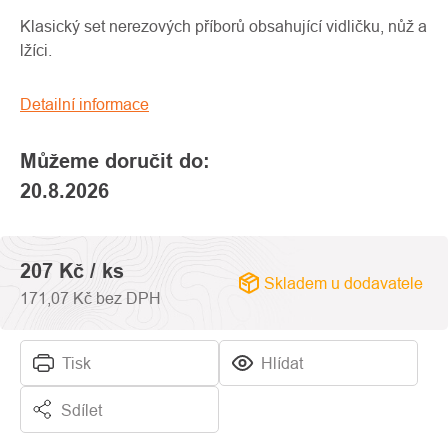
produktu
je
Klasický set nerezových příborů obsahující vidličku, nůž a
0,0
lžíci.
z
5
Detailní informace
hvězdiček.
Můžeme doručit do:
20.8.2026
207 Kč
/ ks
Skladem u dodavatele
171,07 Kč bez DPH
Tisk
Hlídat
Sdílet