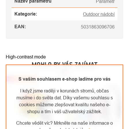
Název parametru
Parametr
Kategorie
:
Outdoor nádobí
EAN
:
5031863096706
High-contrast mode
MOHLO BY VÁS ZAJÍMAT
S vaším souhlasem e-shop ladíme pro vás
Top
Doporučujeme
I když jsme raději v korunách stromů, občas
musíme i do světa dat. Díky vašemu souhlasu s
cookies můžeme zlepšovat kvalitu našeho e-
shopu a tím i váš uživatelský zážitek.
Chcete vědět víc? Mrkněte na naše informace o