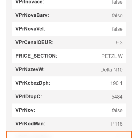
VPrInovace
:
false
VPrNovaBarv
:
false
VPrNovaVel
:
false
VPrCenaIOEUR
:
9.3
PRICE_SECTION
:
PETZL W
VPrNazevW
:
Delta N10
VPrKcbezDph
:
190.1
VPrIDtopC
:
5484
VPrNov
:
false
VPrKodMan
:
P118
VPrEurbezDph
:
7.6