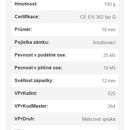
Hmotnost
:
150 g
Certifikace
:
CE EN 362 typ Q
Průměr
:
10 mm
Pojistka zámku
:
šroubovací
Pevnost v podélné ose
:
25 kN
Pevnost v příčné ose
:
10 kN
Světlost západky
:
12 mm
VPrKatInt
:
525
VPrKodMaster
:
264
VPrDruh
:
Maticová spojka