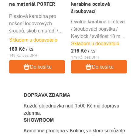
na materiál PORTER
karabina ocelová
šroubovací
Plastová karabina pro
Oválná karabina ocelová
nošení ledovcových
/ šroubovací pojistka /
šroubů, skob a nářadí /
Keylock / světlost 18 mm /
světlost 23 mm / nosnost
Skladem u dodavatele
Skladem u dodavatele
30 kN / 176 g
5 kg / 32 g
180 Kč
/ ks
216 Kč
/ ks
149 Kč bez DPH
179 Kč bez DPH
Do košíku
Do košíku
DOPRAVA ZDARMA
Každá objednávka nad 1500 Kč má dopravu
zdarma.
SHOWROOM
Kamenná prodejna v Kolíně, ve které si můžete