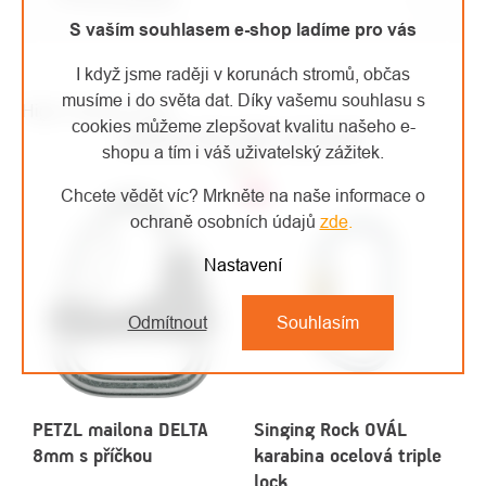
S vaším souhlasem e-shop ladíme pro vás
I když jsme raději v korunách stromů, občas
musíme i do světa dat. Díky vašemu souhlasu s
High-contrast mode
cookies můžeme zlepšovat kvalitu našeho e-
MOHLO BY VÁS ZAJÍMAT
shopu a tím i váš uživatelský zážitek.
Chcete vědět víc? Mrkněte na naše informace o
Top
ochraně osobních údajů
zde
.
Nastavení
Odmítnout
Souhlasím
PETZL mailona DELTA
Singing Rock OVÁL
8mm s příčkou
karabina ocelová triple
lock