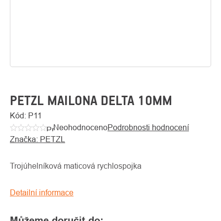
PETZL MAILONA DELTA 10MM
Kód:
P11
Neohodnoceno
Podrobnosti hodnocení
O
Průměrné
Kontakty
nás
Značka:
PETZL
hodnocení
produktu
je
Trojúhelníková maticová rychlospojka
0,0
z
Detailní informace
5
hvězdiček.
Můžeme doručit do: