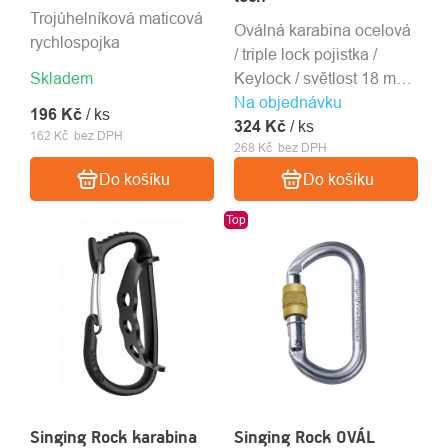
Trojúhelníková maticová
Oválná karabina ocelová
rychlospojka
/ triple lock pojistka /
Skladem
Keylock / světlost 18 mm /
Na objednávku
30 kN / 195 g
196 Kč
/ ks
324 Kč
/ ks
162 Kč bez DPH
268 Kč bez DPH
Do košíku
Do košíku
Top
Singing Rock karabina
Singing Rock OVÁL