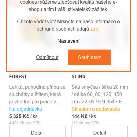
cookies můžeme zlepšovat kvalitu našeho e-
Top
Doporučujeme
shopu a tím i váš uživatelský zážitek.
Chcete vědět víc? Mrkněte na naše informace o
ochraně osobních údajů
zde
.
Nastavení
Odmítnout
Souhlasím
Protos Integral přilba
Singing Rock OPEN
FOREST
SLING
Lehká, pohodlná přilba se
Šitá smyčka / šířka 20 mm
sluchátky a štítem, která
/ délka 60, 80, 120, 150
je vhodná pro práce v
cm / 22 kN / EN 354 • EN
Na objednávku
lese a práce s motorovou
Skladem u dodavatele
566 • EN 795B
5 325 Kč
pilou.
/ ks
144 Kč
/ ks
4 401 Kč bez DPH
119 Kč bez DPH
Detail
Detail