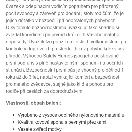
úvazek s odepínacím vodícím popruhem pro přirozený
pocit svobody a zároveň pro dodání jistoty rodičům, že je
jejich děťátko v bezpečí i při neomalených pohybech.
Díky tomuto bezpečnostnímu úvazku je také snadnější
zvládat koordinaci při prvních krůčcích Vašeho malého
neposedy. Úvazek lze použít na cestách velkoměstem, při
kontrole v dopravních prostředcích či v pohybu kdekoliv v
přírodě. Výhodou Safety Harnes jsou jeho polstrované
prsní popruhy s plně nastavitelnými sponami na bočních
stranách. Bezpečnostní prsní pás je vhodný pro děti od 1
roku až do 3 let, nabízí vynikající komfort a bezpečnost
pro malého zvědavce, stejně jako klid a pohodu pro
rodiče při cestách za dobrodružstvím.
Vlastnosti, obsah balení:
Vyrobeno z vysoce odolného nylonového materiálu
Kvalitní kovová spona s pevnými přezkami
Veselé zvířecí motivy