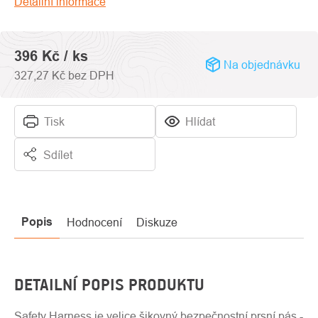
Detailní informace
hvězdiček.
396 Kč
/ ks
Na objednávku
327,27 Kč bez DPH
Tisk
Hlídat
Sdílet
Popis
Hodnocení
Diskuze
DETAILNÍ POPIS PRODUKTU
Safety Harness je velice šikovný bezpečnostní prsní pás -