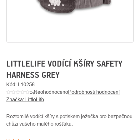
LITTLELIFE VODÍCÍ KŠÍRY SAFETY
HARNESS GREY
O
Kód:
L10258
Kontakty
nás
Neohodnoceno
Podrobnosti hodnocení
Průměrné
Značka:
LittleLife
hodnocení
produktu
je
Roztomilé vodící kšíry s potiskem ježečka pro bezpečnou
0,0
chůzi vašeho malého rošťáka.
z
5