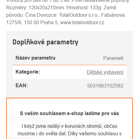
Vhodný pro děti od 1 do 3 let. Plně nastavitelné popruhy.
Rozměry: 120x20x210mm. Hmotnost: 133g. Země
původu: Čína Dovozce: TotalOutdoor s.r.o., Fabiánova
1275/6, 150 00 Praha 5, www.totaloutdoor.cz
Doplňkové parametry
Název parametru
Parametr
Kategorie
:
Dětské vybavení
EAN
:
5031863102582
S vaším souhlasem e-shop ladíme pro vás
High-contrast mode
MOHLO BY VÁS ZAJÍMAT
I když jsme raději v korunách stromů, občas
musíme i do světa dat. Díky vašemu souhlasu s