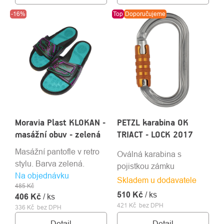
-16%
Top
Doporučujeme
Moravia Plast KLOKAN -
PETZL karabina OK
masážní obuv - zelená
TRIACT - LOCK 2017
Masážní pantofle v retro
Oválná karabina s
stylu. Barva zelená.
pojistkou zámku
Na objednávku
Skladem u dodavatele
485 Kč
510 Kč
/ ks
406 Kč
/ ks
421 Kč bez DPH
336 Kč bez DPH
Detail
Detail