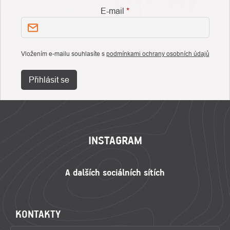
E-mail
Vložením e-mailu souhlasíte s
podmínkami ochrany osobních údajů
Přihlásit se
ZÁPATÍ
INSTAGRAM
KONTAKTY