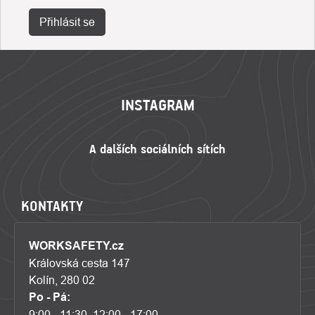
Přihlásit se
ZÁPATÍ
INSTAGRAM
KONTAKTY
WORKSAFETY.cz
Královská cesta 147
Kolín, 280 02
Po - Pá:
9:00 - 11:30, 12:00 - 17:00