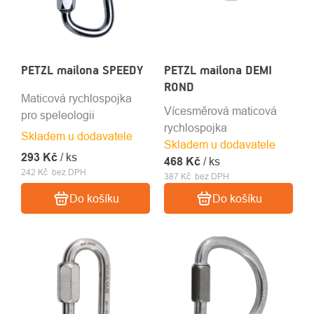
PETZL mailona SPEEDY
PETZL mailona DEMI
ROND
Maticová rychlospojka
Vícesměrová maticová
pro speleologii
rychlospojka
Skladem u dodavatele
Skladem u dodavatele
293 Kč
/ ks
468 Kč
/ ks
242 Kč bez DPH
387 Kč bez DPH
Do košíku
Do košíku