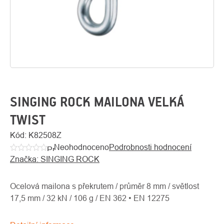
SINGING ROCK MAILONA VELKÁ
TWIST
O
Kód:
K82508Z
Kontakty
nás
Neohodnoceno
Podrobnosti hodnocení
Průměrné
Značka:
SINGING ROCK
hodnocení
produktu
je
Ocelová mailona s překrutem / průměr 8 mm / světlost
0,0
17,5 mm / 32 kN / 106 g / EN 362 • EN 12275
z
5