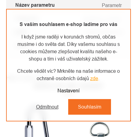
Název parametru
Parametr
Kategorie
:
Karabiny a spojky
S vaším souhlasem e-shop ladíme pro vás
EAN
:
3351770020178
I když jsme raději v korunách stromů, občas
musíme i do světa dat. Díky vašemu souhlasu s
Barva
:
pozink
cookies můžeme zlepšovat kvalitu našeho e-
shopu a tím i váš uživatelský zážitek.
Chcete vědět víc? Mrkněte na naše informace o
High-contrast mode
ochraně osobních údajů
zde
.
MOHLO BY VÁS ZAJÍMAT
Nastavení
Odmítnout
Souhlasím