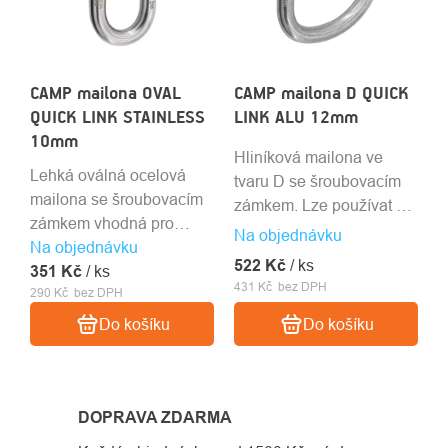
CAMP mailona OVAL
CAMP mailona D QUICK
QUICK LINK STAINLESS
LINK ALU 12mm
10mm
Hliníková mailona ve
Lehká oválná ocelová
tvaru D se šroubovacím
mailona se šroubovacím
zámkem. Lze používat k
zámkem vhodná pro
zajištění osob.
Na objednávku
Na objednávku
průmyslové lezení. Lze
522 Kč
/ ks
351 Kč
používat k zajištění osob.
/ ks
431 Kč bez DPH
290 Kč bez DPH
Do košíku
Do košíku
DOPRAVA ZDARMA