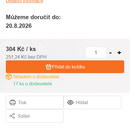
Detailní informace
hvězdiček.
Můžeme doručit do:
20.8.2026
304 Kč
/ ks
251,24 Kč bez DPH
Přidat do košíku
Skladem u dodavatele
17 ks u dodavatele
Tisk
Hlídat
Sdílet